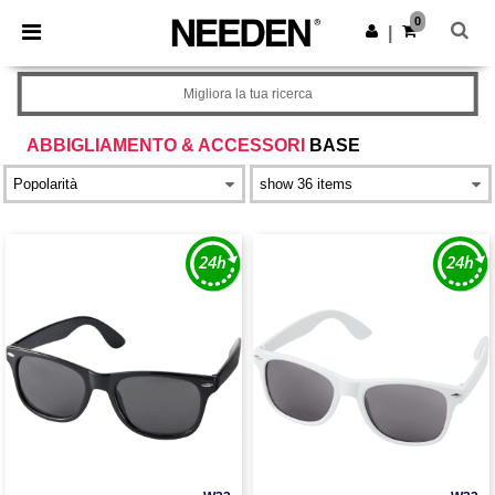
×
App Needen
0
Scarica app
|
Prezzi migliori sull'app!
Migliora la tua ricerca
ABBIGLIAMENTO & ACCESSORI
BASE