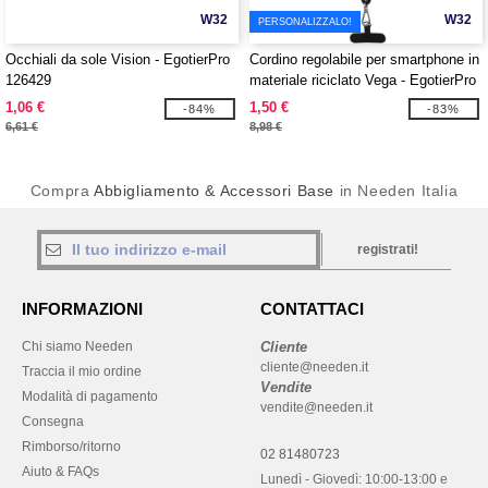
W32
W32
PERSONALIZZALO!
Occhiali da sole Vision - EgotierPro
Cordino regolabile per smartphone in
126429
materiale riciclato Vega - EgotierPro
124516
1,06 €
1,50 €
-84%
-83%
6,61 €
8,98 €
Compra
Abbigliamento & Accessori Base
in Needen Italia
registrati!
INFORMAZIONI
CONTATTACI
Chi siamo Needen
Cliente
cliente@needen.it
Traccia il mio ordine
Vendite
Modalità di pagamento
vendite@needen.it
Consegna
Rimborso/ritorno
02 81480723
Aiuto & FAQs
Lunedì - Giovedì: 10:00-13:00 e