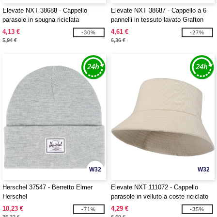
Elevate NXT 38688 - Cappello
Elevate NXT 38687 - Cappello a 6
parasole in spugna riciclata
pannelli in tessuto lavato Grafton
certificata GRS Melo
4,13 €
4,61 €
-30%
-27%
5,94 €
6,36 €
W32
W32
Herschel 37547 - Berretto Elmer
Elevate NXT 111072 - Cappello
Herschel
parasole in velluto a coste riciclato
Howson
10,23 €
4,29 €
-71%
-35%