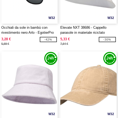
W32
W32
Occhiali da sole in bambù con
Elevate NXT 38686 - Cappello
rivestimento nero Arlo - EgotierPro
parasole in materiale riciclato
127054
Wicklow
3,28 €
5,33 €
-42%
-30%
5,69 €
7,64 €
W32
W32