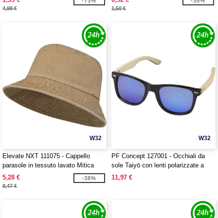
-73%
-38%
4,98 €
1,50 €
W32
W32
Elevate NXT 111075 - Cappello
PF Concept 127001 - Occhiali da
parasole in tessuto lavato Mitica
sole Taiyō con lenti polarizzate a
specchio in rPET/bambù con
5,28 €
11,97 €
-38%
confezione regalo
8,47 €