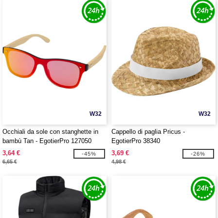
W32
W32
Occhiali da sole con stanghette in
Cappello di paglia Pricus -
bambù Tan - EgotierPro 127050
EgotierPro 38340
3,64 €
3,69 €
-45%
-26%
6,65 €
4,98 €