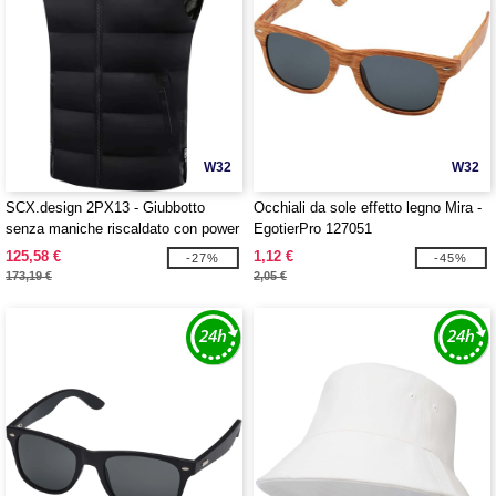
W32
W32
SCX.design 2PX13 - Giubbotto
Occhiali da sole effetto legno Mira -
senza maniche riscaldato con power
EgotierPro 127051
bank SCX.design G01
125,58 €
1,12 €
-27%
-45%
173,19 €
2,05 €