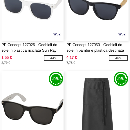
W32
W32
PF Concept 127026 - Occhiali da
PF Concept 127030 - Occhiali da
sole in plastica riciclata Sun Ray
sole in bambù e plastica destinata
agli oceani Sun Ray
1,55 €
4,17 €
-44%
-46%
2,79 €
7,78 €