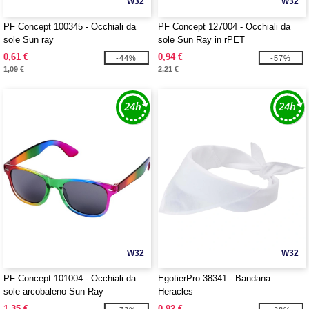
W32
W32
PF Concept 100345 - Occhiali da
PF Concept 127004 - Occhiali da
sole Sun ray
sole Sun Ray in rPET
0,61 €
0,94 €
-44%
-57%
1,09 €
2,21 €
W32
W32
PF Concept 101004 - Occhiali da
EgotierPro 38341 - Bandana
sole arcobaleno Sun Ray
Heracles
1,35 €
0,92 €