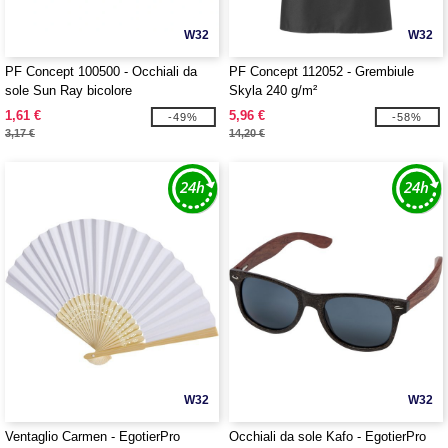
W32
W32
PF Concept 100500 - Occhiali da
PF Concept 112052 - Grembiule
sole Sun Ray bicolore
Skyla 240 g/m²
1,61 €
5,96 €
-49%
-58%
3,17 €
14,20 €
W32
W32
Ventaglio Carmen - EgotierPro
Occhiali da sole Kafo - EgotierPro