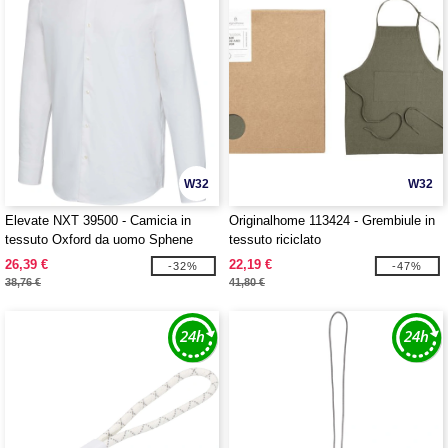
W32
W32
Elevate NXT 39500 - Camicia in
Originalhome 113424 - Grembiule in
tessuto Oxford da uomo Sphene
tessuto riciclato
26,39 €
22,19 €
-32%
-47%
38,76 €
41,80 €