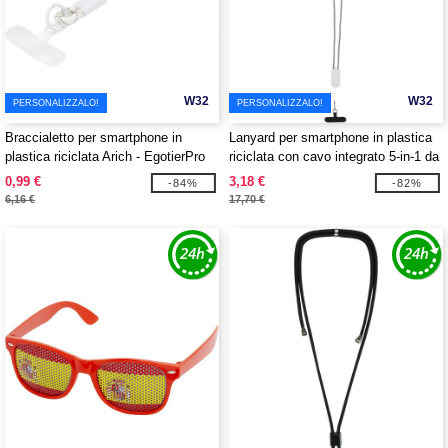
W32
W32
PERSONALIZZALO!
PERSONALIZZALO!
Braccialetto per smartphone in
Lanyard per smartphone in plastica
plastica riciclata Arich - EgotierPro
riciclata con cavo integrato 5-in-1 da
124488
27 W Anser - EgotierPro 124494
0,99 €
3,18 €
-84%
-82%
6,16 €
17,70 €