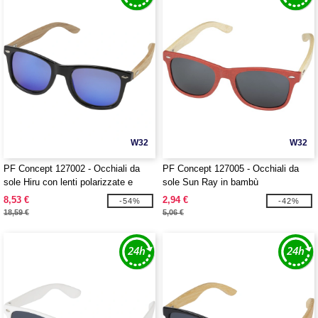
W32
W32
PF Concept 127002 - Occhiali da
PF Concept 127005 - Occhiali da
sole Hiru con lenti polarizzate e
sole Sun Ray in bambù
specchiate in PET riciclato/legno
8,53 €
2,94 €
-54%
-42%
con confezione regalo
18,59 €
5,06 €