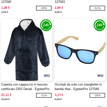
127040
127043
1,28 €
2,89 €
-38%
-52%
2,06 €
6,05 €
W32
W32
Coperta con cappuccio in tessuto
Occhiali da sole con stanghette in
certificato GRS Denali - EgotierPro
bambù Hue - EgotierPro 127049
113328
21,11 €
3,13 €
-32%
-38%
31,03 €
5,05 €