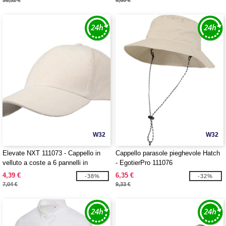
35,32 €
6,60 €
W32
W32
Elevate NXT 111073 - Cappello in
Cappello parasole pieghevole Hatch
velluto a coste a 6 pannelli in
- EgotierPro 111076
tessuto riciclato Hutton
4,39 €
6,35 €
-38%
-32%
7,04 €
9,33 €