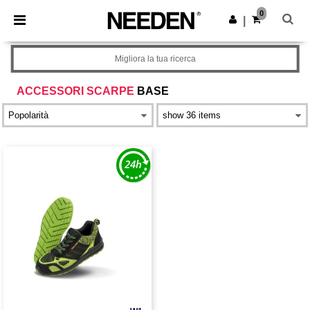
×
App Needen
0
Scarica app
|
Prezzi migliori sull'app!
Migliora la tua ricerca
ACCESSORI SCARPE
BASE