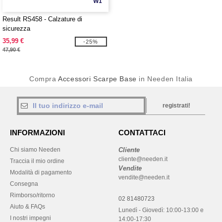
W1
Result RS458 - Calzature di
sicurezza
35,99 €
-25%
47,90 €
Compra
Accessori Scarpe Base
in Needen Italia
registrati!
INFORMAZIONI
CONTATTACI
Chi siamo Needen
Cliente
cliente@needen.it
Traccia il mio ordine
Vendite
Modalità di pagamento
vendite@needen.it
Consegna
Rimborso/ritorno
02 81480723
Aiuto & FAQs
Lunedì - Giovedì: 10:00-13:00 e
I nostri impegni
14:00-17:30