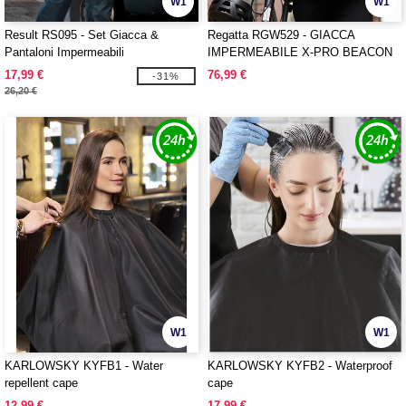
W1
W1
Result RS095 - Set Giacca &
Regatta RGW529 - GIACCA
Pantaloni Impermeabili
IMPERMEABILE X-PRO BEACON
BRITE LIGHT
17,99 €
76,99 €
-31%
26,20 €
W1
W1
KARLOWSKY KYFB1 - Water
KARLOWSKY KYFB2 - Waterproof
repellent cape
cape
12,99 €
17,99 €