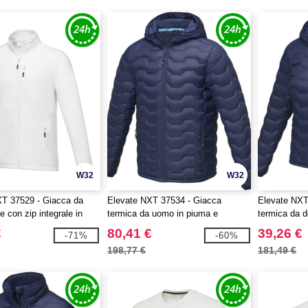
W32
W32
T 37529 - Giacca da
Elevate NXT 37534 - Giacca
Elevate NXT
e con zip integrale in
termica da uomo in piuma e
termica da 
iciclato certificato GRS
materiale riciclato certificato GRS
materiale ric
€
80,41 €
39,26 €
-71%
-60%
Petalite
Petalite
198,77 €
181,49 €