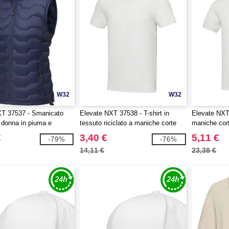
W32
W32
XT 37537 - Smanicato
Elevate NXT 37538 - T-shirt in
Elevate NXT
 donna in piuma e
tessuto riciclato a maniche corte
maniche cort
riciclato GRS Epidote
unisex Avalite Aware™
Emerald Aw
€
3,40 €
5,11 €
-79%
-76%
14,11 €
23,38 €