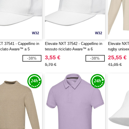
W32
W32
T 37541 - Cappellino in
Elevate NXT 37542 - Cappellino in
Elevate NXT
ciclato Aware™ a 5
tessuto riciclato Aware™ a 6
rugby unise
nyx
pannelli Opal
3,55 €
25,55 €
-38%
-38%
5,70 €
41,05 €