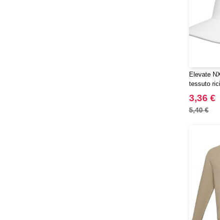
Promodoro
(12)
Quadra
(64)
RFX™
(12)
RICA LEWIS
(16)
Regatta
(65)
Elevate NX
Result
(96)
tessuto ri
Roly
(102)
pannelli O
3,36 €
Roly WRK
(12)
5,40 €
Russell
(52)
Russell Collection
(31)
SCX.design
(39)
SF Men
(16)
SF Mini
(7)
SF Women
(18)
STAC
(9)
Sans Étiquette
(6)