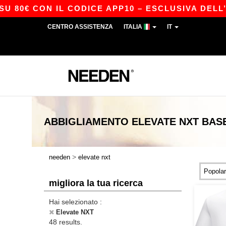
CON IL CODICE APP10 – ESCLUSIVA DELL’APP!
CENTRO ASSISTENZA
ITALIA
IT
ABBIGLIAMENTO
ELEVATE NXT
BAS
>
needen
elevate nxt
migliora la tua ricerca
Hai selezionato :
Elevate NXT
48 results.