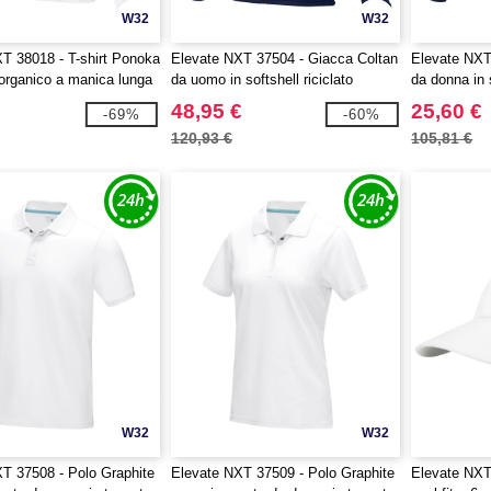
W32
W32
T 38018 - T-shirt Ponoka
Elevate NXT 37504 - Giacca Coltan
Elevate NXT
 organico a manica lunga
da uomo in softshell riciclato
da donna in s
48,95 €
25,60 €
-69%
-60%
120,93 €
105,81 €
W32
W32
T 37508 - Polo Graphite
Elevate NXT 37509 - Polo Graphite
Elevate NXT