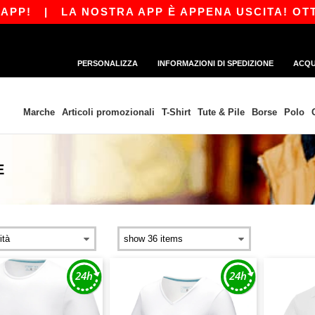
|
LA NOSTRA APP È APPENA USCITA! OTTIENI 10
PERSONALIZZA
INFORMAZIONI DI SPEDIZIONE
ACQU
Marche
Articoli promozionali
T-Shirt
Tute & Pile
Borse
Polo
E