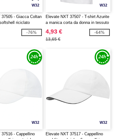
W32
W32
 37505 - Giacca Coltan
Elevate NXT 37507 - T-shirt Azurite
oftshell riciclato
a manica corta da donna in tessuto
organico certificato GOTS
4,93 €
-76%
-64%
13,65 €
W32
W32
 37516 - Cappellino
Elevate NXT 37517 - Cappellino