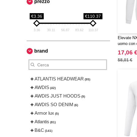
prezzo
€3.36
€110.37
3.36
30.11
56.87
83.62
110.37
Elevate NX
uomo con c
tessuto org
brand
17,06 
GOTS
58,01 €
ATLANTIS HEADWEAR
(95)
AWDIS
(42)
AWDIS JUST HOODS
(9)
AWDIS SO DENIM
(6)
Armor lux
(5)
Atlantis
(81)
B&C
(141)