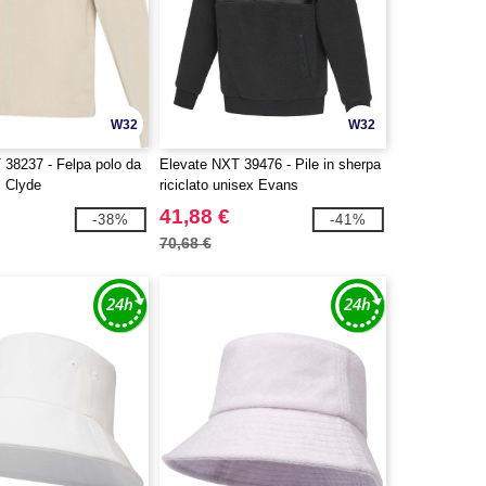
W32
W32
 38237 - Felpa polo da
Elevate NXT 39476 - Pile in sherpa
x Clyde
riciclato unisex Evans
41,88 €
-38%
-41%
70,68 €