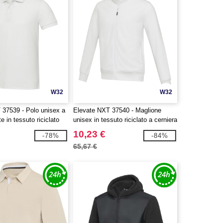
W32
W32
 37539 - Polo unisex a
Elevate NXT 37540 - Maglione
e in tessuto riciclato
unisex in tessuto riciclato a cerniera
are™
intera Galena Aware™
10,23 €
-78%
-84%
65,67 €