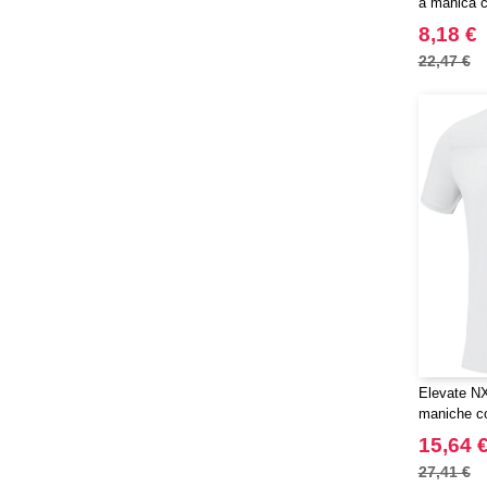
a manica c
ET SI ON L'APPELAIT FRANCIS
organico c
(3)
8,18 €
EXCD BY PROMODORO
(5)
22,47 €
EgotierPro
(406)
Elevate
(23)
Elevate Essentials
(34)
Elevate Life
(51)
Elevate NXT
(48)
FRUIT OF THE LOOM VINTAGE
(4)
Finden & Hales
(18)
Flexfit
(136)
Front row
(21)
Fruit of the Loom
(76)
Elevate NX
Gildan
maniche co
(45)
riciclato 
Graid™
15,64 
(2)
Henbury
27,41 €
(21)