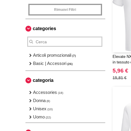
Rimuovi Filtri
categories
Articoli promozionali
(7)
Elevate NX
in tessuto
Basic | Accessori
(26)
da uomo
5,96 €
15,81 €
categoria
Accessories
(18)
Donna
(8)
Unisex
(10)
Uomo
(22)