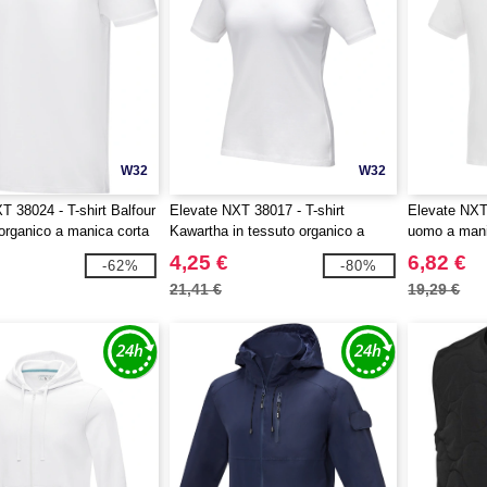
W32
W32
T 38024 - T-shirt Balfour
Elevate NXT 38017 - T-shirt
Elevate NXT
 organico a manica corta
Kawartha in tessuto organico a
uomo a mani
manica corta da donna
organico ric
4,25 €
6,82 €
-62%
-80%
21,41 €
19,29 €