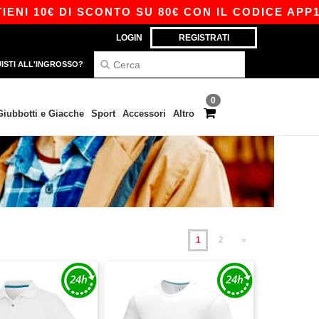
€ DI SCONTO SU 80€ CON IL CODICE APP10 – ESC
LOGIN
REGISTRATI
ISTI ALL'INGROSSO?
0
Giubbotti e Giacche
Sport
Accessori
Altro
1
2
»