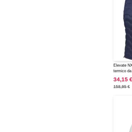
Marksman
(26)
Mepal
(23)
Moleskine
(45)
Mumbles
(45)
NEW MORNING STUDIOS
(30)
NEWGEN
(7)
Needen
(88)
Neutral
(49)
Elevate N
Ocean Bottle
termico da
(12)
materiale 
Originalhome
34,15 
(16)
PF Concept
158,95 €
(561)
Paredes
(7)
Parker
(27)
Pen Duick
(30)
Prixton
(30)
Produkt JACK & JONES
(10)