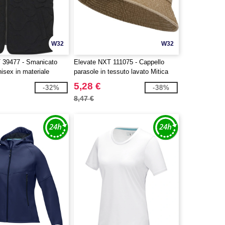
W32
W32
 39477 - Smanicato
Elevate NXT 111075 - Cappello
nisex in materiale
parasole in tessuto lavato Mitica
rtificato GRS Quartz
5,28 €
-32%
-38%
8,47 €