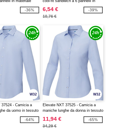
pannelli in materiale
cool-fit sandwich a 6 pannelli in
rtificato GRS Mica
materiale riciclato certificato GRS
6,54 €
-36%
-39%
Morion
10,76 €
W32
W32
 37524 - Camicia a
Elevate NXT 37525 - Camicia a
ghe da uomo in tessuto
maniche lunghe da donna in tessuto
rtificato GOTS Cuprite
biologico certificato GOTS Cuprite
11,94 €
-64%
-65%
34,29 €