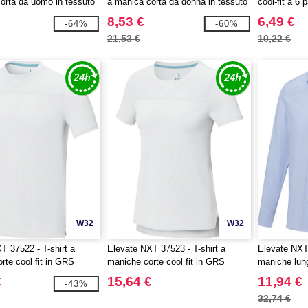
orta da uomo in tessuto
a manica corta da donna in tessuto
cool-fit a 6 
ertificato GOTS
organico certificato GOTS
riciclato ce
8,53 €
6,49 €
-64%
-60%
21,53 €
10,22 €
W32
W32
T 37522 - T-shirt a
Elevate NXT 37523 - T-shirt a
Elevate NXT
rte cool fit in GRS
maniche corte cool fit in GRS
maniche lun
da uomo Borax
riciclato da donna Borax
biologico ce
€
15,64 €
11,94 €
-43%
32,74 €