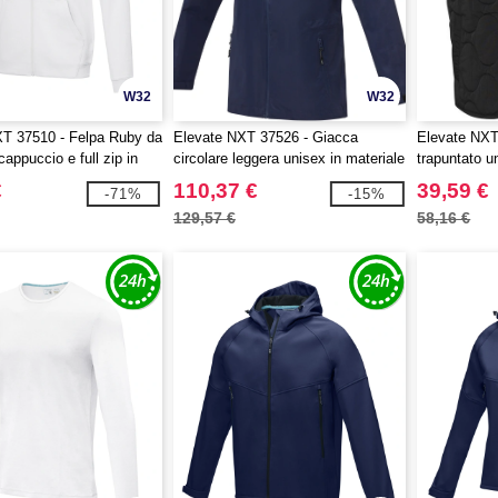
W32
W32
T 37510 - Felpa Ruby da
Elevate NXT 37526 - Giacca
Elevate NXT
appuccio e full zip in
circolare leggera unisex in materiale
trapuntato u
anico riciclato certificato
riciclato certificato GRS Kai
riciclato ce
€
110,37 €
39,59 €
-71%
-15%
129,57 €
58,16 €