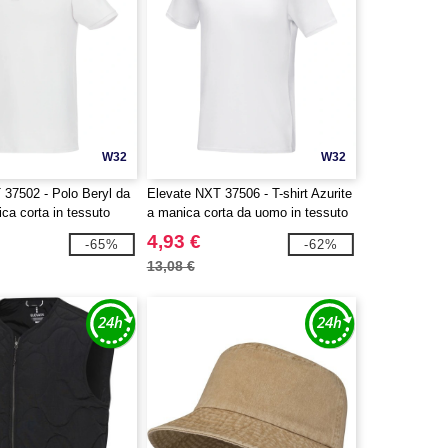
W32
W32
 37502 - Polo Beryl da
Elevate NXT 37506 - T-shirt Azurite
ca corta in tessuto
a manica corta da uomo in tessuto
iclato certificato GOTS
organico certificato GOTS
4,93 €
-65%
-62%
13,08 €