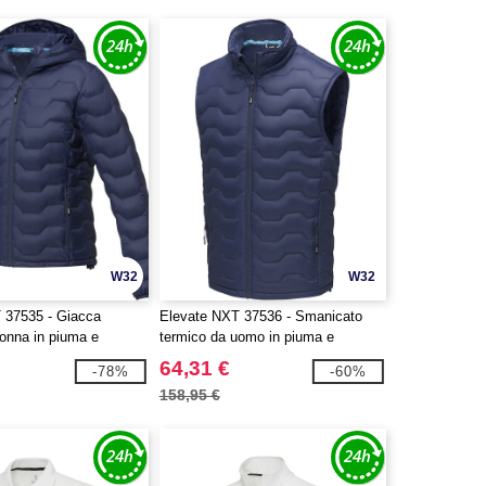
W32
W32
 37535 - Giacca
Elevate NXT 37536 - Smanicato
donna in piuma e
termico da uomo in piuma e
iclato certificato GRS
materiale riciclato GRS Epidote
64,31 €
-78%
-60%
158,95 €