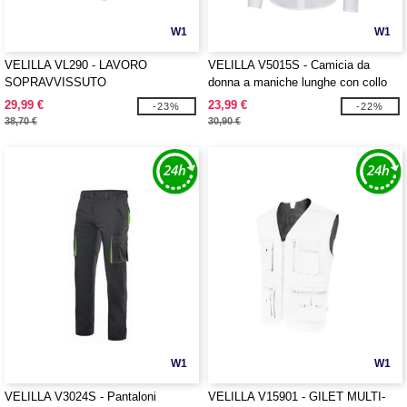
W1
W1
VELILLA VL290 - LAVORO
VELILLA V5015S - Camicia da
SOPRAVVISSUTO
donna a maniche lunghe con collo
alla coreana
29,99 €
23,99 €
-23%
-22%
38,70 €
30,90 €
W1
W1
VELILLA V3024S - Pantaloni
VELILLA V15901 - GILET MULTI-