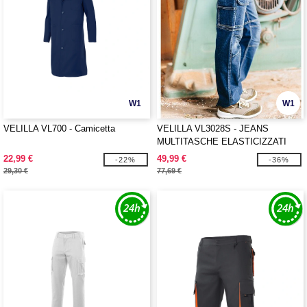
W1
W1
VELILLA VL700 - Camicetta
VELILLA VL3028S - JEANS
MULTITASCHE ELASTICIZZATI
22,99 €
49,99 €
-22%
-36%
29,30 €
77,69 €