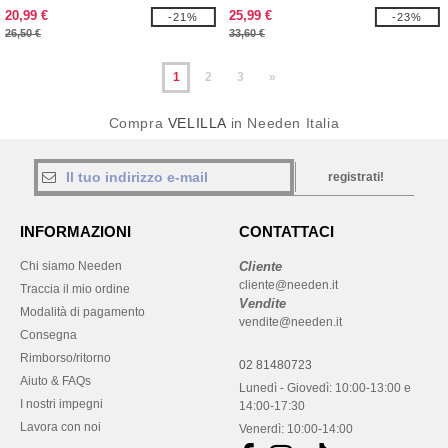
20,99 €
25,99 €
-21%
-23%
26,50 €
33,60 €
1
2
3
»
Compra
VELILLA
in Needen Italia
registrati!
INFORMAZIONI
CONTATTACI
Chi siamo Needen
Cliente
cliente@needen.it
Traccia il mio ordine
Vendite
Modalità di pagamento
vendite@needen.it
Consegna
Rimborso/ritorno
02 81480723
Aiuto & FAQs
Lunedì - Giovedì: 10:00-13:00 e
I nostri impegni
14:00-17:30
Lavora con noi
Venerdì: 10:00-14:00