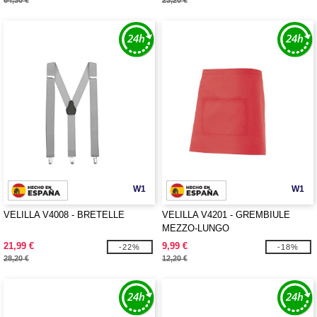
64,30 €
23,20 €
W1
W1
VELILLA V4008 - BRETELLE
VELILLA V4201 - GREMBIULE
MEZZO-LUNGO
21,99 €
9,99 €
-22%
-18%
28,20 €
12,20 €