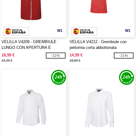
W1
W1
VELILLA V4209 - GREMBIULE
VELILLA V4212 - Grembiule con
LUNGO CON APERTURA E
pettorina corta abbottonata
TASCHE
18,99 €
14,99 €
-22%
-21%
24,40 €
18,90 €