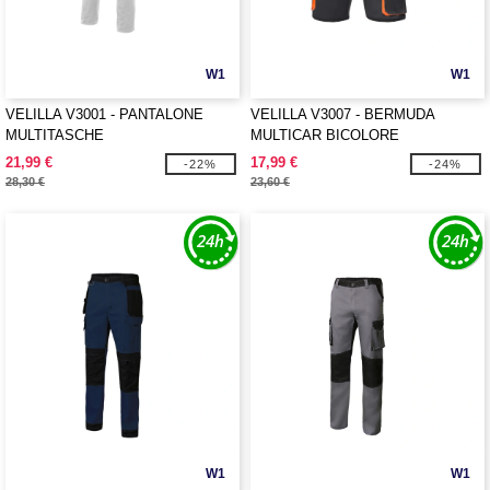
W1
W1
VELILLA V3001 - PANTALONE
VELILLA V3007 - BERMUDA
MULTITASCHE
MULTICAR BICOLORE
21,99 €
17,99 €
-22%
-24%
28,30 €
23,60 €
W1
W1