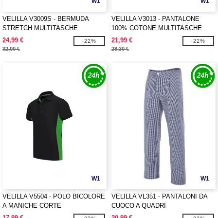
W1
W1
VELILLA V3009S - BERMUDA
VELILLA V3013 - PANTALONE
STRETCH MULTITASCHE
100% COTONE MULTITASCHE
24,99 €
21,99 €
-22%
-22%
32,00 €
28,30 €
W1
W1
VELILLA V5504 - POLO BICOLORE
VELILLA VL351 - PANTALONI DA
A MANICHE CORTE
CUOCO A QUADRI
17,99 €
20,99 €