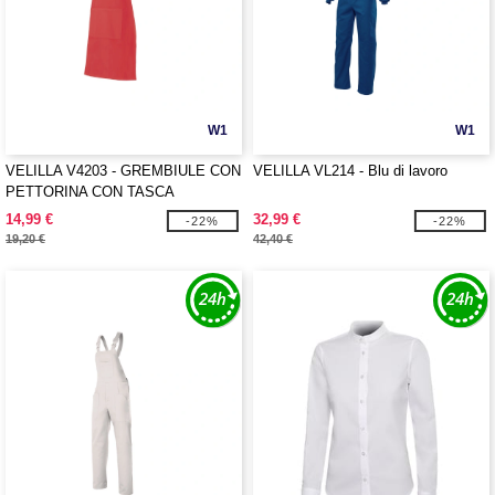
W1
W1
VELILLA V4203 - GREMBIULE CON
VELILLA VL214 - Blu di lavoro
PETTORINA CON TASCA
14,99 €
32,99 €
-22%
-22%
19,20 €
42,40 €