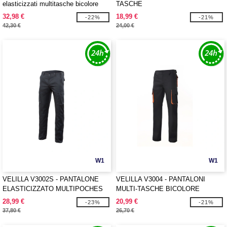
elasticizzati multitasche bicolore
TASCHE
32,98 €
18,99 €
-22%
-21%
42,30 €
24,00 €
W1
W1
VELILLA V3002S - PANTALONE
VELILLA V3004 - PANTALONI
ELASTICIZZATO MULTIPOCHES
MULTI-TASCHE BICOLORE
28,99 €
20,99 €
-23%
-21%
37,80 €
26,70 €