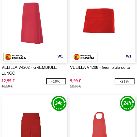
W1
W1
VELILLA V4202 - GREMBIULE
VELILLA V4208 - Grembiule corto
LUNGO
12,99 €
9,99 €
-19%
-21%
16,10 €
12,60 €