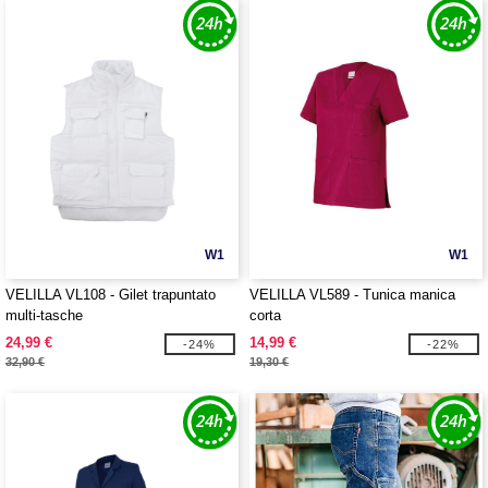
W1
W1
VELILLA VL108 - Gilet trapuntato
VELILLA VL589 - Tunica manica
multi-tasche
corta
24,99 €
14,99 €
-24%
-22%
32,90 €
19,30 €