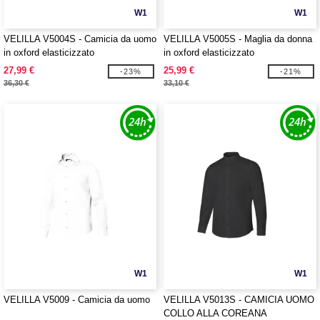
W1
W1
VELILLA V5004S - Camicia da uomo
VELILLA V5005S - Maglia da donna
in oxford elasticizzato
in oxford elasticizzato
27,99 €
25,99 €
-23%
-21%
36,30 €
33,10 €
W1
W1
VELILLA V5009 - Camicia da uomo
VELILLA V5013S - CAMICIA UOMO
COLLO ALLA COREANA