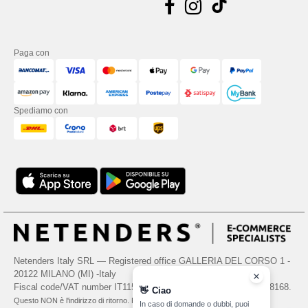
Paga con
Spediamo con
Netenders Italy SRL — Registered office GALLERIA DEL CORSO 1 -
20122 MILANO (MI) -Italy
Fiscal code/VAT number IT11510210963 — REA number MI-2608168.
👋
Ciao
Questo NON è l'indirizzo di ritorno. Per i resi, vedere qui
In caso di domande o dubbi, puoi