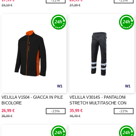
-22%
-23%
23,10 €
27,30 €
W1
W1
VELILLA V1504 - GIACCA IN PILE
VELILLA V3014S - PANTALONI
BICOLORE
STRETCH MULTITASCHE CON
BANDE RIFLETTENTI
26,99 €
35,99 €
-23%
-22%
35,00 €
46,40 €