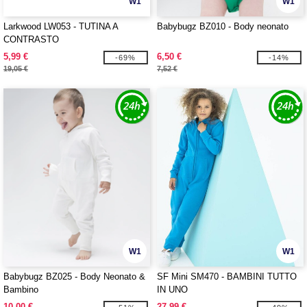
W1
W1
Larkwood LW053 - TUTINA A
Babybugz BZ010 - Body neonato
CONTRASTO
5,99 €
6,50 €
-69%
-14%
19,05 €
7,52 €
W1
W1
Babybugz BZ025 - Body Neonato &
SF Mini SM470 - BAMBINI TUTTO
Bambino
IN UNO
10,00 €
27,99 €