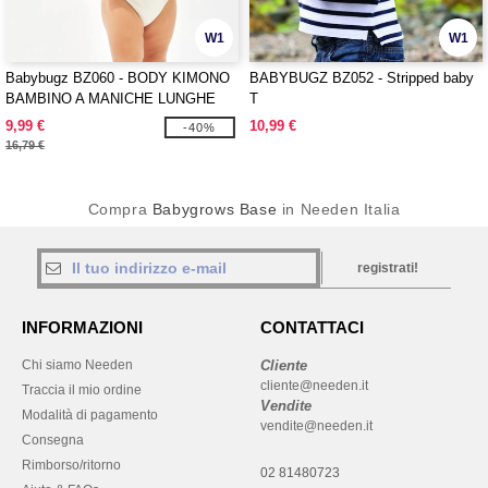
W1
W1
Babybugz BZ060 - BODY KIMONO
BABYBUGZ BZ052 - Stripped baby
BAMBINO A MANICHE LUNGHE
T
9,99 €
10,99 €
-40%
16,79 €
Compra
Babygrows Base
in Needen Italia
registrati!
INFORMAZIONI
CONTATTACI
Chi siamo Needen
Cliente
cliente@needen.it
Traccia il mio ordine
Vendite
Modalità di pagamento
vendite@needen.it
Consegna
Rimborso/ritorno
02 81480723