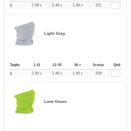
2.89
2.49
1.99
321
0
€
€
€
Light Grey
Taglia
1-11
12-35
36 +
Scorta
Qttà
2.89
2.49
1.99
209
0
€
€
€
Lime Green