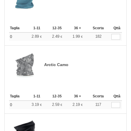
Taglia
1-11
12-35
36 +
Scorta
Qttà
2.89
2.49
1.99
182
0
€
€
€
Arctic Camo
Taglia
1-11
12-35
36 +
Scorta
Qttà
3.19
2.59
2.19
117
0
€
€
€