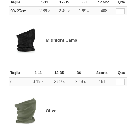
Taglia
1-11
12-35
36 +
Scorta
Qttà
2.89
2.49
1.99
408
50x25cm
€
€
€
Midnight Camo
Taglia
1-11
12-35
36 +
Scorta
Qttà
3.19
2.59
2.19
191
0
€
€
€
Olive