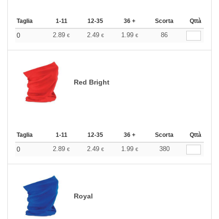
Taglia
1-11
12-35
36 +
Scorta
Qttà
2.89
2.49
1.99
86
0
€
€
€
Red Bright
Taglia
1-11
12-35
36 +
Scorta
Qttà
2.89
2.49
1.99
380
0
€
€
€
Royal