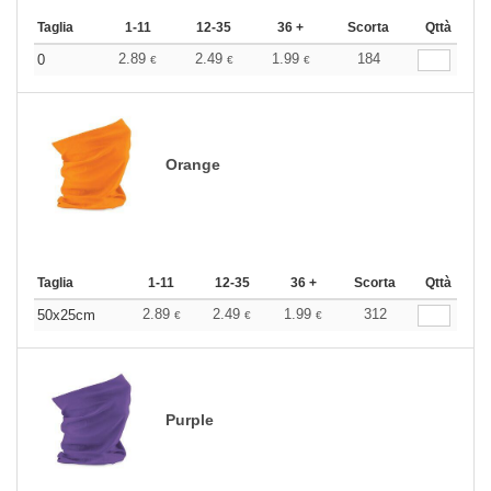
Taglia
1-11
12-35
36 +
Scorta
Qttà
2.89
2.49
1.99
184
0
€
€
€
Orange
Taglia
1-11
12-35
36 +
Scorta
Qttà
2.89
2.49
1.99
312
50x25cm
€
€
€
Purple