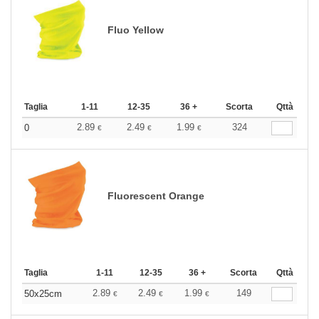
Fluo Yellow
Taglia
1-11
12-35
36 +
Scorta
Qttà
2.89
2.49
1.99
324
0
€
€
€
Fluorescent Orange
Taglia
1-11
12-35
36 +
Scorta
Qttà
2.89
2.49
1.99
149
50x25cm
€
€
€