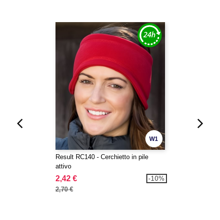
W1
Result RC140 - Cerchietto in pile
attivo
2,42 €
-10%
2,70 €