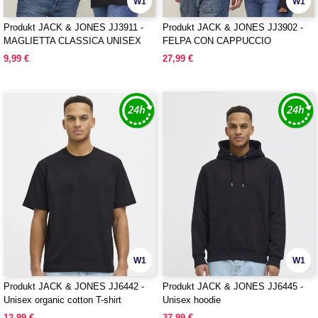
W1
W1
Produkt JACK & JONES JJ3911 -
Produkt JACK & JONES JJ3902 -
MAGLIETTA CLASSICA UNISEX
FELPA CON CAPPUCCIO
OVERSIZE A MANICHE CORTE
CLASSICA UNISEX
9,99 €
27,99 €
W1
W1
Produkt JACK & JONES JJ6442 -
Produkt JACK & JONES JJ6445 -
Unisex organic cotton T-shirt
Unisex hoodie
12,99 €
37,99 €