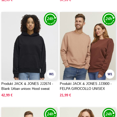
W1
W1
Produkt JACK & JONES JJ2674 -
Produkt JACK & JONES JJ3900 -
Blank Urban unisex Hood sweat
FELPA GIROCOLLO UNISEX
CLASSICA
42,99 €
21,99 €