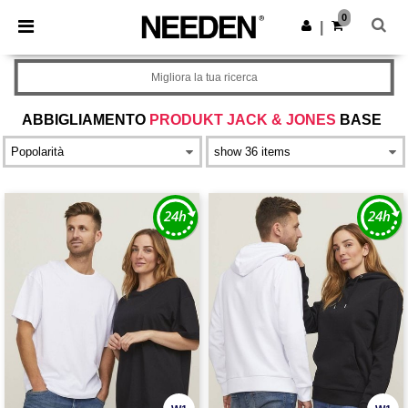
×
App Needen
0
Scarica app
|
Prezzi migliori sull'app!
Migliora la tua ricerca
ABBIGLIAMENTO
PRODUKT JACK & JONES
BASE