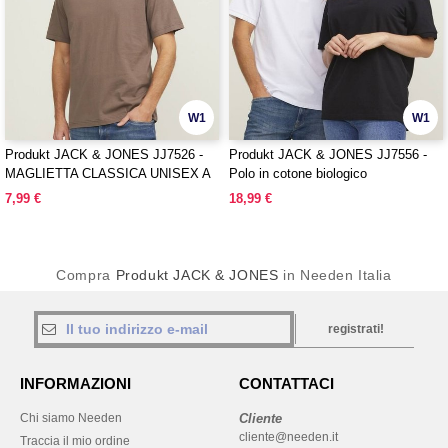
W1
W1
Produkt JACK & JONES JJ7526 -
Produkt JACK & JONES JJ7556 -
MAGLIETTA CLASSICA UNISEX A
Polo in cotone biologico
MANICA CORTA
7,99 €
18,99 €
Compra
Produkt JACK & JONES
in Needen Italia
registrati!
INFORMAZIONI
CONTATTACI
Chi siamo Needen
Cliente
cliente@needen.it
Traccia il mio ordine