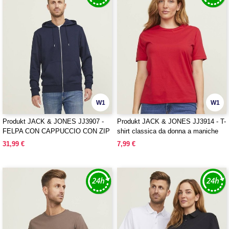
W1
W1
Produkt JACK & JONES JJ3907 -
Produkt JACK & JONES JJ3914 - T-
FELPA CON CAPPUCCIO CON ZIP
shirt classica da donna a maniche
CLASSICA UNISEX
corte senza stampa
31,99 €
7,99 €