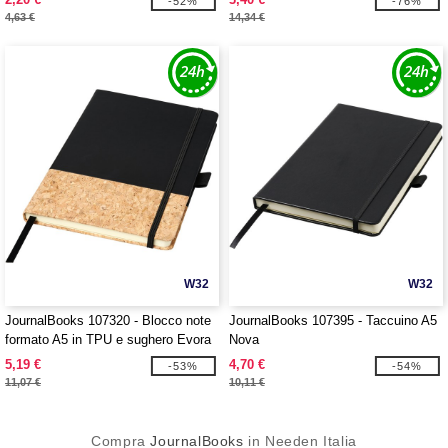
-52%
-76%
4,63 €
14,34 €
W32
W32
JournalBooks 107320 - Blocco note
JournalBooks 107395 - Taccuino A5
formato A5 in TPU e sughero Evora
Nova
5,19 €
4,70 €
-53%
-54%
11,07 €
10,11 €
Compra
JournalBooks
in Needen Italia