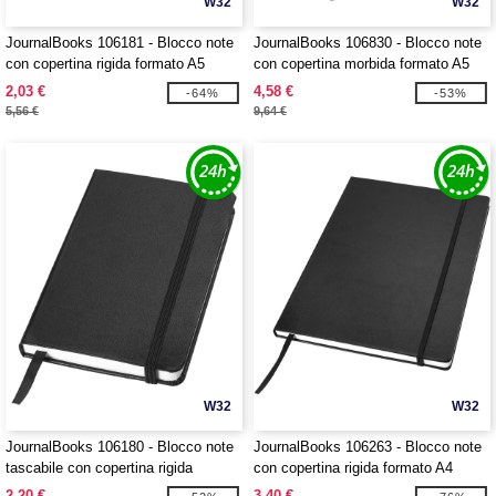
W32
W32
JournalBooks 106181 - Blocco note
JournalBooks 106830 - Blocco note
con copertina rigida formato A5
con copertina morbida formato A5
Classic
Classic
2,03 €
4,58 €
-64%
-53%
5,56 €
9,64 €
W32
W32
JournalBooks 106180 - Blocco note
JournalBooks 106263 - Blocco note
tascabile con copertina rigida
con copertina rigida formato A4
formato A6 Classic
Executive
2,20 €
3,40 €