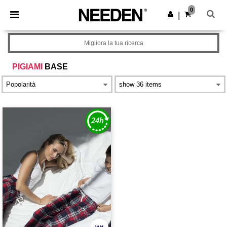
×
App Needen
0
Scarica app
|
Prezzi migliori sull'app!
Migliora la tua ricerca
PIGIAMI
BASE