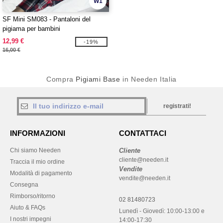
W1
SF Mini SM083 - Pantaloni del
pigiama per bambini
12,99 €
-19%
16,00 €
Compra
Pigiami Base
in Needen Italia
registrati!
INFORMAZIONI
CONTATTACI
Chi siamo Needen
Cliente
cliente@needen.it
Traccia il mio ordine
Vendite
Modalità di pagamento
vendite@needen.it
Consegna
Rimborso/ritorno
02 81480723
Aiuto & FAQs
Lunedì - Giovedì: 10:00-13:00 e
I nostri impegni
14:00-17:30