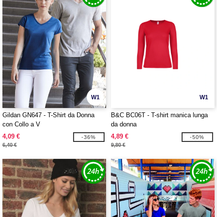
W1
W1
Gildan GN647 - T-Shirt da Donna
B&C BC06T - T-shirt manica lunga
con Collo a V
da donna
4,09 €
4,89 €
-36%
-50%
6,40 €
9,80 €