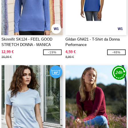
W1
W1
Skinnifit SK124 - FEEL GOOD
Gildan GN421 - T-Shirt da Donna
STRETCH DONNA - MANICA
Performance
LUNGA
12,99 €
4,59 €
-19%
-48%
16,00 €
8,90 €