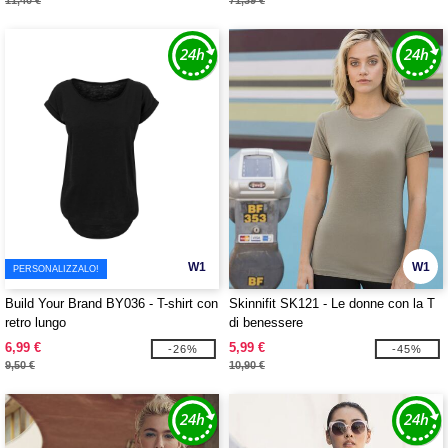
11,40 €
71,39 €
W1
W1
PERSONALIZZALO!
Build Your Brand BY036 - T-shirt con
Skinnifit SK121 - Le donne con la T
retro lungo
di benessere
6,99 €
5,99 €
-26%
-45%
9,50 €
10,90 €