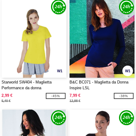
W1
W1
Starworld SW404 - Maglietta
B&C BC071 - Maglietta da Donna
Performance da donna
Inspire LSL
2,99 €
7,99 €
-45%
-38%
5,40 €
12,88 €