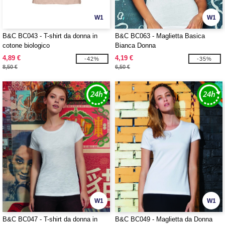
W1
W1
B&C BC043 - T-shirt da donna in
B&C BC063 - Maglietta Basica
cotone biologico
Bianca Donna
4,89 €
4,19 €
-42%
-35%
8,50 €
6,50 €
W1
W1
B&C BC047 - T-shirt da donna in
B&C BC049 - Maglietta da Donna