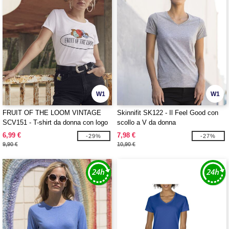
W1
W1
FRUIT OF THE LOOM VINTAGE
Skinnifit SK122 - Il Feel Good con
SCV151 - T-shirt da donna con logo
scollo a V da donna
FRUIT OF THE LOOM VINTAGE
6,99 €
7,98 €
-29%
-27%
9,90 €
10,90 €