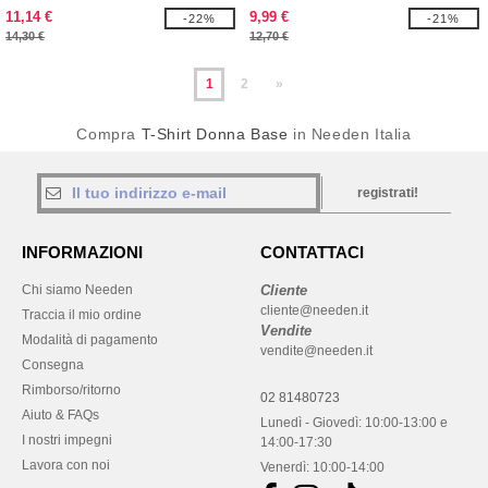
11,14 €
9,99 €
-22%
-21%
14,30 €
12,70 €
1
2
»
Compra
T-Shirt Donna Base
in Needen Italia
registrati!
INFORMAZIONI
CONTATTACI
Chi siamo Needen
Cliente
cliente@needen.it
Traccia il mio ordine
Vendite
Modalità di pagamento
vendite@needen.it
Consegna
Rimborso/ritorno
02 81480723
Aiuto & FAQs
Lunedì - Giovedì: 10:00-13:00 e
I nostri impegni
14:00-17:30
Lavora con noi
Venerdì: 10:00-14:00