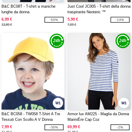
B&C BC08T - T-shirt a maniche
Just Cool JC005 - T-shirt della donna
lunghe da donna
traspirante Neoteric ™
6,99 €
5,99 €
-50%
-14%
13,90 €
7,00 €
W1
W1
B&C BC058 - TW058 T-Shirt A Tre
Armor lux AM225 - Maglia da Donna
Tessuti Con Scollo A V Donna
MariniÈre Cap Coz
7,99 €
69,99 €
-30%
-2%