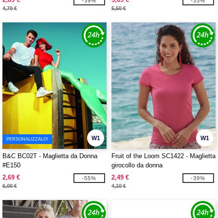
-39%
-33%
4,70 €
5,50 €
W1
W1
PERSONALIZZALO!
B&C BC02T - Maglietta da Donna
Fruit of the Loom SC1422 - Maglietta
#E150
girocollo da donna
2,69 €
2,49 €
-55%
-39%
6,00 €
4,10 €