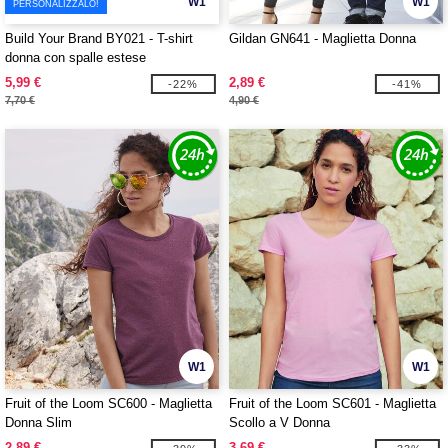
W1
W1
PERSONALIZZALO!
Build Your Brand BY021 - T-shirt
Gildan GN641 - Maglietta Donna
donna con spalle estese
5,99 €
2,89 €
-22%
-41%
7,70 €
4,90 €
W1
W1
Fruit of the Loom SC600 - Maglietta
Fruit of the Loom SC601 - Maglietta
Donna Slim
Scollo a V Donna
2,89 €
3,69 €