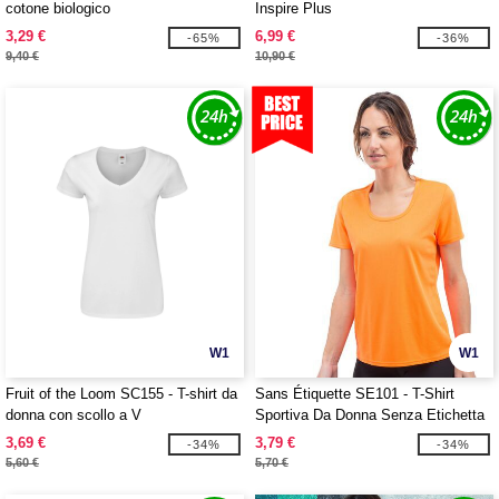
cotone biologico
Inspire Plus
3,29 €
6,99 €
-65%
-36%
9,40 €
10,90 €
W1
W1
Fruit of the Loom SC155 - T-shirt da
Sans Étiquette SE101 - T-Shirt
donna con scollo a V
Sportiva Da Donna Senza Etichetta
3,69 €
3,79 €
-34%
-34%
5,60 €
5,70 €