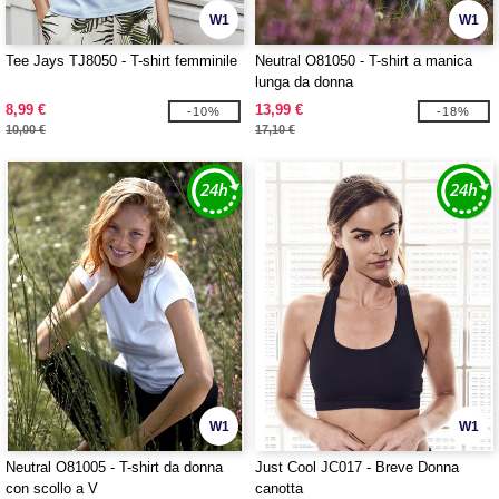
W1
W1
Tee Jays TJ8050 - T-shirt femminile
Neutral O81050 - T-shirt a manica
lunga da donna
8,99 €
13,99 €
-10%
-18%
10,00 €
17,10 €
W1
W1
Neutral O81005 - T-shirt da donna
Just Cool JC017 - Breve Donna
con scollo a V
canotta