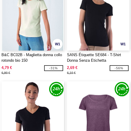
W1
W1
B&C BC02B - Maglietta donna collo
SANS Étiquette SE684 - T-Shirt
rotondo bio 150
Donna Senza Etichetta
4,79 €
2,69 €
-31%
-56%
6,90 €
6,10 €