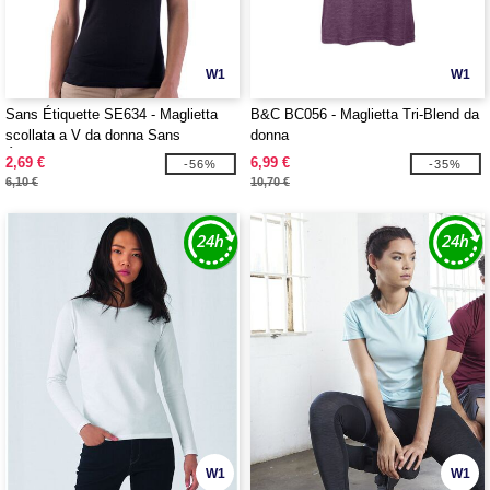
W1
W1
Sans Étiquette SE634 - Maglietta
B&C BC056 - Maglietta Tri-Blend da
scollata a V da donna Sans
donna
Étiquette
2,69 €
6,99 €
-56%
-35%
6,10 €
10,70 €
W1
W1