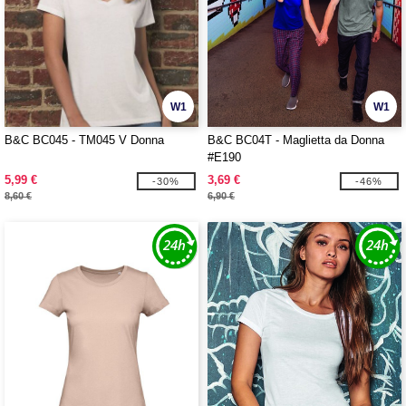
W1
W1
B&C BC045 - TM045 V Donna
B&C BC04T - Maglietta da Donna
#E190
5,99 €
3,69 €
-30%
-46%
8,60 €
6,90 €