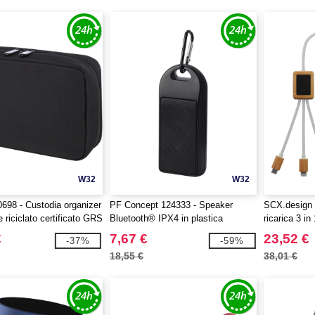
W32
W32
698 - Custodia organizer
PF Concept 124333 - Speaker
SCX.design 
e riciclato certificato GRS
Bluetooth® IPX4 in plastica
ricarica 3 in
riciclata RCS da 3 W Omni
logo luminos
€
7,67 €
23,52 €
-37%
-59%
bambù SCX.
18,55 €
38,01 €