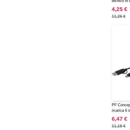
tecnico in
Ross - 1L
4,25 €
11,26 €
PF Concept
ricarica 6 i
riciclata/
6,47 €
Tecta
11,18 €