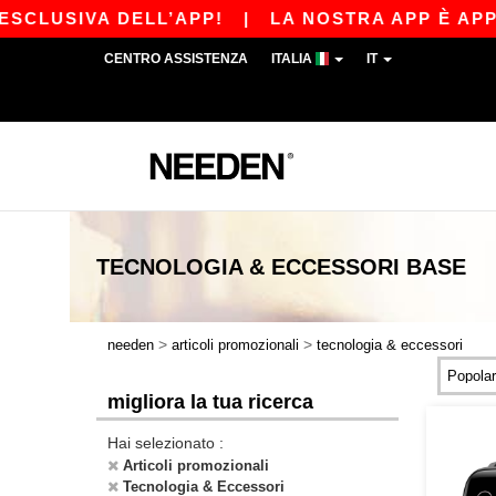
USIVA DELL’APP!
|
LA NOSTRA APP È APPENA US
CENTRO ASSISTENZA
ITALIA
IT
TECNOLOGIA & ECCESSORI
BASE
>
>
needen
articoli promozionali
tecnologia & eccessori
migliora la tua ricerca
Hai selezionato :
Articoli promozionali
Tecnologia & Eccessori