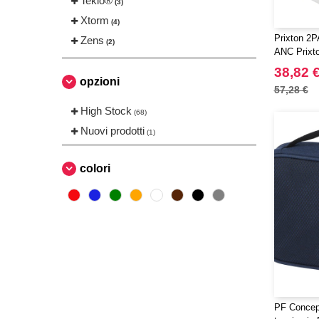
Tekiō®
(3)
Xtorm
(4)
Prixton 2P
Zens
(2)
ANC Prixt
38,82 
opzioni
57,28 €
High Stock
(68)
Nuovi prodotti
(1)
colori
PF Concept