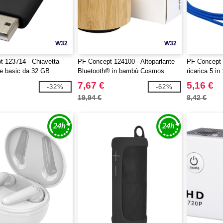
W32
W32
 123714 - Chiavetta
PF Concept 124100 - Altoparlante
PF Concept 
e basic da 32 GB
Bluetooth® in bambù Cosmos
ricarica 5 in
7,67 €
5,16 €
-32%
-62%
19,94 €
8,42 €