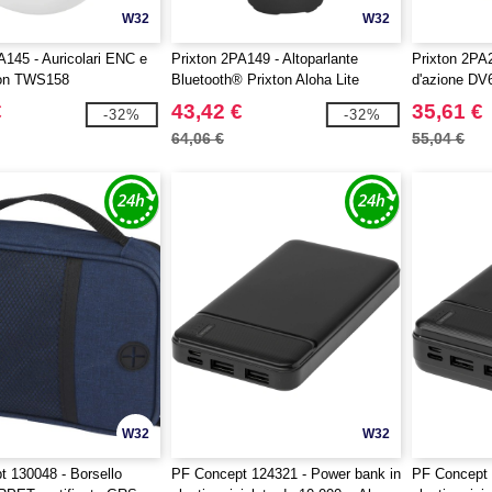
W32
W32
A145 - Auricolari ENC e
Prixton 2PA149 - Altoparlante
Prixton 2PA
on TWS158
Bluetooth® Prixton Aloha Lite
d'azione DV
€
43,42 €
35,61 €
-32%
-32%
64,06 €
55,04 €
W32
W32
 130048 - Borsello
PF Concept 124321 - Power bank in
PF Concept 