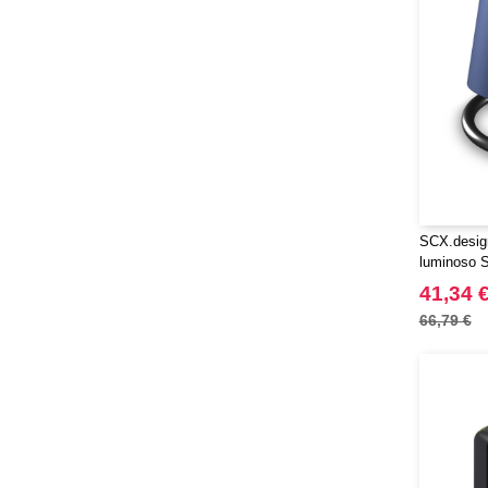
SCX.desig
luminoso 
anello
41,34 
66,79 €