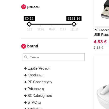
prezzo
€0.12
€151.16
0.12
37.88
75.64
113.4
151.16
PF Concept
USB Rotat
4,83 €
brand
7,13 €
EgotierPro
(43)
Kooduu
(2)
PF Concept
(57)
Prixton
(19)
SCX.design
(29)
STAC
(1)