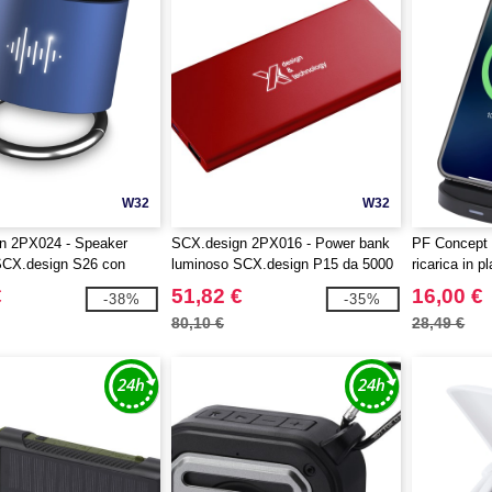
W32
W32
n 2PX024 - Speaker
SCX.design 2PX016 - Power bank
PF Concept 
SCX.design S26 con
luminoso SCX.design P15 da 5000
ricarica in p
mAh
doppia bobi
€
51,82 €
16,00 €
-38%
-35%
80,10 €
28,49 €