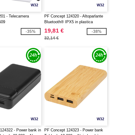
W32
W32
201 - Telecamera
PF Concept 124320 - Altoparlante
609
Bluetooth® IPX5 in plastica
riciclata da 5 W Stark 2.0
19,81 €
-35%
-38%
32,14 €
W32
W32
124322 - Power bank in
PF Concept 124323 - Power bank