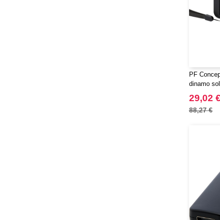
PF Concep
dinamo sola
RCS da 10
29,02 
88,27 €