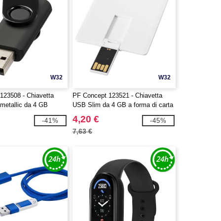
W32
W32
123508 - Chiavetta
PF Concept 123521 - Chiavetta
metallic da 4 GB
USB Slim da 4 GB a forma di carta
di credito
4,20 €
-41%
-45%
7,63 €