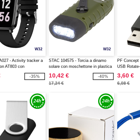
W32
W32
027 - Activity tracker a
STAC 104575 - Torcia a dinamo
PF Concept 
xton AT803 con
solare con moschettone in plastica
USB Rotate-
o
riciclata Helios
€
10,42 €
3,60 €
-35%
-40%
17,24 €
6,08 €