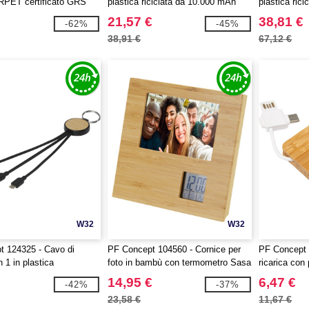
 RPET certificato GRS
plastica riciclata da 10.000 mAh
plastica ric
Loop
Loop
21,57 €
38,81 €
-62%
-45%
38,91 €
67,12 €
W32
W32
 124325 - Cavo di
PF Concept 104560 - Cornice per
PF Concept 
n 1 in plastica
foto in bambù con termometro Sasa
ricarica con
bambù con portachiavi
in 1 retrattil
14,95 €
6,47 €
-42%
-37%
23,58 €
11,67 €