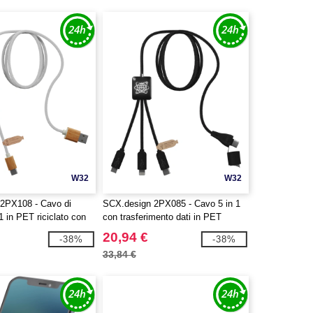
W32
W32
2PX108 - Cavo di
SCX.design 2PX085 - Cavo 5 in 1
 1 in PET riciclato con
con trasferimento dati in PET
o su base quadrata in
riciclato SCX.design C45
20,94 €
-38%
-38%
design C39
33,84 €