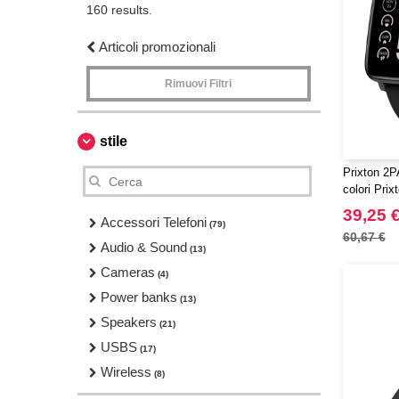
160 results.
Articoli promozionali
Rimuovi Filtri
stile
Prixton 2PA
colori Pri
termometr
39,25 
Accessori Telefoni
(79)
60,67 €
Audio & Sound
(13)
Cameras
(4)
Power banks
(13)
Speakers
(21)
USBS
(17)
Wireless
(8)