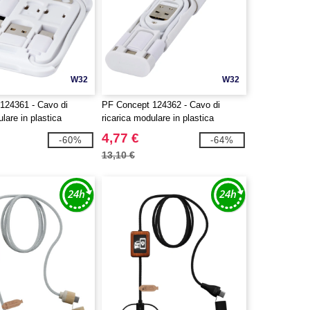
W32
W32
124361 - Cavo di
PF Concept 124362 - Cavo di
lare in plastica
ricarica modulare in plastica
n supporto per telefono
riciclata Whiz
4,77 €
-60%
-64%
13,10 €