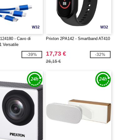
W32
W32
124180 - Cavo di
Prixton 2PA142 - Smartband AT410
 1 Versatile
17,73 €
-39%
-32%
26,15 €