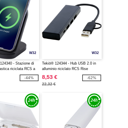
W32
W32
124340 - Stazione di
Tekiō® 124344 - Hub USB 2.0 in
lastica riciclata RCS a
alluminio riciclato RCS Rise
na da 15 W Loop
8,53 €
-44%
-62%
22,32 €