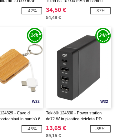
iclata da 20.000 mAh
Tulda da 10.000 mAh in bambù
34,50 €
-42%
-37%
54,49 €
W32
W32
124329 - Cavo di
Tekiō® 124330 - Power station
 portachiavi in bambù 6
da72 W in plastica riciclata PD
e Reel
ADAPT
13,65 €
-45%
-85%
89,15 €