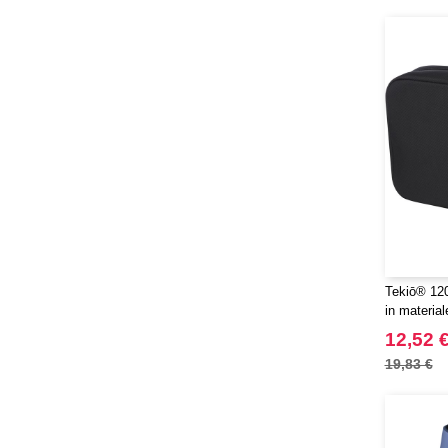
Tekiō® 120
in material
Rise
12,52 
19,83 €