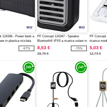
W32
W32
t 124346 - Power bank a
PF Concept 124347 - Speaker
PF Concept 
re in plastica riciclata
Bluetooth® IPX5 a ricarica solare in
ricarica modu
.000 mAh Soldy
plastica riciclata RCS da 3 W con
riciclata co
€
8,53 €
5,03 €
-67%
-70%
moschettone Solo
Savvy
28,78 €
12,73 €