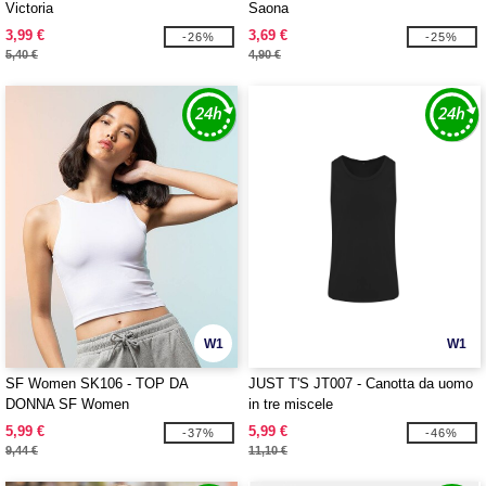
Victoria
Saona
3,99 €
3,69 €
-26%
-25%
5,40 €
4,90 €
W1
W1
SF Women SK106 - TOP DA
JUST T'S JT007 - Canotta da uomo
DONNA SF Women
in tre miscele
5,99 €
5,99 €
-37%
-46%
9,44 €
11,10 €