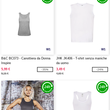
W1
W1
B&C BC073 - Canottiera da Donna
JHK JK406 - T-shirt senza maniche
Inspire
da uomo
5,99 €
3,49 €
-35%
-24%
9,16 €
4,60 €