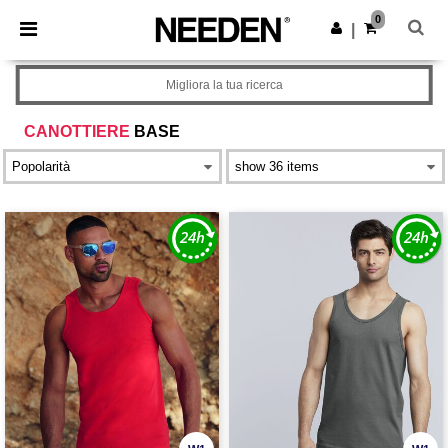
×
App Needen
0
Scarica app
|
Prezzi migliori sull'app!
Migliora la tua ricerca
CANOTTIERE
BASE