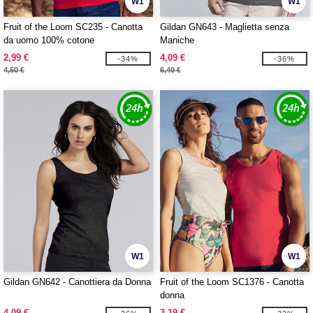
W1
W1
Fruit of the Loom SC235 - Canotta
Gildan GN643 - Maglietta senza
da uomo 100% cotone
Maniche
2,99 €
4,09 €
-34%
-36%
4,50 €
6,40 €
W1
W1
Gildan GN642 - Canottiera da Donna
Fruit of the Loom SC1376 - Canotta
donna
4,09 €
3,19 €