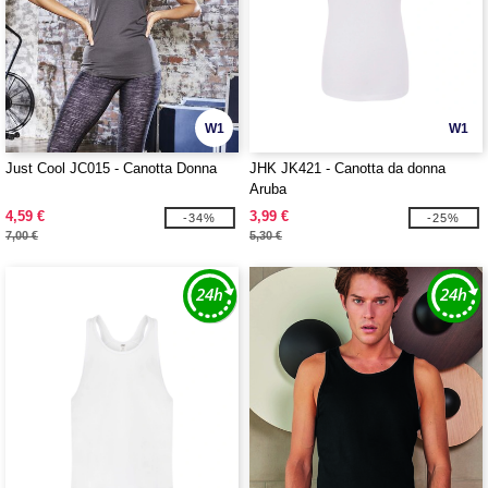
W1
W1
Just Cool JC015 - Canotta Donna
JHK JK421 - Canotta da donna
Aruba
4,59 €
3,99 €
-34%
-25%
7,00 €
5,30 €