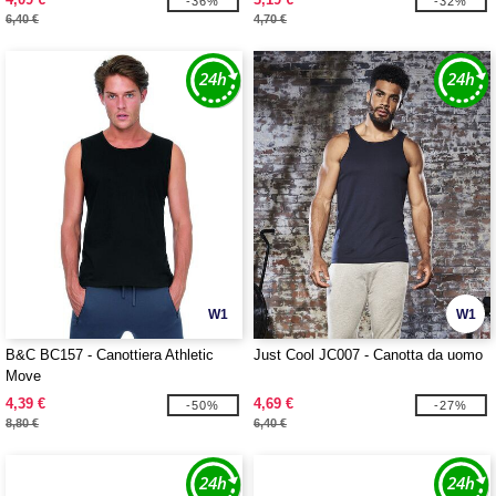
-36%
-32%
6,40 €
4,70 €
W1
W1
B&C BC157 - Canottiera Athletic
Just Cool JC007 - Canotta da uomo
Move
4,39 €
4,69 €
-50%
-27%
8,80 €
6,40 €