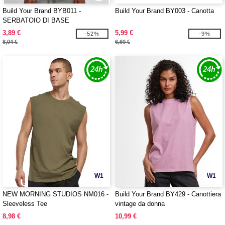
Build Your Brand BYB011 -
Build Your Brand BY003 - Canotta
SERBATOIO DI BASE
3,89 €
5,99 €
-52%
-9%
8,04 €
6,60 €
W1
W1
NEW MORNING STUDIOS NM016 -
Build Your Brand BY429 - Canottiera
Sleeveless Tee
vintage da donna
8,98 €
10,99 €