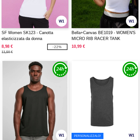
W1
W1
SF Women SK123 - Canotta
Bella+Canvas BE1019 - WOMEN'S
elasticizzata da donna
MICRO RIB RACER TANK
8,98 €
10,99 €
-22%
11,50 €
W1
W1
PERSONALIZZALO!