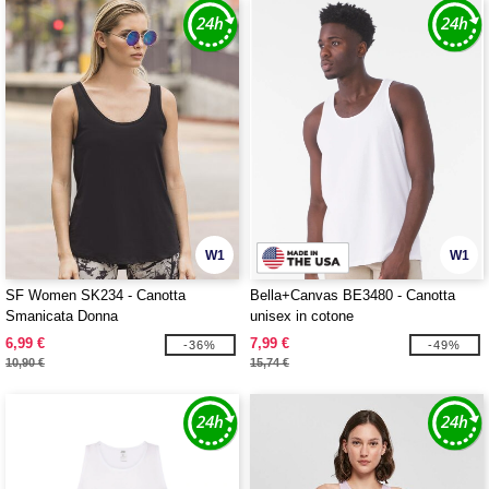
W1
W1
SF Women SK234 - Canotta
Bella+Canvas BE3480 - Canotta
Smanicata Donna
unisex in cotone
6,99 €
7,99 €
-36%
-49%
10,90 €
15,74 €