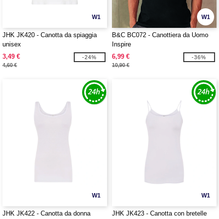
W1
W1
JHK JK420 - Canotta da spiaggia
B&C BC072 - Canottiera da Uomo
unisex
Inspire
3,49 €
6,99 €
-24%
-36%
4,60 €
10,90 €
W1
W1
JHK JK422 - Canotta da donna
JHK JK423 - Canotta con bretelle