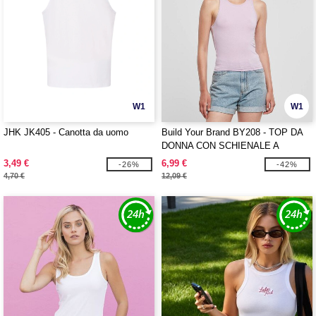
W1
W1
JHK JK405 - Canotta da uomo
Build Your Brand BY208 - TOP DA
DONNA CON SCHIENALE A
COSTE
3,49 €
6,99 €
-26%
-42%
4,70 €
12,09 €