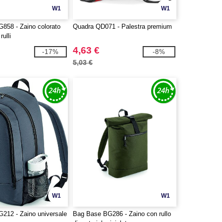
W1
W1
858 - Zaino colorato
Quadra QD071 - Palestra premium
ulli
4,63 €
-17%
-8%
5,03 €
W1
W1
212 - Zaino universale
Bag Base BG286 - Zaino con rullo