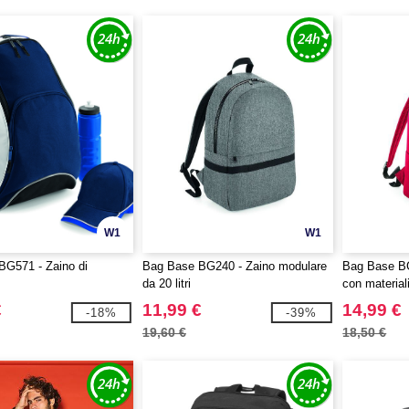
W1
W1
BG571 - Zaino di
Bag Base BG240 - Zaino modulare
Bag Base BG
da 20 litri
con materiali 
€
11,99 €
14,99 €
-18%
-39%
19,60 €
18,50 €