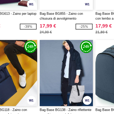
W1
W1
G613 - Zaino per laptop
Bag Base BG855 - Zaino con
Bag Base BG
chiusura di avvolgimento
con lembo a r
€
17,99 €
17,99 €
-39%
-25%
24,00 €
21,80 €
W1
W1
BG118 - Zaino con
Bag Base BG138 - Zaino riflettente
Bag Base BG