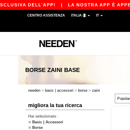
VA DELL’APP!
|
LA NOSTRA APP È APPENA USCI
CENTRO ASSISTENZA
ITALIA
IT
BORSE ZAINI
BASE
>
>
>
needen
basic | accessori
borse
zaini
migliora la tua ricerca
Hai selezionato :
Basic | Accessori
Borse