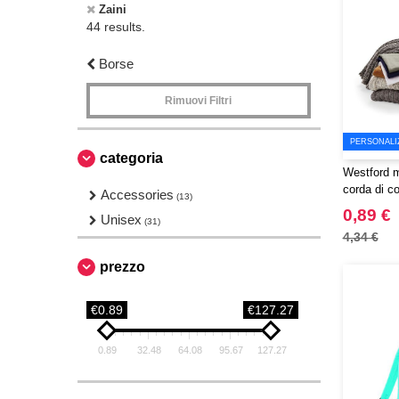
Zaini
44 results.
Borse
Rimuovi Filtri
PERSONALI
categoria
Westford m
corda di c
Accessories
(13)
0,89 €
Unisex
(31)
4,34 €
prezzo
€0.89
€127.27
0.89
32.48
64.08
95.67
127.27