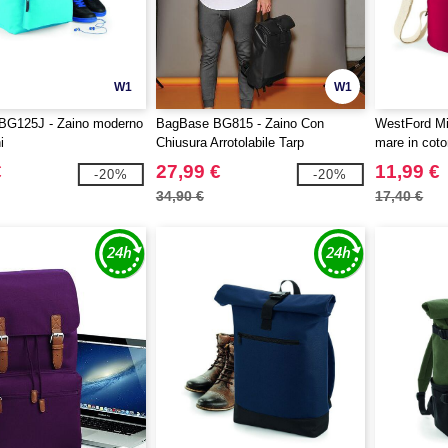
W1
W1
BG125J - Zaino moderno
BagBase BG815 - Zaino Con
WestFord Mi
i
Chiusura Arrotolabile Tarp
mare in cot
€
27,99 €
11,99 €
-20%
-20%
34,90 €
17,40 €