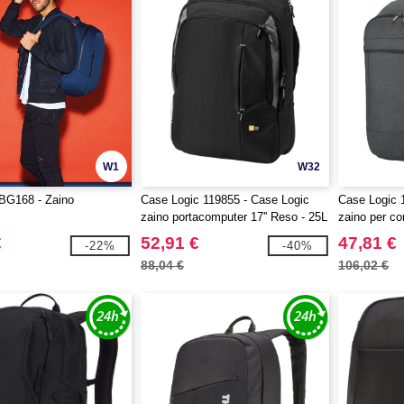
W1
W32
BG168 - Zaino
Case Logic 119855 - Case Logic
Case Logic 
zaino portacomputer 17'' Reso - 25L
zaino per co
€
52,91 €
47,81 €
-22%
-40%
88,04 €
106,02 €