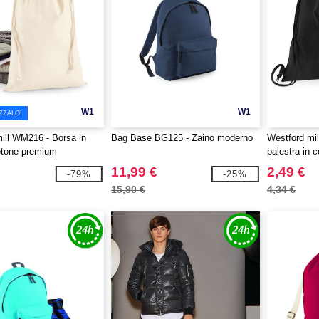
W1
W1
ZZALO!
ill WM216 - Borsa in
Bag Base BG125 - Zaino moderno
Westford mi
otone premium
palestra in 
11,99 €
2,49 €
-79%
-25%
15,90 €
4,34 €