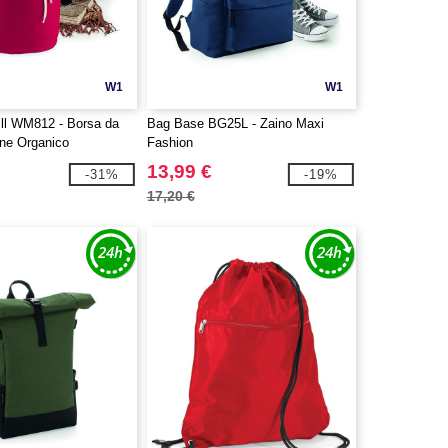
W1
W1
ll WM812 - Borsa da
Bag Base BG25L - Zaino Maxi
one Organico
Fashion
13,99 €
-31%
-19%
17,20 €