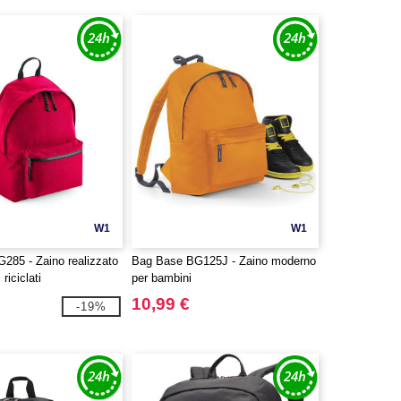
W1
W1
285 - Zaino realizzato
Bag Base BG125J - Zaino moderno
riciclati
per bambini
10,99 €
-19%