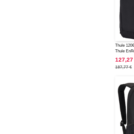
Thule 12063
Thule EnR
127,27
187,77 €