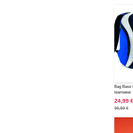
Bag Base 
teamwear
24,99 
30,50 €