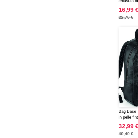
chiusura d
16,99 
22,70 €
Bag Base 
in pelle fin
32,99 
40,40 €