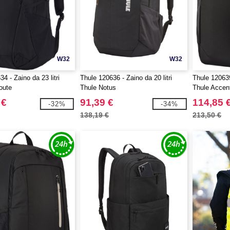
W32
W32
4 - Zaino da 23 litri
Thule 120636 - Zaino da 20 litri
Thule 120639 
oute
Thule Notus
Thule Accen
 €
91,39 €
114,85 
-32%
-34%
138,19 €
213,50 €