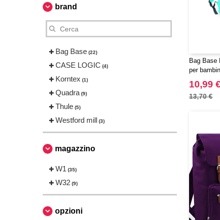
brand
Bag Base
(22)
Bag Base 
CASE LOGIC
(4)
per bambin
Korntex
(1)
10,99 
Quadra
(9)
13,70 €
Thule
(5)
Westford mill
(3)
magazzino
W1
(35)
W32
(9)
opzioni