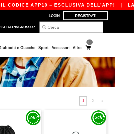
CE APP10 – ESCLUSIVA DELL’APP!
|
LA NOSTRA
LOGIN
REGISTRATI
ISTI ALL'INGROSSO?
0
Giubbotti e Giacche
Sport
Accessori
Altro
1
2
»