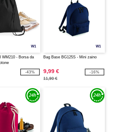
W1
W1
ll WM210 - Borsa da
Bag Base BG125S - Mini zaino
cotone
9,99 €
-43%
-16%
11,90 €