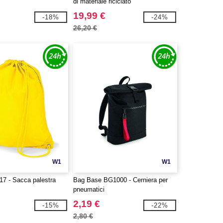
di materiale riciclato
19,99 €
-18%
-24%
26,20 €
W1
W1
7 - Sacca palestra
Bag Base BG1000 - Cerniera per
pneumatici
2,19 €
-15%
-22%
2,80 €