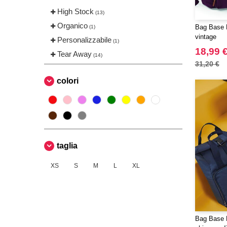
High Stock
(13)
Organico
Bag Base B
(1)
vintage
Personalizzabile
(1)
18,99 
Tear Away
(14)
31,20 €
colori
taglia
XS
S
M
L
XL
Bag Base 