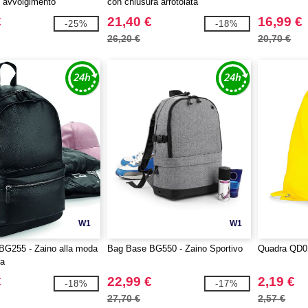
i avvolgimento
con chiusura arrotolata
€
21,40 €
16,99 €
-25%
-18%
26,20 €
20,70 €
W1
W1
BG255 - Zaino alla moda
Bag Base BG550 - Zaino Sportivo
Quadra QD01
ta
€
22,99 €
2,19 €
-18%
-17%
27,70 €
2,57 €