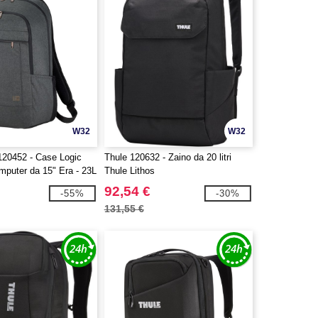
W32
W32
120452 - Case Logic
Thule 120632 - Zaino da 20 litri
mputer da 15" Era - 23L
Thule Lithos
92,54 €
-55%
-30%
131,55 €