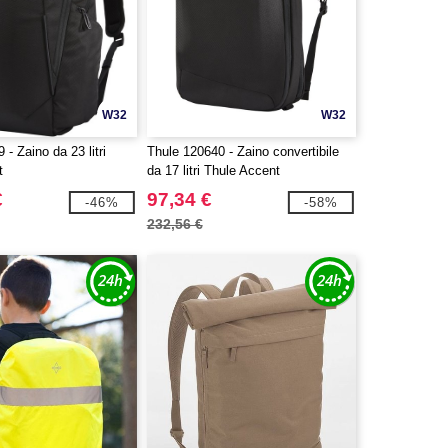
W32
W32
- Zaino da 23 litri
Thule 120640 - Zaino convertibile
t
da 17 litri Thule Accent
€
97,34 €
-46%
-58%
232,56 €