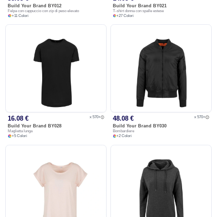
Build Your Brand
BY012
Build Your Brand
BY021
Felpa con cappuccio con zip di peso elevato
T-shirt donna con spalle estese
+
11
Colori
+
27
Colori
x 570+
x 570+
16.08 €
48.08 €
Build Your Brand
BY028
Build Your Brand
BY030
Maglietta lunga
Bombardiere
+
5
Colori
+
2
Colori