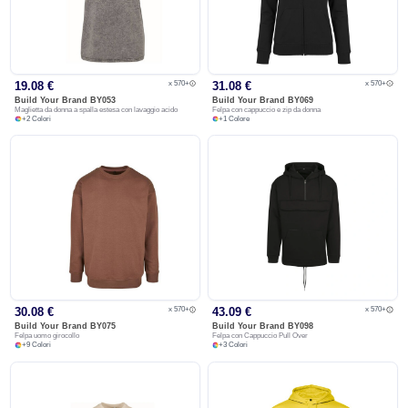
x 570+
x 570+
19.08 €
31.08 €
Build Your Brand
BY053
Build Your Brand
BY069
Maglietta da donna a spalla estesa con lavaggio acido
Felpa con cappuccio e zip da donna
+
2
Colori
+
1
Colore
x 570+
x 570+
30.08 €
43.09 €
Build Your Brand
BY075
Build Your Brand
BY098
Felpa uomo girocollo
Felpa con Cappuccio Pull Over
+
9
Colori
+
3
Colori