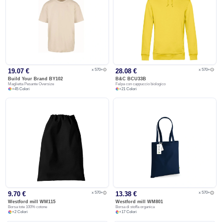
x 570+
x 570+
19.07 €
28.08 €
Build Your Brand
BY102
B&C
BCU33B
Maglietta Pesante Oversize
Felpa con cappuccio biologico
+
45
Colori
+
21
Colori
x 570+
x 570+
9.70 €
13.38 €
Westford mill
WM115
Westford mill
WM801
Borsa tote 100% cotone
Borsa di stoffa organica
+
2
Colori
+
17
Colori