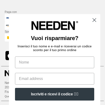
Paga con
Spediamo con
Vuoi risparmiare?
Inserisci il tuo nome e e-mail e riceverai un codice
sconto per il tuo primo ordine
Netenders Italy SRL — Registered office GALLERIA DEL CORSO 1 -
20122 MILANO (MI) -Italy
Fiscal code/VAT number IT11510210963 — REA number MI-2608168.
Iscriviti e ricevi il codice 👍🏼
Questo NON è l'indirizzo di ritorno. Per i resi, vedere qui