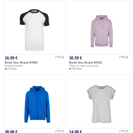
x 570+
x 570+
16.09 €
30.59 €
Build Your Brand
BY007
Build Your Brand
BY011
Maglietta baseball
Felpa con cappuccio pesante
+
2
Colori
+
32
Colori
x 570+
x 570+
38.08 €
14.08 €