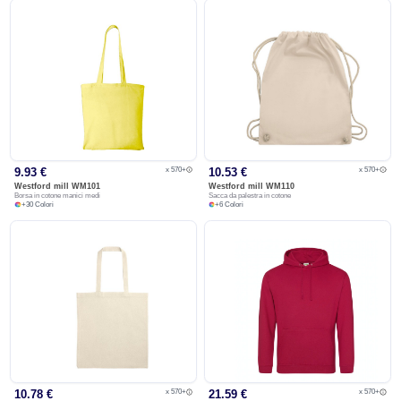
x 570+
x 570+
9.93 €
10.53 €
Westford mill
WM101
Westford mill
WM110
Borsa in cotone manici medi
Sacca da palestra in cotone
+
30
Colori
+
6
Colori
x 570+
x 570+
10.78 €
21.59 €