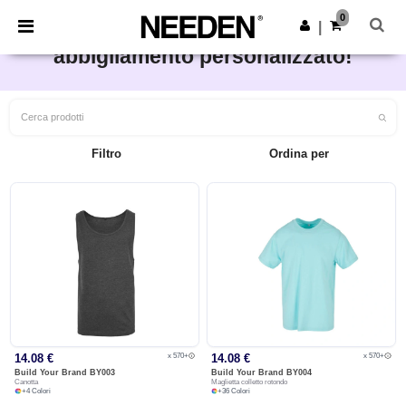
×
App Needen
0
Scarica app
|
Dai vita alle tue idee di
Prezzi migliori sull'app!
abbigliamento personalizzato!
Filtro
Ordina per
x 570+
x 570+
14.08 €
14.08 €
Build Your Brand
BY003
Build Your Brand
BY004
Canotta
Maglietta colletto rotondo
+
4
Colori
+
36
Colori