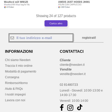
Westford mill
WM125
AWDIS JUST HOODS
JH001
Westford Mill Maxi bag for life
FELPA CON CAPPUCCIO
+
2
Colori
+
102
Colori
Showing 24 of 127 products
Carica altro
registrati!
INFORMAZIONI
CONTATTACI
Chi siamo Needen
Cliente
cliente@needen.it
Traccia il mio ordine
Vendite
Modalità di pagamento
vendite@needen.it
Consegna
Rimborso/ritorno
02 81480723
Aiuto & FAQs
Lunedì - Giovedì: 10:00-13:00 e
I nostri impegni
14:00-17:30
Lavora con noi
Venerdì: 10:00-14:00