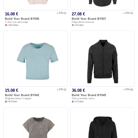
x 570+
x 570+
16.08 €
27.08 €
Build Your Brand
BY036
Build Your Brand
BY037
T-shirt con retro lungo
Felpa donna oversize
+
10
Colori
+
3
Colori
x 570+
x 570+
15.08 €
36.08 €
Build Your Brand
BY042
Build Your Brand
BY045
Maglietta donna "cropped
Giacca bomber uomo
+
8
Colori
+
2
Colori