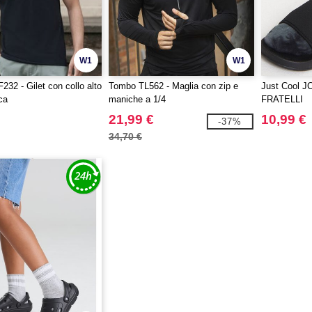
W1
W1
F232 - Gilet con collo alto
Tombo TL562 - Maglia con zip e
Just Cool J
ca
maniche a 1/4
FRATELLI
21,99 €
10,99 €
-37%
34,70 €