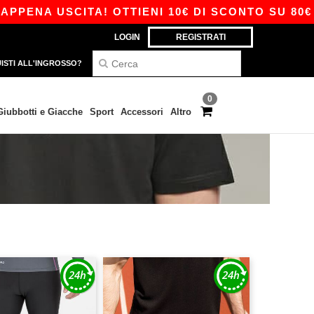
ENA USCITA! OTTIENI 10€ DI SCONTO SU 80€ CO
LOGIN
REGISTRATI
ISTI ALL'INGROSSO?
0
Giubbotti e Giacche
Sport
Accessori
Altro