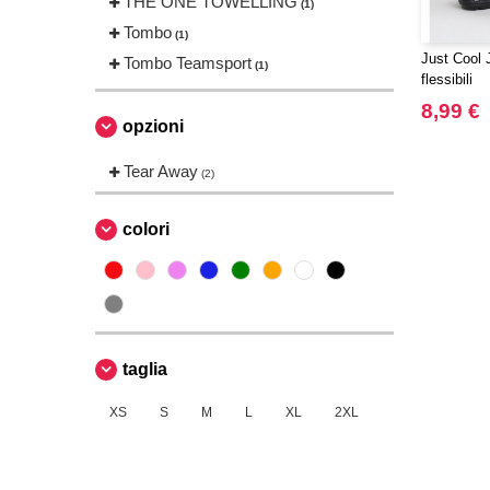
THE ONE TOWELLING
(1)
Tombo
(1)
Just Cool 
Tombo Teamsport
(1)
flessibili
8,99 €
opzioni
Tear Away
(2)
colori
taglia
XS
S
M
L
XL
2XL