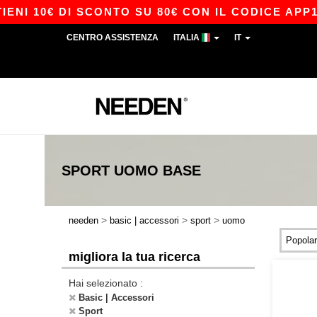
 10€ DI SCONTO SU 80€ CON IL CODICE APP10 –
CENTRO ASSISTENZA
ITALIA
IT
SPORT UOMO
BASE
>
>
>
needen
basic | accessori
sport
uomo
migliora la tua ricerca
Hai selezionato :
Basic | Accessori
Sport