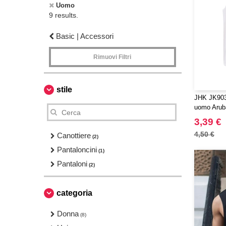
Uomo
9 results.
Basic | Accessori
Rimuovi Filtri
stile
JHK JK903 
uomo Arub
3,39 €
4,50 €
Canottiere
(2)
Pantaloncini
(1)
Pantaloni
(2)
categoria
Donna
(8)