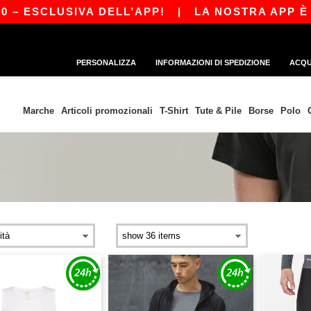
 ESCLUSIVA DELL’APP!
|
LA NOSTRA APP È APP
PERSONALIZZA
INFORMAZIONI DI SPEDIZIONE
ACQU
Marche
Articoli promozionali
T-Shirt
Tute & Pile
Borse
Polo