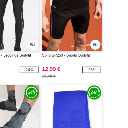
W1
W1
 - Leggings Bodyfit
Spiro SP250 - Shorts Bodyfit
12,99 €
-24%
-26%
17,60 €