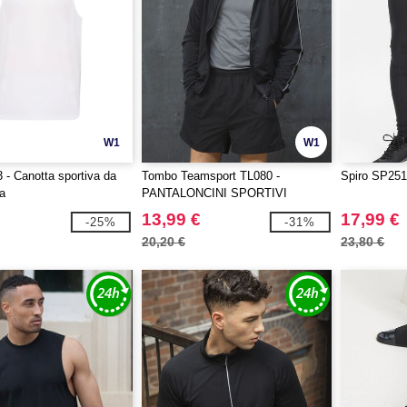
W1
W1
- Canotta sportiva da
Tombo Teamsport TL080 -
Spiro SP251
a
PANTALONCINI SPORTIVI
13,99 €
17,99 €
-25%
-31%
20,20 €
23,80 €