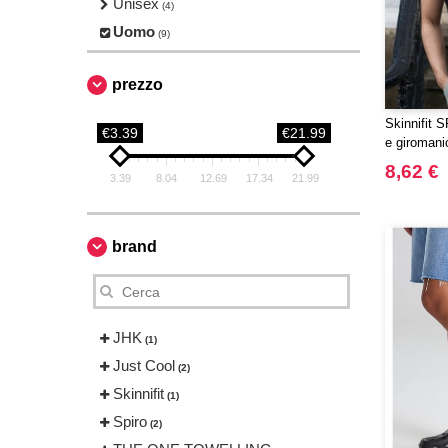
Unisex
(4)
Uomo
(9)
prezzo
Skinnifit S
€3.39
€21.99
e giromani
8,62 €
3.39
8.04
12.69
17.34
21.99
brand
JHK
(1)
Just Cool
(2)
Skinnifit
(1)
Spiro
(2)