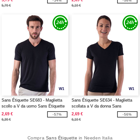
-34%
-56%
5,70 €
6,10 €
W1
W1
Sans Étiquette SE683 - Maglietta
Sans Étiquette SE634 - Maglietta
scollo a V da uomo Sans Étiquette
scollata a V da donna Sans
Étiquette
2,69 €
2,69 €
-57%
-56%
6,30 €
6,10 €
Compra
Sans Étiquette
in Needen Italia