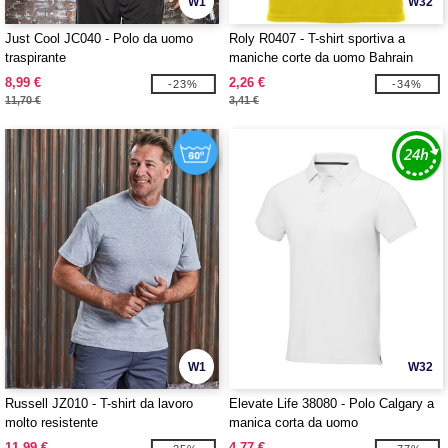
W1
W32
Just Cool JC040 - Polo da uomo
Roly R0407 - T-shirt sportiva a
traspirante
maniche corte da uomo Bahrain
8,99 €
2,26 €
-23%
-34%
11,70 €
3,41 €
W1
W32
Russell JZ010 - T-shirt da lavoro
Elevate Life 38080 - Polo Calgary a
molto resistente
manica corta da uomo
11,99 €
4,77 €