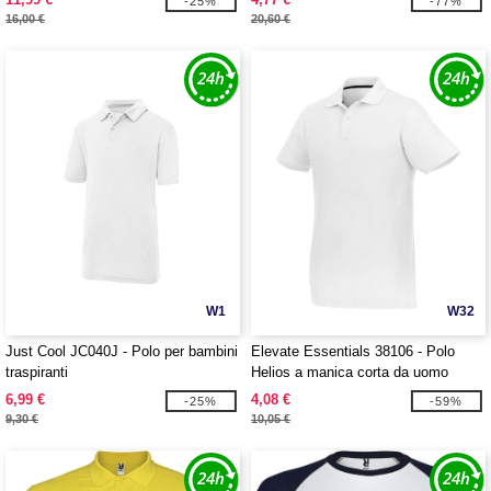
-25%
-77%
16,00 €
20,60 €
W1
W32
Just Cool JC040J - Polo per bambini
Elevate Essentials 38106 - Polo
traspiranti
Helios a manica corta da uomo
6,99 €
4,08 €
-25%
-59%
9,30 €
10,05 €