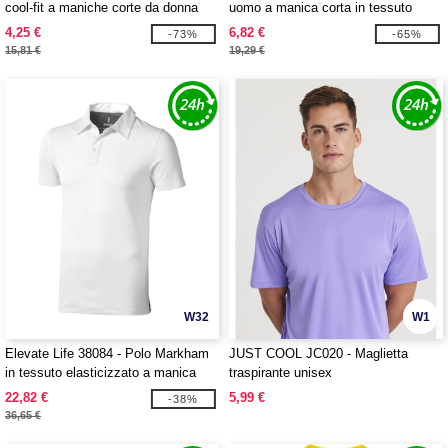
cool-fit a maniche corte da donna
uomo a manica corta in tessuto
Deimos
organico riciclato certificato GOTS
4,25 €
6,82 €
-73%
-65%
15,81 €
19,29 €
W32
W1
Elevate Life 38084 - Polo Markham
JUST COOL JC020 - Maglietta
in tessuto elasticizzato a manica
traspirante unisex
corta da uomo
22,82 €
5,99 €
-38%
36,65 €