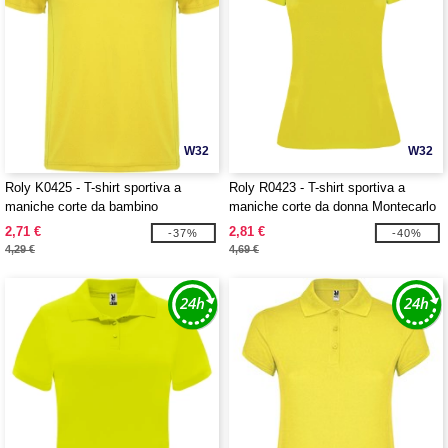
W32
W32
Roly K0425 - T-shirt sportiva a
Roly R0423 - T-shirt sportiva a
maniche corte da bambino
maniche corte da donna Montecarlo
Montecarlo
2,71 €
2,81 €
-37%
-40%
4,29 €
4,69 €