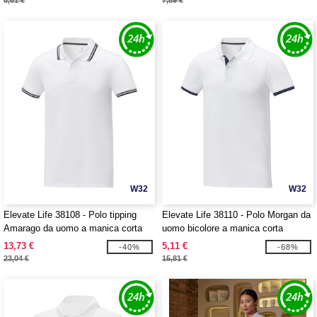
8,61 €
7,89 €
W32
W32
Elevate Life 38108 - Polo tipping
Elevate Life 38110 - Polo Morgan da
Amarago da uomo a manica corta
uomo bicolore a manica corta
13,73 €
5,11 €
-40%
-68%
23,04 €
15,81 €