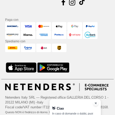
Paga con
Spediamo con
Netenders Italy SRL — Registered office GALLERIA DEL CORSO 1 -
20122 MILANO (MI) -Italy
Fiscal code/VAT number IT11510210963 — REA number MI-2608168.
👋
Ciao
Questo NON è l'indirizzo di ritorno. Per i resi, vedere qui
In caso di domande o dubbi, puoi