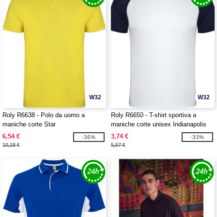
W32
W32
Roly R6638 - Polo da uomo a
Roly R6650 - T-shirt sportiva a
maniche corte Star
maniche corte unisex Indianapolis
6,54 €
3,74 €
-36%
-33%
10,18 €
5,57 €