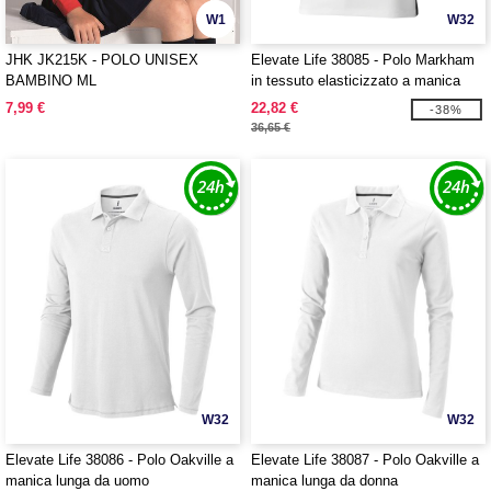
W1
W32
JHK JK215K - POLO UNISEX
Elevate Life 38085 - Polo Markham
BAMBINO ML
in tessuto elasticizzato a manica
corta da donna
7,99 €
22,82 €
-38%
36,65 €
W32
W32
Elevate Life 38086 - Polo Oakville a
Elevate Life 38087 - Polo Oakville a
manica lunga da uomo
manica lunga da donna