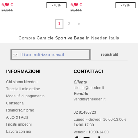
5,96 €
5,96 €
-78%
-79%
27,14 €
28,44 €
1
2
»
Compra
Camicie Sportive Base
in Needen Italia
registrati!
INFORMAZIONI
CONTATTACI
Chi siamo Needen
Cliente
cliente@needen.it
Traccia il mio ordine
Vendite
Modalità di pagamento
vendite@needen.it
Consegna
Rimborso/ritorno
02 81480723
Aiuto & FAQs
Lunedì - Giovedì: 10:00-13:00 e
I nostri impegni
14:00-17:30
Lavora con noi
Venerdì: 10:00-14:00