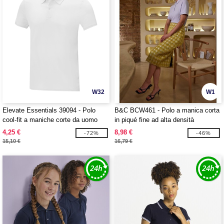
W32
W1
Elevate Essentials 39094 - Polo
B&C BCW461 - Polo a manica corta
cool-fit a maniche corte da uomo
in piqué fine ad alta densità
Deimos
4,25 €
8,98 €
-72%
-46%
15,10 €
16,79 €