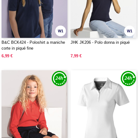
W1
W1
B&C BCK424 - Poloshirt a maniche
JHK JK206 - Polo donna in piqué
corte in piqué fine
6,99 €
7,99 €