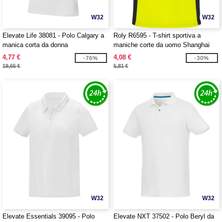
W32
W32
Elevate Life 38081 - Polo Calgary a
Roly R6595 - T-shirt sportiva a
manica corta da donna
maniche corte da uomo Shanghai
4,77 €
4,08 €
-76%
-30%
19,65 €
5,81 €
W32
W32
Elevate Essentials 39095 - Polo
Elevate NXT 37502 - Polo Beryl da