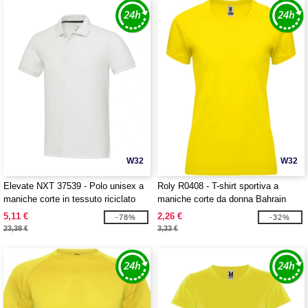
W32
W32
Elevate NXT 37539 - Polo unisex a
Roly R0408 - T-shirt sportiva a
maniche corte in tessuto riciclato
maniche corte da donna Bahrain
Emerald Aware™
5,11 €
2,26 €
-78%
-32%
23,38 €
3,33 €