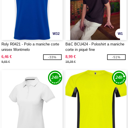
W32
W1
Roly R0421 - Polo a maniche corte
B&C BCU424 - Poloshirt a maniche
unisex Montmelo
corte in piqué fine
6,46 €
8,99 €
-33%
-51%
9,65 €
18,38 €