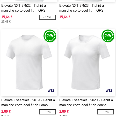
Elevate NXT 37522 - T-shirt a
Elevate NXT 37523 - T-shirt a
maniche corte cool fit in GRS
maniche corte cool fit in GRS
riciclato da uomo Borax
riciclato da donna Borax
15,64 €
15,64 €
-43%
27,41 €
W32
W32
Elevate Essentials 39019 - T-shirt a
Elevate Essentials 39020 - T-shirt a
maniche corte cool fit da uomo
maniche corte cool fit da donna
Kratos
Kratos
2,89 €
2,89 €
-66%
-63%