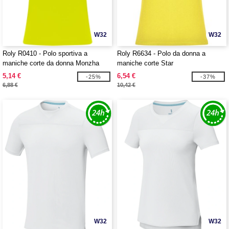
W32
W32
Roly R0410 - Polo sportiva a
Roly R6634 - Polo da donna a
maniche corte da donna Monzha
maniche corte Star
5,14 €
6,54 €
-25%
-37%
6,88 €
10,42 €
W32
W32