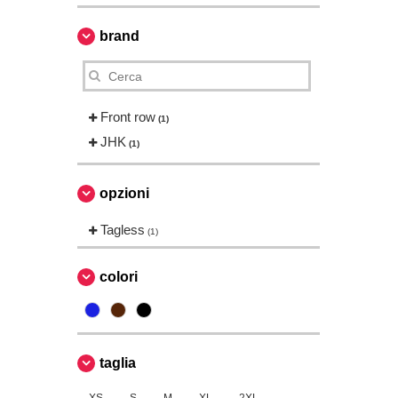
brand
Front row
(1)
JHK
(1)
opzioni
Tagless
(1)
colori
taglia