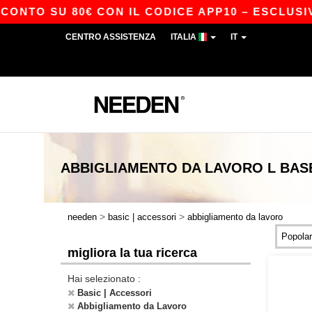
ONTO SU 80€ CON IL CODICE APP10 – ESCLUSIVA
CENTRO ASSISTENZA
ITALIA
IT
ABBIGLIAMENTO DA LAVORO L
BAS
>
>
needen
basic | accessori
abbigliamento da lavoro
migliora la tua ricerca
Hai selezionato :
Basic | Accessori
Abbigliamento da Lavoro