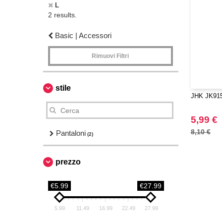
L
2 results.
Basic | Accessori
Rimuovi Filtri
stile
JHK JK915
5,99 €
8,10 €
Pantaloni
(2)
prezzo
€5.99
€27.99
5.99
11.49
16.99
22.49
27.99