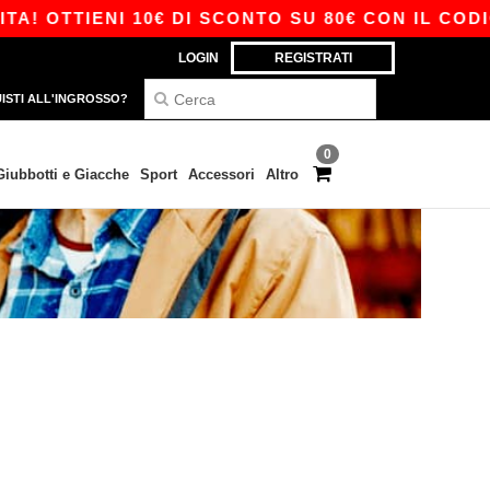
 OTTIENI 10€ DI SCONTO SU 80€ CON IL CODICE
LOGIN
REGISTRATI
ISTI ALL'INGROSSO?
0
Giubbotti e Giacche
Sport
Accessori
Altro