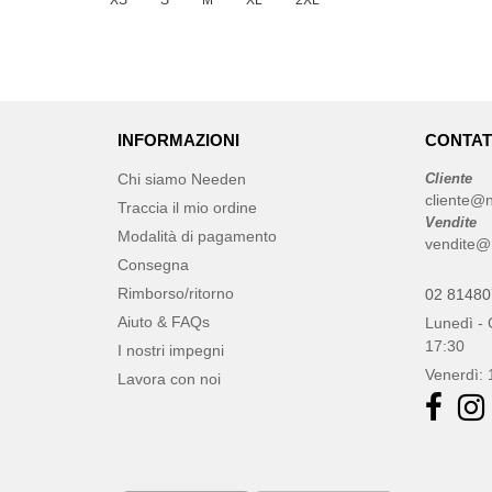
XS
S
M
XL
2XL
INFORMAZIONI
CONTAT
Chi siamo Needen
Cliente
cliente@n
Traccia il mio ordine
Vendite
Modalità di pagamento
vendite@
Consegna
Rimborso/ritorno
02 8148
Aiuto & FAQs
Lunedì - 
17:30
I nostri impegni
Venerdì: 
Lavora con noi