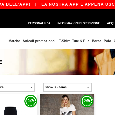
 DELL’APP!
|
LA NOSTRA APP È APPENA USCITA!
PERSONALIZZA
INFORMAZIONI DI SPEDIZIONE
ACQU
Marche
Articoli promozionali
T-Shirt
Tute & Pile
Borse
Polo
E