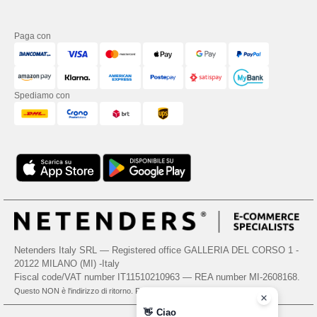
Paga con
Spediamo con
Netenders Italy SRL — Registered office GALLERIA DEL CORSO 1 -
20122 MILANO (MI) -Italy
Fiscal code/VAT number IT11510210963 — REA number MI-2608168.
Questo NON è l'indirizzo di ritorno. Per i resi, vedere qui
👋
Ciao