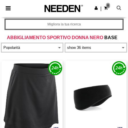
×
App Needen
0
Scarica app
|
Prezzi migliori sull'app!
Migliora la tua ricerca
ABBIGLIAMENTO SPORTIVO DONNA NERO
BASE