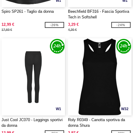
W1
W1
Spiro SP261 - Taglio da donna
Beechfield BF316 - Fascia Sportiva
Tech in Softshell
12,99 €
3,29 €
-26%
-24%
17,60 €
4,30 €
W1
W32
Just Cool JC070 - Leggings sportivi
Roly R0349 - Canotta sportiva da
da donna
donna Shura
13,99 €
2,97 €