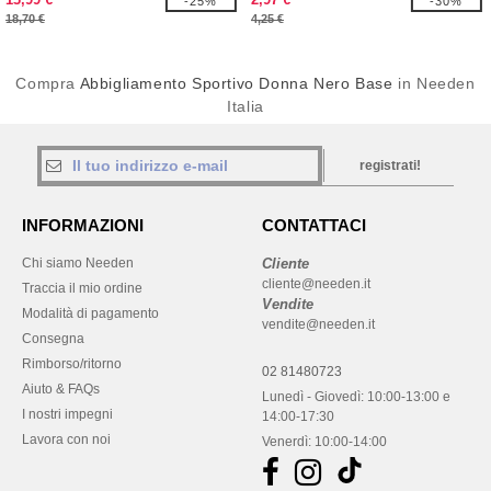
-25%
-30%
18,70 €
4,25 €
Compra
Abbigliamento Sportivo Donna Nero Base
in Needen
Italia
registrati!
INFORMAZIONI
CONTATTACI
Chi siamo Needen
Cliente
cliente@needen.it
Traccia il mio ordine
Vendite
Modalità di pagamento
vendite@needen.it
Consegna
Rimborso/ritorno
02 81480723
Aiuto & FAQs
Lunedì - Giovedì: 10:00-13:00 e
I nostri impegni
14:00-17:30
Lavora con noi
Venerdì: 10:00-14:00