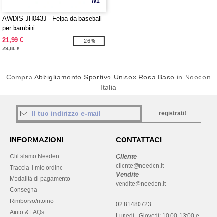
W1
AWDIS JH043J - Felpa da baseball
per bambini
21,99 €
-26%
29,80 €
Compra
Abbigliamento Sportivo Unisex Rosa Base
in Needen
Italia
registrati!
INFORMAZIONI
CONTATTACI
Chi siamo Needen
Cliente
cliente@needen.it
Traccia il mio ordine
Vendite
Modalità di pagamento
vendite@needen.it
Consegna
Rimborso/ritorno
02 81480723
Aiuto & FAQs
Lunedì - Giovedì: 10:00-13:00 e