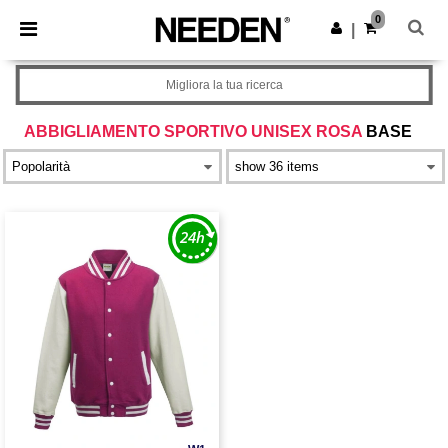
×
App Needen
0
Scarica app
|
Prezzi migliori sull'app!
Migliora la tua ricerca
ABBIGLIAMENTO SPORTIVO UNISEX ROSA
BASE