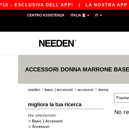
0 – ESCLUSIVA DELL’APP!
|
LA NOSTRA APP È 
CENTRO ASSISTENZA
ITALIA
IT
ACCESSORI DONNA MARRONE
BAS
>
>
>
needen
basic | accessori
accessori
donna
migliora la tua ricerca
No re
Hai selezionato :
Basic | Accessori
Accessori