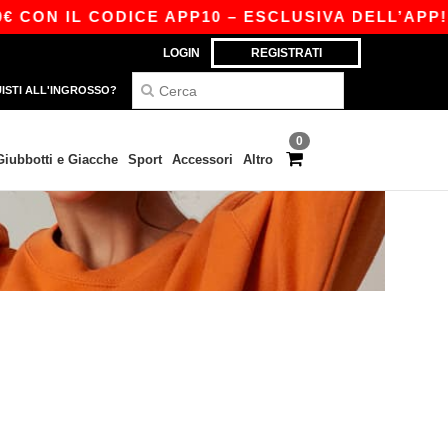
 CON IL CODICE APP10 – ESCLUSIVA DELL’APP!
LOGIN
REGISTRATI
ISTI ALL'INGROSSO?
0
Giubbotti e Giacche
Sport
Accessori
Altro