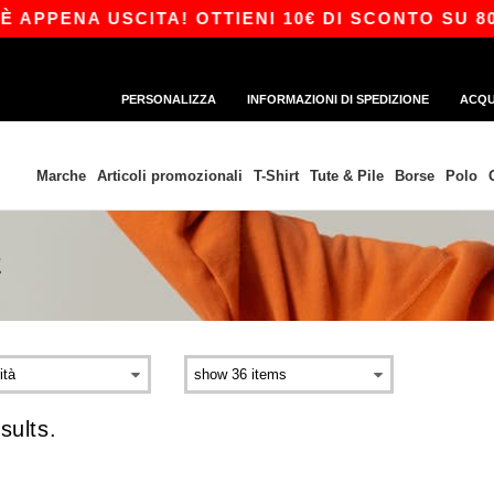
APPENA USCITA! OTTIENI 10€ DI SCONTO SU 80€
PERSONALIZZA
INFORMAZIONI DI SPEDIZIONE
ACQU
Marche
Articoli promozionali
T-Shirt
Tute & Pile
Borse
Polo
E
sults.