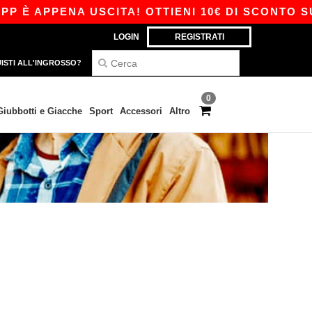
 È APPENA USCITA! OTTIENI 10€ DI SCONTO SU 
LOGIN
REGISTRATI
ISTI ALL'INGROSSO?
0
Giubbotti e Giacche
Sport
Accessori
Altro