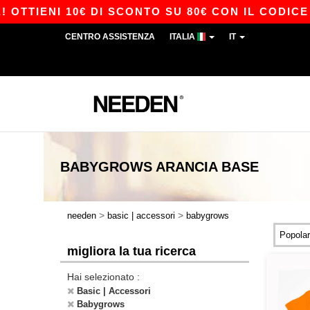
OTTIENI 10€ DI SCONTO SU 80€ CON IL CODICE A
CENTRO ASSISTENZA
ITALIA
IT
BABYGROWS ARANCIA
BASE
>
>
needen
basic | accessori
babygrows
migliora la tua ricerca
Hai selezionato :
Basic | Accessori
Babygrows