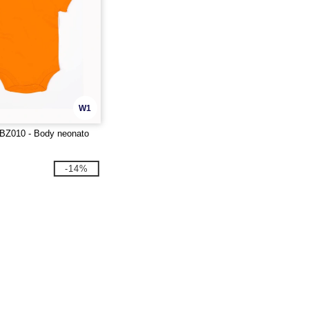
W1
BZ010 - Body neonato
-14%