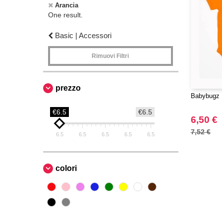
Arancia
One result.
Basic | Accessori
Rimuovi Filtri
prezzo
Babybugz 
€6.5
€6.5
6,50 €
7,52 €
6.5
6.5
6.5
6.5
6.5
colori