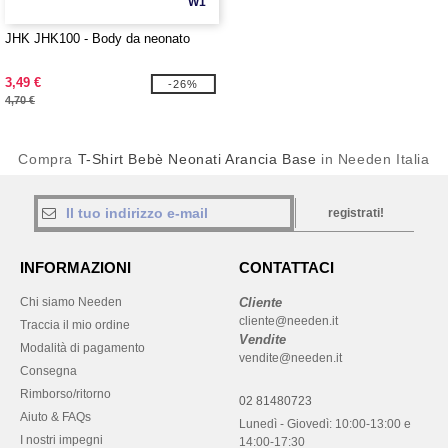
W1
JHK JHK100 - Body da neonato
3,49 €
-26%
4,70 €
Compra
T-Shirt Bebè Neonati Arancia Base
in Needen Italia
registrati!
INFORMAZIONI
CONTATTACI
Chi siamo Needen
Cliente
cliente@needen.it
Traccia il mio ordine
Vendite
Modalità di pagamento
vendite@needen.it
Consegna
Rimborso/ritorno
02 81480723
Aiuto & FAQs
Lunedì - Giovedì: 10:00-13:00 e
I nostri impegni
14:00-17:30