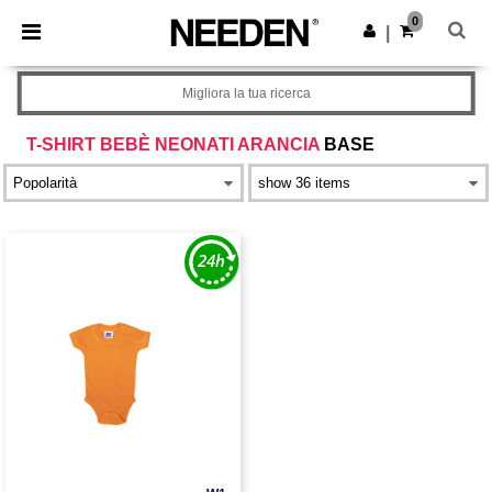
×
App Needen
0
Scarica app
|
Prezzi migliori sull'app!
Migliora la tua ricerca
T-SHIRT BEBÈ NEONATI ARANCIA
BASE