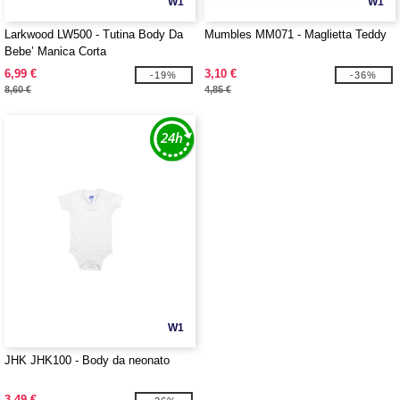
W1
W1
Larkwood LW500 - Tutina Body Da
Mumbles MM071 - Maglietta Teddy
Bebe’ Manica Corta
6,99 €
3,10 €
-19%
-36%
8,60 €
4,85 €
W1
JHK JHK100 - Body da neonato
3,49 €