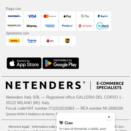
Paga con
Spediamo con
Netenders Italy SRL — Registered office GALLERIA DEL CORSO 1 -
20122 MILANO (MI) -Italy
Fiscal code/VAT number IT11510210963 — REA number MI-2608168.
Questo NON è l'indirizzo di ritorno. Per i resi, vedere qui
👋
Ciao
Menzioni legali
-
Informativa sulla privacy
-
Condizioni Generali Di Accesso E Uso
-
In caso di domande o dubbi, puoi