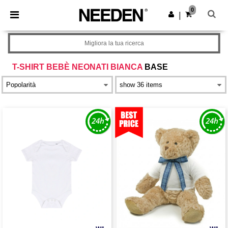
×
App Needen
0
Scarica app
|
Prezzi migliori sull'app!
Migliora la tua ricerca
T-SHIRT BEBÈ NEONATI BIANCA
BASE