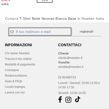
-26%
4,70 €
Compra
T-Shirt Bebè Neonati Bianca Base
in Needen Italia
registrati!
INFORMAZIONI
CONTATTACI
Chi siamo Needen
Cliente
cliente@needen.it
Traccia il mio ordine
Vendite
Modalità di pagamento
vendite@needen.it
Consegna
Rimborso/ritorno
02 81480723
Aiuto & FAQs
Lunedì - Giovedì: 10:00-13:00 e
I nostri impegni
14:00-17:30
Lavora con noi
Venerdì: 10:00-14:00