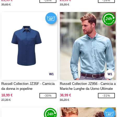
-28%
-28%
30,60 €
33,30 €
W1
W1
Russell Collection JZ35F - Camicia
Russell Collection JZ956 - Camicia a
da donna in popeline
Maniche Lunghe da Uomo Ultimate
Non-Iron
18,99 €
38,99 €
-30%
-31%
27,30 €
56,20 €