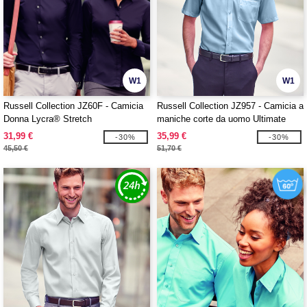
W1
W1
Russell Collection JZ60F - Camicia
Russell Collection JZ957 - Camicia a
Donna Lycra® Stretch
maniche corte da uomo Ultimate
Non-Iron
31,99 €
35,99 €
-30%
-30%
45,50 €
51,70 €