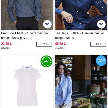
W1
W1
Front row FR605 - Shorts trastinali
Tee Jays TJ4002 - Camicia casual
umani senza pinze
spigata uomo
22,99 €
65,99 €
-32%
-16%
34,00 €
78,20 €