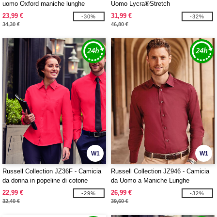
uomo Oxford maniche lunghe
Uomo Lycra®Stretch
23,99 €
31,99 €
-30%
-32%
34,30 €
46,80 €
W1
W1
Russell Collection JZ36F - Camicia
Russell Collection JZ946 - Camicia
da donna in popeline di cotone
da Uomo a Maniche Lunghe
100%.
Aderente
22,99 €
26,99 €
-29%
-32%
32,40 €
39,60 €