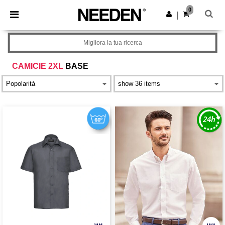
×
App Needen
0
Scarica app
|
Prezzi migliori sull'app!
Migliora la tua ricerca
CAMICIE 2XL
BASE