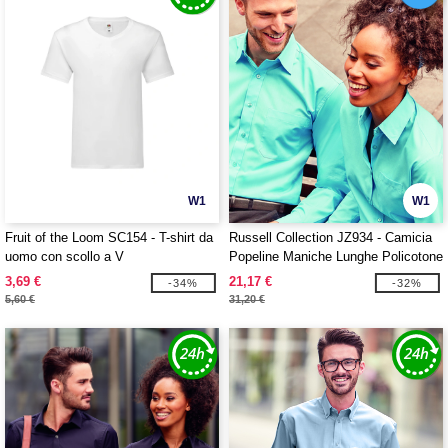
W1
W1
Fruit of the Loom SC154 - T-shirt da
Russell Collection JZ934 - Camicia
uomo con scollo a V
Popeline Maniche Lunghe Policotone
Facile Cura Uomo
3,69 €
21,17 €
-34%
-32%
5,60 €
31,20 €