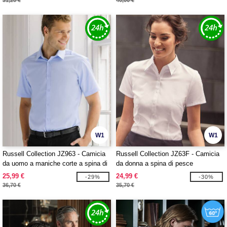
31,20 €
40,00 €
W1
W1
Russell Collection JZ963 - Camicia
Russell Collection JZ63F - Camicia
da uomo a maniche corte a spina di
da donna a spina di pesce
pesce
25,99 €
24,99 €
-29%
-30%
36,70 €
35,70 €