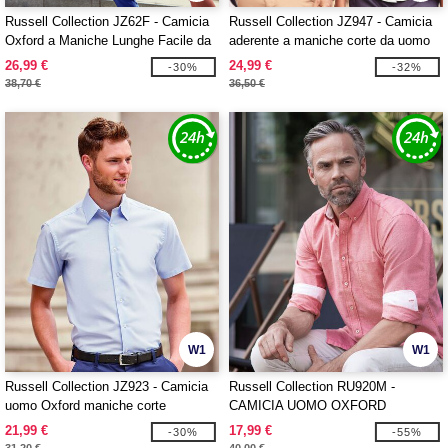
Russell Collection JZ62F - Camicia
Russell Collection JZ947 - Camicia
Oxford a Maniche Lunghe Facile da
aderente a maniche corte da uomo
Curare da Donna
26,99 €
24,99 €
-30%
-32%
38,70 €
36,50 €
W1
W1
Russell Collection JZ923 - Camicia
Russell Collection RU920M -
uomo Oxford maniche corte
CAMICIA UOMO OXFORD
COTONE BIO
21,99 €
17,99 €
-30%
-55%