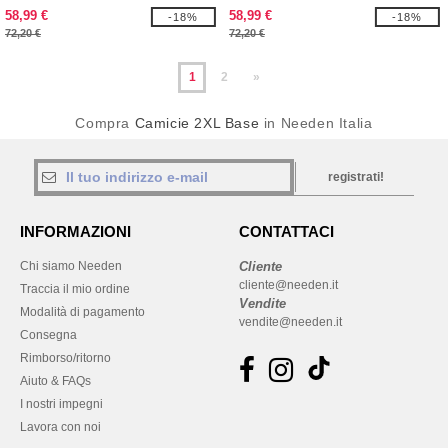
58,99 €
58,99 €
-18%
-18%
72,20 €
72,20 €
1
2
»
Compra
Camicie 2XL Base
in Needen Italia
registrati!
INFORMAZIONI
CONTATTACI
Chi siamo Needen
Cliente
cliente@needen.it
Traccia il mio ordine
Vendite
Modalità di pagamento
vendite@needen.it
Consegna
Rimborso/ritorno
Aiuto & FAQs
I nostri impegni
Lavora con noi