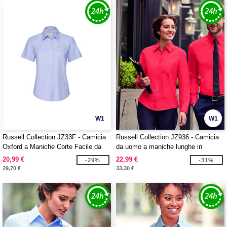
W1
W1
Russell Collection JZ33F - Camicia
Russell Collection JZ936 - Camicia
Oxford a Maniche Corte Facile da
da uomo a maniche lunghe in
Curare da Donna
popeline di puro cotone facile da
20,99 €
22,99 €
-29%
-31%
curare
29,70 €
33,30 €