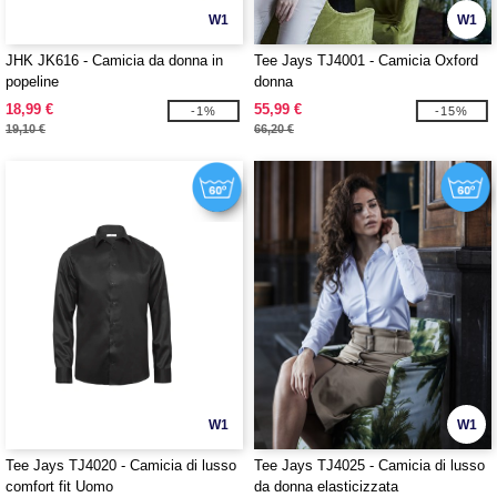
W1
W1
JHK JK616 - Camicia da donna in
Tee Jays TJ4001 - Camicia Oxford
popeline
donna
18,99 €
55,99 €
-1%
-15%
19,10 €
66,20 €
W1
W1
Tee Jays TJ4020 - Camicia di lusso
Tee Jays TJ4025 - Camicia di lusso
comfort fit Uomo
da donna elasticizzata