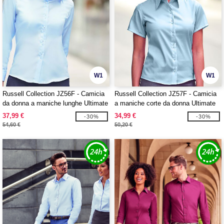
W1
W1
Russell Collection JZ56F - Camicia
Russell Collection JZ57F - Camicia
da donna a maniche lunghe Ultimate
a maniche corte da donna Ultimate
Non-Iron
Non-Iron
37,99 €
34,99 €
-30%
-30%
54,60 €
50,20 €