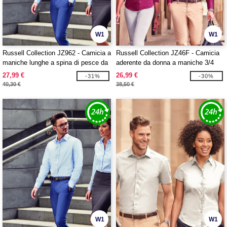
W1
W1
Russell Collection JZ962 - Camicia a
Russell Collection JZ46F - Camicia
maniche lunghe a spina di pesce da
aderente da donna a maniche 3/4
uomo
27,99 €
26,99 €
-31%
-30%
40,30 €
38,50 €
W1
W1