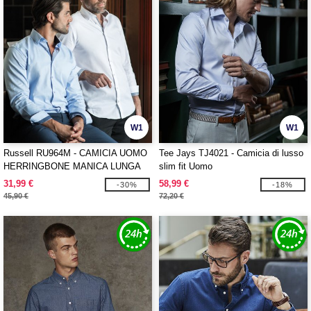
W1
W1
Russell RU964M - CAMICIA UOMO
Tee Jays TJ4021 - Camicia di lusso
HERRINGBONE MANICA LUNGA
slim fit Uomo
31,99 €
58,99 €
-30%
-18%
45,90 €
72,20 €