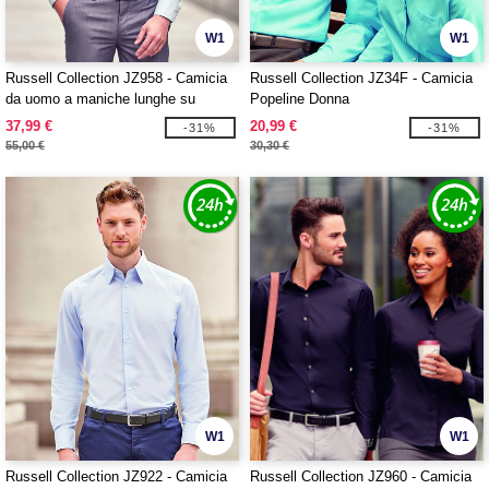
W1
W1
Russell Collection JZ958 - Camicia
Russell Collection JZ34F - Camicia
da uomo a maniche lunghe su
Popeline Donna
misura Ultimate Non Iron
37,99 €
20,99 €
-31%
-31%
55,00 €
30,30 €
W1
W1
Russell Collection JZ922 - Camicia
Russell Collection JZ960 - Camicia