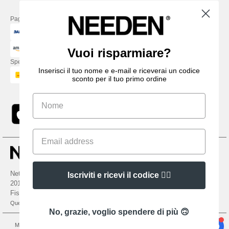
Paga con
Vuoi risparmiare?
Spediamo con
Inserisci il tuo nome e e-mail e riceverai un codice
sconto per il tuo primo ordine
Netenders Italy SRL — Registered office GALLERIA DEL CORSO 1 -
Iscriviti e ricevi il codice 👍🏼
20122 MILANO (MI) -Italy
Fiscal code/VAT number IT11510210963 — REA number MI-2608168.
Questo NON è l'indirizzo di ritorno. Per i resi, vedere qui
No, grazie, voglio spendere di più 🙃
Menzioni legali
-
Informativa sulla privacy
-
Condizioni Generali Di Accesso E Uso
-