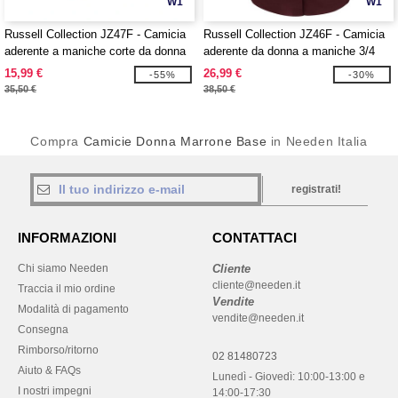
W1
W1
Russell Collection JZ47F - Camicia
Russell Collection JZ46F - Camicia
aderente a maniche corte da donna
aderente da donna a maniche 3/4
15,99 €
26,99 €
-55%
-30%
35,50 €
38,50 €
Compra
Camicie Donna Marrone Base
in Needen Italia
registrati!
INFORMAZIONI
CONTATTACI
Chi siamo Needen
Cliente
cliente@needen.it
Traccia il mio ordine
Vendite
Modalità di pagamento
vendite@needen.it
Consegna
Rimborso/ritorno
02 81480723
Aiuto & FAQs
Lunedì - Giovedì: 10:00-13:00 e
I nostri impegni
14:00-17:30