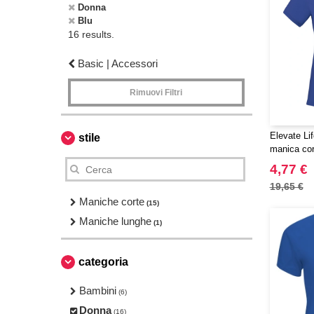
Donna
Blu
16 results.
Basic | Accessori
Rimuovi Filtri
Elevate Li
stile
manica cor
4,77 €
19,65 €
Maniche corte
(15)
Maniche lunghe
(1)
categoria
Bambini
(6)
Donna
(16)