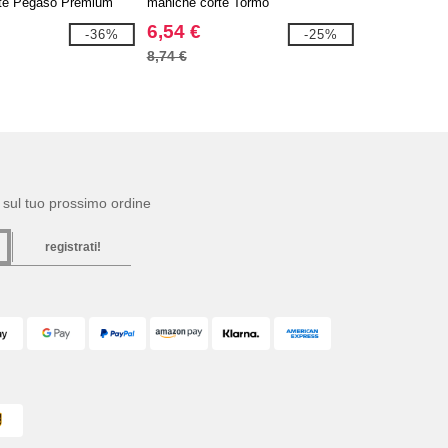
rte Pegaso Premium
maniche corte Tormo
6,54 €
-36%
-25%
8,74 €
to sul tuo prossimo ordine
registrati!