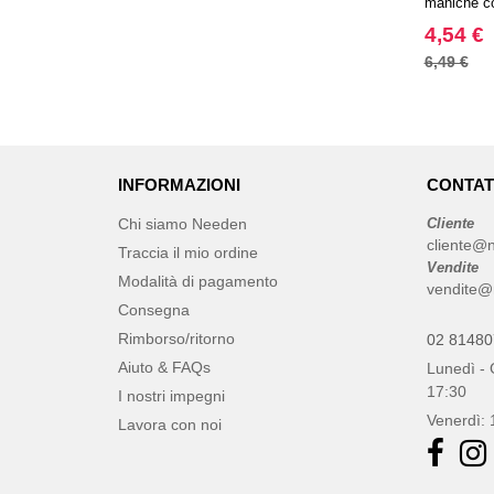
maniche c
4,54 €
6,49 €
INFORMAZIONI
CONTAT
Chi siamo Needen
Cliente
cliente@n
Traccia il mio ordine
Vendite
Modalità di pagamento
vendite@
Consegna
Rimborso/ritorno
02 8148
Aiuto & FAQs
Lunedì - 
17:30
I nostri impegni
Venerdì: 
Lavora con noi