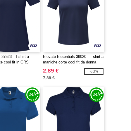
W32
W32
37523 - T-shirt a
Elevate Essentials 39020 - T-shirt a
e cool fit in GRS
maniche corte cool fit da donna
 donna Borax
Kratos
2,89 €
-63%
7,89 €