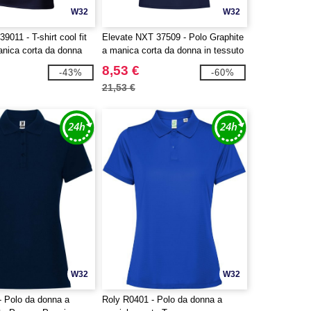
W32
W32
39011 - T-shirt cool fit
Elevate NXT 37509 - Polo Graphite
anica corta da donna
a manica corta da donna in tessuto
organico certificato GOTS
8,53 €
-43%
-60%
21,53 €
W32
W32
- Polo da donna a
Roly R0401 - Polo da donna a