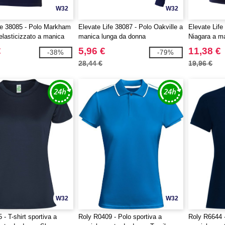
W32
W32
fe 38085 - Polo Markham
Elevate Life 38087 - Polo Oakville a
Elevate Life 
 elasticizzato a manica
manica lunga da donna
Niagara a m
onna
€
5,96 €
11,38 €
-38%
-79%
28,44 €
19,96 €
W32
W32
- T-shirt sportiva a
Roly R0409 - Polo sportiva a
Roly R6644 