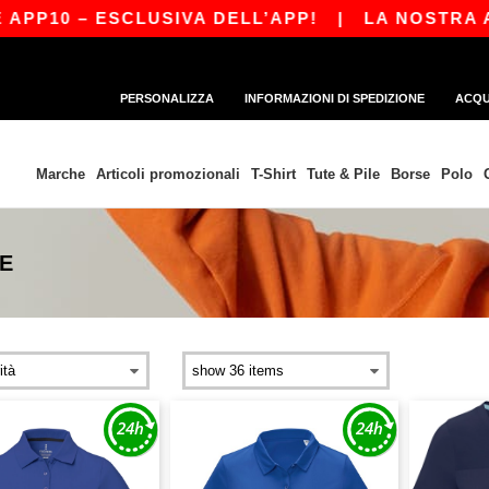
P10 – ESCLUSIVA DELL’APP!
|
LA NOSTRA APP 
PERSONALIZZA
INFORMAZIONI DI SPEDIZIONE
ACQU
Marche
Articoli promozionali
T-Shirt
Tute & Pile
Borse
Polo
E