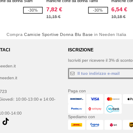
orte da donna Slam
maniche corte da donna Tamil
maniche co
7,82 €
6,54 €
-30%
-30%
11,15 €
10,18 €
Compra
Camicie Sportive Donna Blu Base
in Needen Italia
TACI
ISCRIZIONE
Iscriviti per ricevere il 3% di scon
eeden.it
needen.it
Paga con
0723
Giovedì: 10:00-13:00 e 14:00-
10:00-14:00
Spediamo con