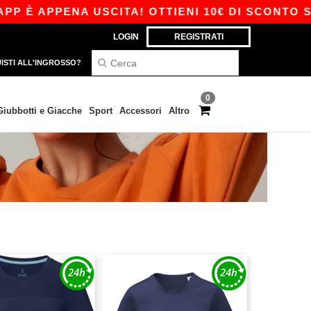
È APPENA USCITA! OTTIENI 10€ DI SCONTO SU 80
LOGIN
REGISTRATI
ISTI ALL'INGROSSO?
0
Giubbotti e Giacche
Sport
Accessori
Altro