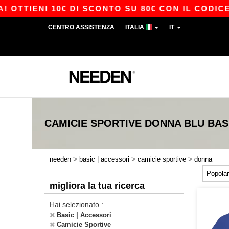
TIENI 10€ DI SCONTO SU 80€ CON IL CODICE AP
CENTRO ASSISTENZA
ITALIA
IT
CAMICIE SPORTIVE DONNA BLU
BAS
>
>
>
needen
basic | accessori
camicie sportive
donna
migliora la tua ricerca
Hai selezionato :
Basic | Accessori
Camicie Sportive