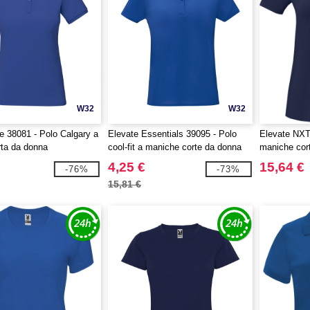
W32
W32
fe 38081 - Polo Calgary a
Elevate Essentials 39095 - Polo
Elevate NXT 
ta da donna
cool-fit a maniche corte da donna
maniche cort
Deimos
riciclato da
4,25 €
15,64 €
-76%
-73%
15,81 €