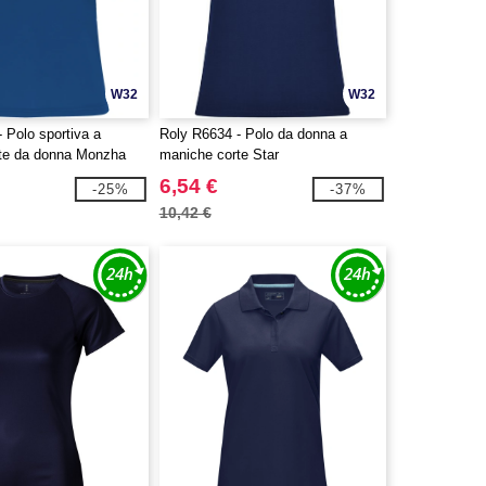
W32
W32
 Polo sportiva a
Roly R6634 - Polo da donna a
te da donna Monzha
maniche corte Star
6,54 €
-25%
-37%
10,42 €