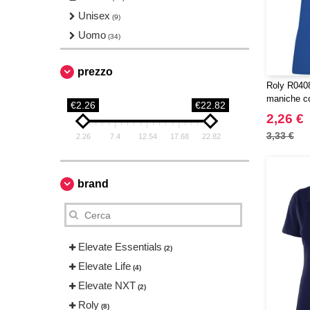
Unisex
(9)
Uomo
(34)
prezzo
Roly R0408 
maniche co
€2.26
€22.82
2,26 €
3,33 €
2.26
7.4
12.54
17.68
22.82
brand
Elevate Essentials
(2)
Elevate Life
(4)
Elevate NXT
(2)
Roly
(8)