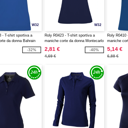
W32
W32
- T-shirt sportiva a
Roly R0423 - T-shirt sportiva a
Roly R0410 -
rte da donna Bahrain
maniche corte da donna Montecarlo
maniche cor
2,81 €
5,14 €
-32%
-40%
4,69 €
6,88 €