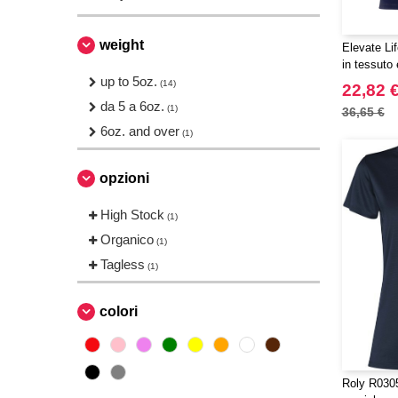
weight
Elevate Li
in tessuto
up to 5oz.
corta da d
(14)
22,82 
da 5 a 6oz.
(1)
36,65 €
6oz. and over
(1)
opzioni
High Stock
(1)
Organico
(1)
Tagless
(1)
colori
Roly R0305 