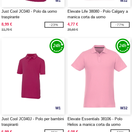
W1
W32
Just Cool JC040 - Polo da uomo
Elevate Life 38080 - Polo Calgary a
traspirante
manica corta da uomo
8,99 €
4,77 €
-23%
-77%
11,70 €
20,60 €
W1
W32
Just Cool JC040J - Polo per bambini
Elevate Essentials 38106 - Polo
traspiranti
Helios a manica corta da uomo
6,99 €
4,08 €