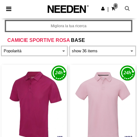
×
App Needen
0
Scarica app
|
Prezzi migliori sull'app!
Migliora la tua ricerca
CAMICIE SPORTIVE ROSA
BASE