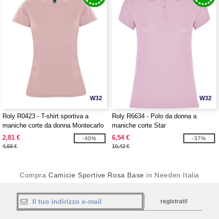
W32
W32
Roly R0423 - T-shirt sportiva a
Roly R6634 - Polo da donna a
maniche corte da donna Montecarlo
maniche corte Star
2,81 €
6,54 €
-40%
-37%
4,69 €
10,42 €
Compra
Camicie Sportive Rosa Base
in Needen Italia
registrati!