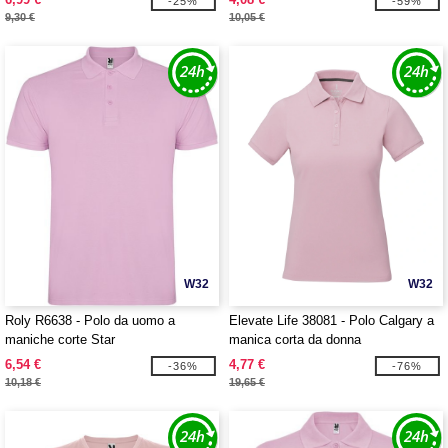
-25%
-59%
9,30 €
10,05 €
W32
W32
Roly R6638 - Polo da uomo a
Elevate Life 38081 - Polo Calgary a
maniche corte Star
manica corta da donna
6,54 €
4,77 €
-36%
-76%
10,18 €
19,65 €