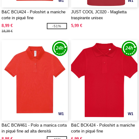
W1
W1
B&C BCU424 - Poloshirt a maniche
JUST COOL JC020 - Maglietta
corte in piqué fine
traspirante unisex
8,99 €
5,99 €
-51%
18,38 €
W1
W1
B&C BCW461 - Polo a manica corta
B&C BCK424 - Poloshirt a maniche
in piqué fine ad alta densità
corte in piqué fine
8,98 €
6,99 €