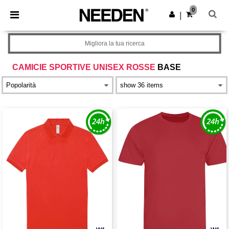
×
App Needen
0
Scarica app
|
Prezzi migliori sull'app!
Migliora la tua ricerca
CAMICIE SPORTIVE UNISEX ROSSE
BASE