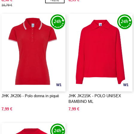
-46%
16,79 €
W1
W1
JHK JK206 - Polo donna in piqué
JHK JK215K - POLO UNISEX
BAMBINO ML
7,99 €
7,99 €