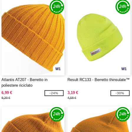
W1
W1
Atlantis AT207 - Berretto in
Result RC133 - Berretto thinsulate™
poliestere riciclato
6,99 €
3,19 €
-24%
-30%
9,20 €
4,58 €