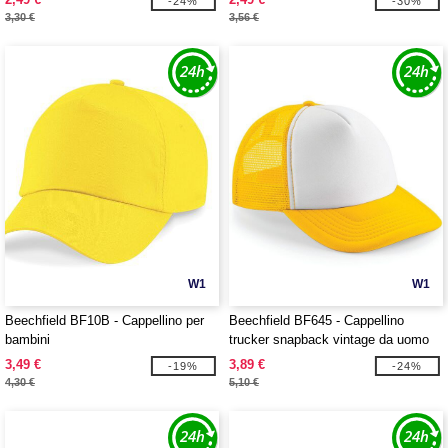
-24%
-30%
3,30 €
3,56 €
W1
W1
Beechfield BF10B - Cappellino per
Beechfield BF645 - Cappellino
bambini
trucker snapback vintage da uomo
3,49 €
3,89 €
-19%
-24%
4,30 €
5,10 €