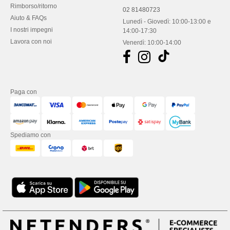
Rimborso/ritorno
02 81480723
Aiuto & FAQs
Lunedì - Giovedì: 10:00-13:00 e
I nostri impegni
14:00-17:30
Lavora con noi
Venerdì: 10:00-14:00
Paga con
Spediamo con