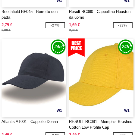
W1
W1
Beechfield BF045 - Berretto con
Result RC080 - Cappellino Houston
patta
da uomo
2,79 €
1,69 €
-27%
-27%
3,80 €
2,30 €
W1
W1
Atlantis AT001 - Cappello Donna
RESULT RC081 - Memphis Brushed
Cotton Low Profile Cap
2,49 €
2,49 €