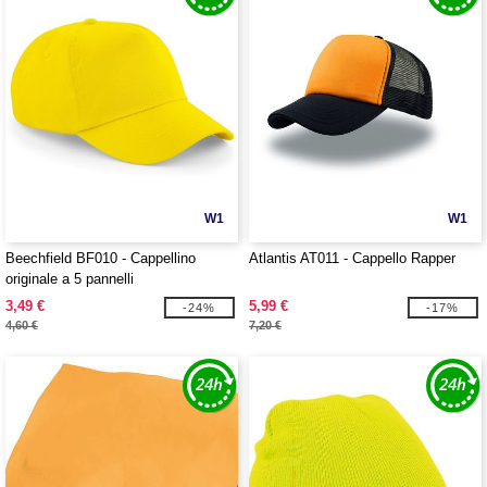
W1
W1
Beechfield BF010 - Cappellino
Atlantis AT011 - Cappello Rapper
originale a 5 pannelli
3,49 €
5,99 €
-24%
-17%
4,60 €
7,20 €