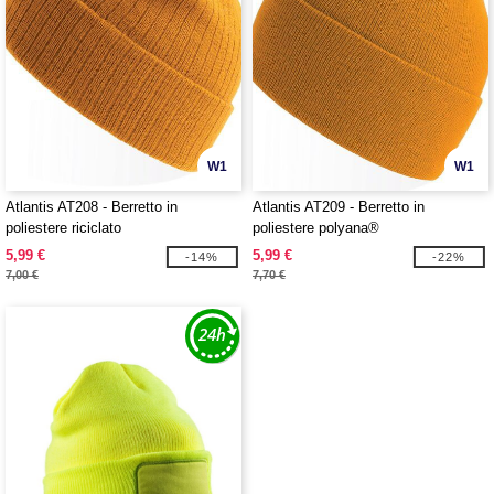
W1
W1
Atlantis AT208 - Berretto in
Atlantis AT209 - Berretto in
poliestere riciclato
poliestere polyana®
5,99 €
5,99 €
-14%
-22%
7,00 €
7,70 €