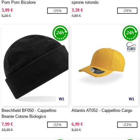
Pom Pom Bicolore
sprone rotondo
3,89 €
3,39 €
-25%
-29%
5,20 €
4,80 €
W1
W1
Beechfield BF050 - Cappellino
Atlantis AT052 - Cappellino Cargo
Beanie Cotone Biologico
7,99 €
6,99 €
-22%
-23%
10,30 €
9,10 €