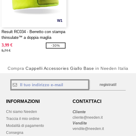
W1
Result RC034 - Berretto con stampa
thinsulate™ a doppia maglia
3,99 €
-30%
5,74 €
Compra
Cappelli Accessories Giallo Base
in Needen Italia
registrati!
INFORMAZIONI
CONTATTACI
Chi siamo Needen
Cliente
cliente@needen.it
Traccia il mio ordine
Vendite
Modalità di pagamento
vendite@needen.it
Consegna