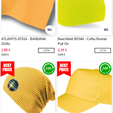
W1
W1
ATLANTIS AT014 - BANDANA
Beechfield BF044 - Cuffia Bonnet
GOAL
Pull On
1,89 €
2,19 €
-24%
-27%
2,50 €
3,00 €