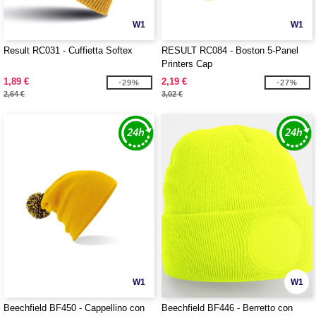
W1
W1
Result RC031 - Cuffietta Softex
RESULT RC084 - Boston 5-Panel
Printers Cap
1,89 €
2,19 €
-29%
-27%
2,64 €
3,02 €
W1
W1
Beechfield BF450 - Cappellino con
Beechfield BF446 - Berretto con