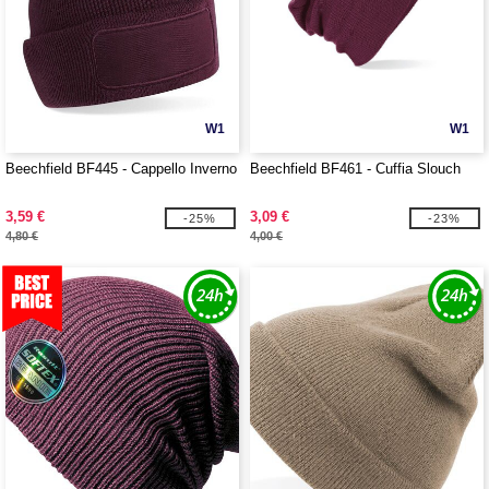
W1
W1
Beechfield BF445 - Cappello Inverno
Beechfield BF461 - Cuffia Slouch
3,59 €
3,09 €
-25%
-23%
4,80 €
4,00 €