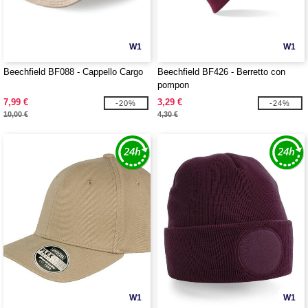
W1
W1
Beechfield BF088 - Cappello Cargo
Beechfield BF426 - Berretto con
pompon
7,99 €
3,29 €
-20%
-24%
10,00 €
4,30 €
W1
W1