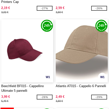
Printers Cap
2,19 €
2,59 €
-27%
-26%
3,02 €
3,50 €
W1
W1
Beechfield BF015 - Cappellino
Atlantis AT015 - Cappello 6 Pannelli
Ultimate 5 pannelli
3,99 €
2,49 €
-26%
-29%
5,40 €
3,50 €