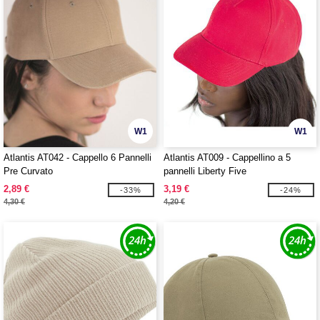
W1
W1
Atlantis AT042 - Cappello 6 Pannelli
Atlantis AT009 - Cappellino a 5
Pre Curvato
pannelli Liberty Five
2,89 €
3,19 €
-33%
-24%
4,30 €
4,20 €