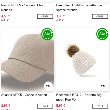
Result RC085 - Cappello Flex
Beechfield BF446 - Berretto con
Kansas
sprone rotondo
4,59 €
3,39 €
-30%
-29%
6,54 €
4,80 €
W1
W1
Atlantis AT005 - Cappello Action
Beechfield BF412 - Berretto Big
mesh Pop Pom.
8,99 €
5,99 €
-14%
-21%