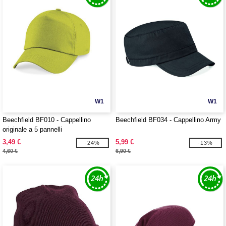
W1
W1
Beechfield BF010 - Cappellino
Beechfield BF034 - Cappellino Army
originale a 5 pannelli
3,49 €
5,99 €
-24%
-13%
4,60 €
6,90 €