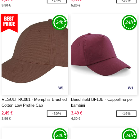
-24%
-25%
3,30 €
5,20 €
W1
W1
RESULT RC081 - Memphis Brushed
Beechfield BF10B - Cappellino per
Cotton Low Profile Cap
bambini
2,49 €
3,49 €
-30%
-19%
3,56 €
4,30 €