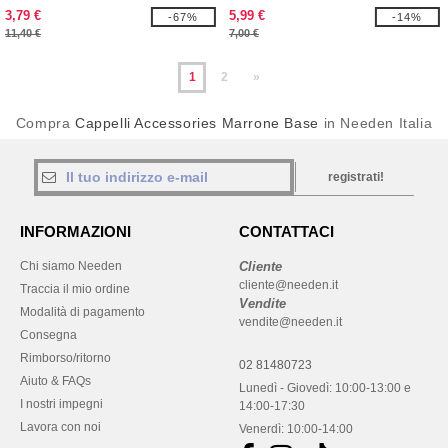
3,79 €
5,99 €
-67%
-14%
11,40 €
7,00 €
1
2
»
Compra
Cappelli Accessories Marrone Base
in Needen Italia
registrati!
INFORMAZIONI
CONTATTACI
Chi siamo Needen
Cliente
cliente@needen.it
Traccia il mio ordine
Vendite
Modalità di pagamento
vendite@needen.it
Consegna
Rimborso/ritorno
02 81480723
Aiuto & FAQs
Lunedì - Giovedì: 10:00-13:00 e
I nostri impegni
14:00-17:30
Lavora con noi
Venerdì: 10:00-14:00