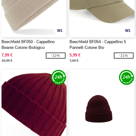
W1
W1
Beechfield BF050 - Cappellino
Beechfield BF054 - Cappellino 5
Beanie Cotone Biologico
Pannelli Cotone Bio
7,99 €
5,99 €
-22%
-21%
10,30 €
7,60 €