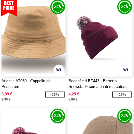
W1
W1
Atlantis AT039 - Cappello da
Beechfield BF443 - Berretto
Pescatore
Snowstar® con area di marcatura
6,99 €
4,29 €
-25%
-26%
9,30 €
5,80 €