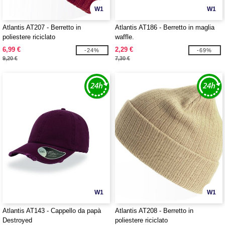
W1
W1
Atlantis AT207 - Berretto in
Atlantis AT186 - Berretto in maglia
poliestere riciclato
waffle.
6,99 €
2,29 €
-24%
-69%
9,20 €
7,30 €
W1
W1
Atlantis AT143 - Cappello da papà
Atlantis AT208 - Berretto in
Destroyed
poliestere riciclato