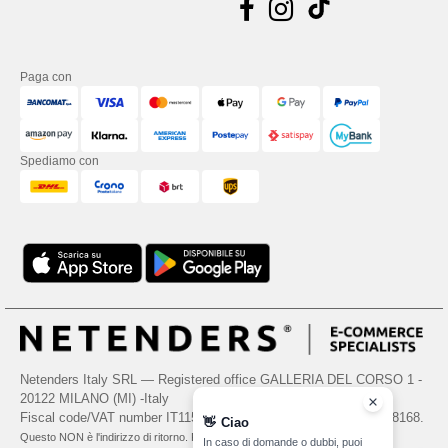
Paga con
Spediamo con
Netenders Italy SRL — Registered office GALLERIA DEL CORSO 1 -
20122 MILANO (MI) -Italy
Fiscal code/VAT number IT11510210963 — REA number MI-2608168.
👋
Ciao
Questo NON è l'indirizzo di ritorno. Per i resi, vedere qui
In caso di domande o dubbi, puoi