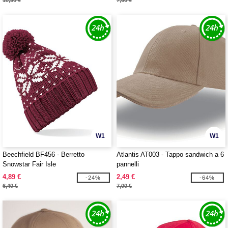
10,50 €
7,60 €
W1
W1
Beechfield BF456 - Berretto
Atlantis AT003 - Tappo sandwich a 6
Snowstar Fair Isle
pannelli
4,89 €
2,49 €
-24%
-64%
6,40 €
7,00 €