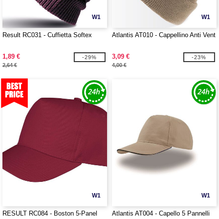
W1
W1
Result RC031 - Cuffietta Softex
Atlantis AT010 - Cappellino Anti Vent
1,89 €
3,09 €
-29%
-23%
2,64 €
4,00 €
W1
W1
RESULT RC084 - Boston 5-Panel
Atlantis AT004 - Capello 5 Pannelli