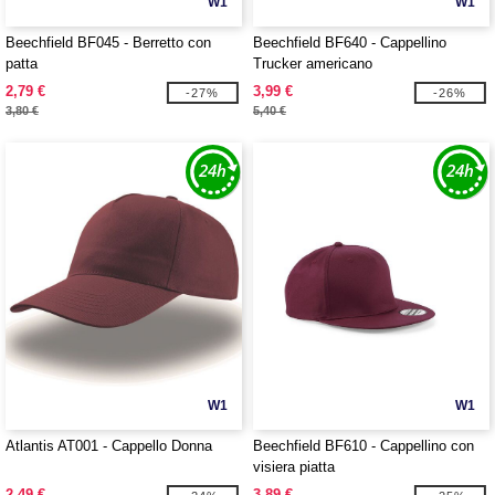
W1
W1
Beechfield BF045 - Berretto con
Beechfield BF640 - Cappellino
patta
Trucker americano
2,79 €
3,99 €
-27%
-26%
3,80 €
5,40 €
W1
W1
Atlantis AT001 - Cappello Donna
Beechfield BF610 - Cappellino con
visiera piatta
2,49 €
3,89 €