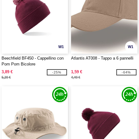
W1
W1
Beechfield BF450 - Cappellino con
Atlantis AT008 - Tappo a 6 pannelli
Pom Pom Bicolore
3,89 €
1,59 €
-25%
-64%
5,20 €
4,40 €