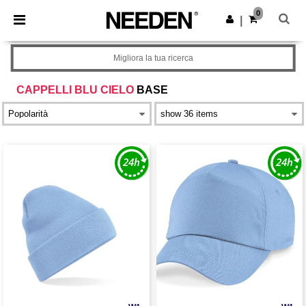
×
App Needen
0
Scarica app
|
Prezzi migliori sull'app!
Migliora la tua ricerca
CAPPELLI BLU CIELO
BASE