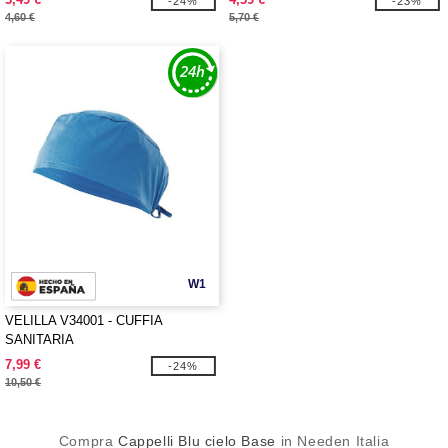
-24%
-23%
4,60 €
5,70 €
W1
VELILLA V34001 - CUFFIA
SANITARIA
7,99 €
-24%
10,50 €
Compra
Cappelli Blu cielo Base
in Needen Italia