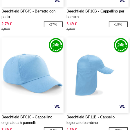
W1
W1
Beechfield BF045 - Berretto con
Beechfield BF10B - Cappellino per
patta
bambini
2,79 €
3,49 €
-27%
-19%
3,80 €
4,30 €
W1
W1
Beechfield BF010 - Cappellino
Beechfield BF11B - Cappello
originale a 5 pannelli
legionario bambino
3,49 €
4,39 €