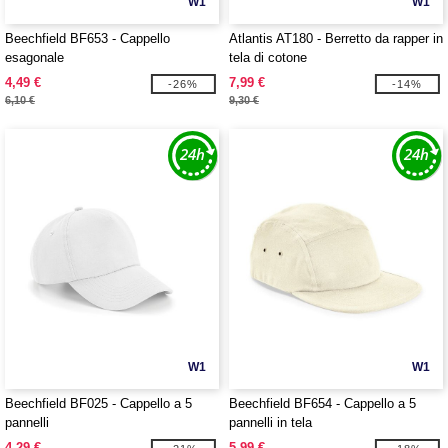
W1
W1
Beechfield BF653 - Cappello
Atlantis AT180 - Berretto da rapper in
esagonale
tela di cotone
4,49 €
7,99 €
-26%
-14%
6,10 €
9,30 €
W1
W1
Beechfield BF025 - Cappello a 5
Beechfield BF654 - Cappello a 5
pannelli
pannelli in tela
4,29 €
5,99 €