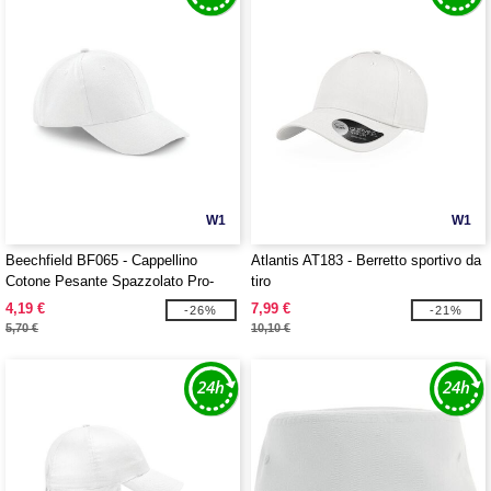
W1
W1
Beechfield BF065 - Cappellino
Atlantis AT183 - Berretto sportivo da
Cotone Pesante Spazzolato Pro-
tiro
Style
4,19 €
7,99 €
-26%
-21%
5,70 €
10,10 €