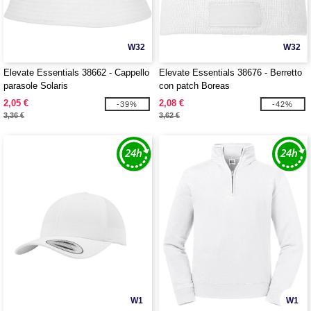
W32
W32
Elevate Essentials 38662 - Cappello
Elevate Essentials 38676 - Berretto
parasole Solaris
con patch Boreas
2,05 €
2,08 €
-39%
-42%
3,36 €
3,62 €
W1
W1