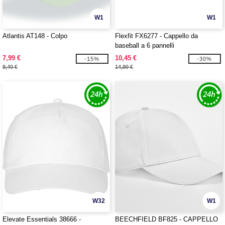
W1
W1
Atlantis AT148 - Colpo
Flexfit FX6277 - Cappello da
baseball a 6 pannelli
7,99 €
10,45 €
-15%
-30%
9,40 €
14,90 €
W32
W1
Elevate Essentials 38666 -
BEECHFIELD BF825 - CAPPELLO