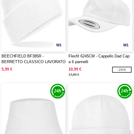
W1
W1
BEECHFIELD BF385R -
Flexfit 6245CM - Cappello Dad Cap
BERRETTO CLASSICO LAVORATO
a 6 pannelli
A MAGLIA CON RISVOLTO
5,99 €
10,99 €
-26%
PROFONDO
14,90 €