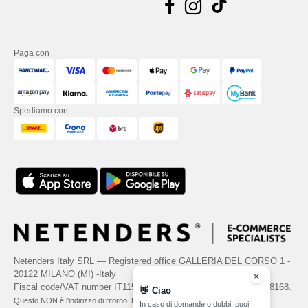
Paga con
Spediamo con
Netenders Italy SRL — Registered office GALLERIA DEL CORSO 1 -
20122 MILANO (MI) -Italy
Fiscal code/VAT number IT11510210963 — REA number MI-2608168.
👋
Ciao
Questo NON è l'indirizzo di ritorno. Per i resi, vedere qui
In caso di domande o dubbi, puoi