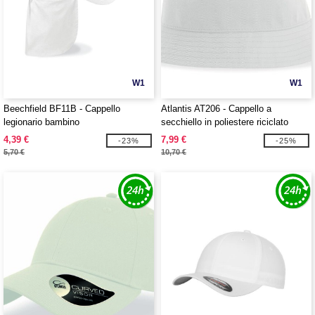
W1
W1
Beechfield BF11B - Cappello
Atlantis AT206 - Cappello a
legionario bambino
secchiello in poliestere riciclato
4,39 €
7,99 €
-23%
-25%
5,70 €
10,70 €