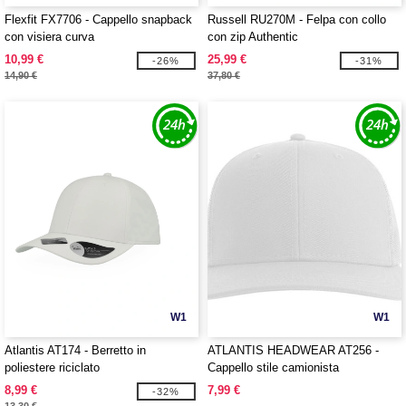
Flexfit FX7706 - Cappello snapback
Russell RU270M - Felpa con collo
con visiera curva
con zip Authentic
10,99 €
25,99 €
-26%
-31%
14,90 €
37,80 €
W1
W1
Atlantis AT174 - Berretto in
ATLANTIS HEADWEAR AT256 -
poliestere riciclato
Cappello stile camionista
8,99 €
7,99 €
-32%