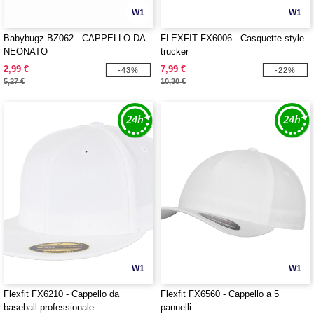
W1
W1
Babybugz BZ062 - CAPPELLO DA
FLEXFIT FX6006 - Casquette style
NEONATO
trucker
2,99 €
7,99 €
-43%
-22%
5,27 €
10,30 €
W1
W1
Flexfit FX6210 - Cappello da
Flexfit FX6560 - Cappello a 5
baseball professionale
pannelli