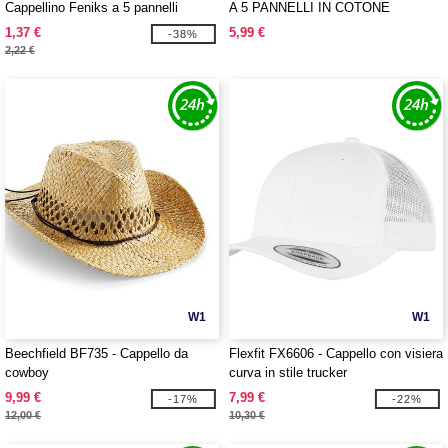
Cappellino Feniks a 5 pannelli
A 5 PANNELLI IN COTONE
ORGANICO EARTHAWARE®
1,37 €
5,99 €
-38%
CLASSIC
2,22 €
W1
W1
Beechfield BF735 - Cappello da
Flexfit FX6606 - Cappello con visiera
cowboy
curva in stile trucker
9,99 €
7,99 €
-17%
-22%
12,00 €
10,30 €