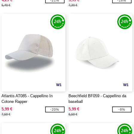
-21%
-18%
5,40 €
7,30 €
W1
W1
Atlantis AT085 - Cappellino In
Beechfield BF059 - Cappellino da
Cotone Rapper
baseball
5,99 €
5,99 €
-20%
-8%
7,50 €
6,50 €