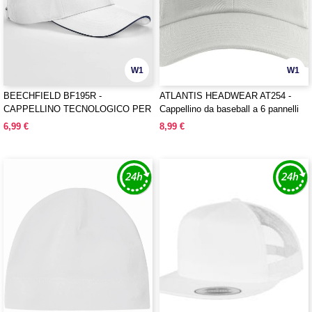
W1
W1
BEECHFIELD BF195R -
ATLANTIS HEADWEAR AT254 -
CAPPELLINO TECNOLOGICO PER
Cappellino da baseball a 6 pannelli
SPORT DI SQUADRA
6,99 €
8,99 €