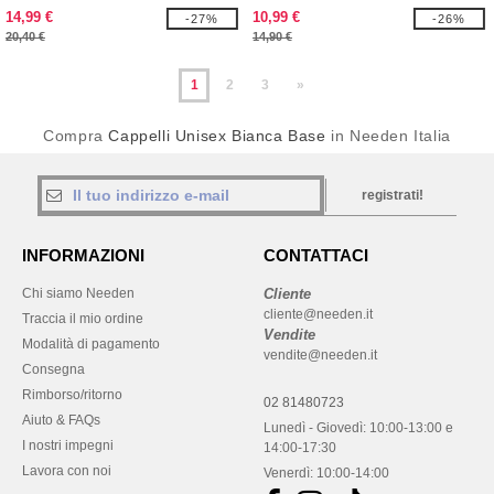
14,99 €
10,99 €
-27%
-26%
20,40 €
14,90 €
1
2
3
»
Compra
Cappelli Unisex Bianca Base
in Needen Italia
registrati!
INFORMAZIONI
CONTATTACI
Chi siamo Needen
Cliente
cliente@needen.it
Traccia il mio ordine
Vendite
Modalità di pagamento
vendite@needen.it
Consegna
Rimborso/ritorno
02 81480723
Aiuto & FAQs
Lunedì - Giovedì: 10:00-13:00 e
I nostri impegni
14:00-17:30
Lavora con noi
Venerdì: 10:00-14:00