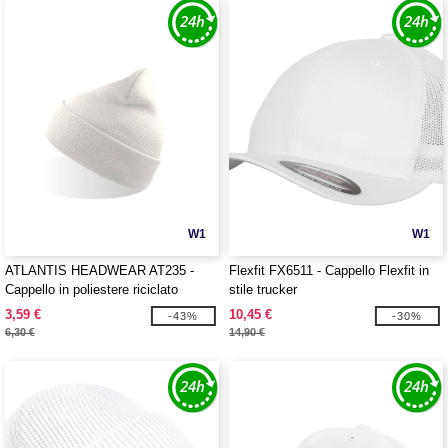
W1
W1
ATLANTIS HEADWEAR AT235 -
Flexfit FX6511 - Cappello Flexfit in
Cappello in poliestere riciclato
stile trucker
3,59 €
10,45 €
-43%
-30%
6,30 €
14,90 €