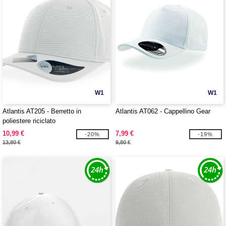
W1
W1
Atlantis AT205 - Berretto in
Atlantis AT062 - Cappellino Gear
poliestere riciclato
10,99 €
7,99 €
-20%
-19%
13,80 €
9,80 €