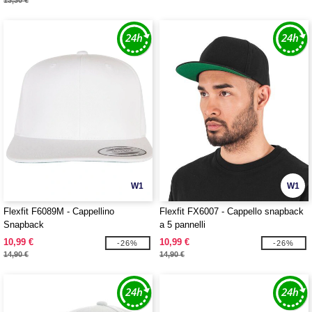
13,30 €
W1
W1
Flexfit F6089M - Cappellino
Flexfit FX6007 - Cappello snapback
Snapback
a 5 pannelli
10,99 €
10,99 €
-26%
-26%
14,90 €
14,90 €