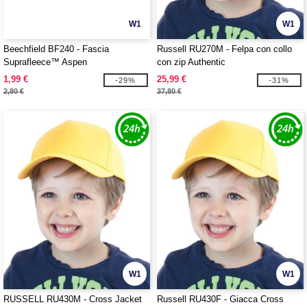
W1
W1
Beechfield BF240 - Fascia
Russell RU270M - Felpa con collo
Suprafleece™ Aspen
con zip Authentic
1,99 €
25,99 €
-29%
-31%
2,80 €
37,80 €
W1
W1
RUSSELL RU430M - Cross Jacket
Russell RU430F - Giacca Cross