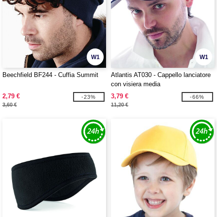
W1
W1
Beechfield BF244 - Cuffia Summit
Atlantis AT030 - Cappello lanciatore
con visiera media
2,79 €
3,79 €
-23%
-66%
3,60 €
11,20 €