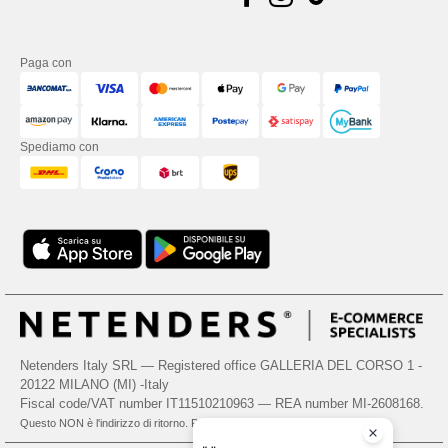
Paga con
Spediamo con
Netenders Italy SRL — Registered office GALLERIA DEL CORSO 1 -
20122 MILANO (MI) -Italy
Fiscal code/VAT number IT11510210963 — REA number MI-2608168.
Questo NON è l'indirizzo di ritorno. Per i resi, vedere qui