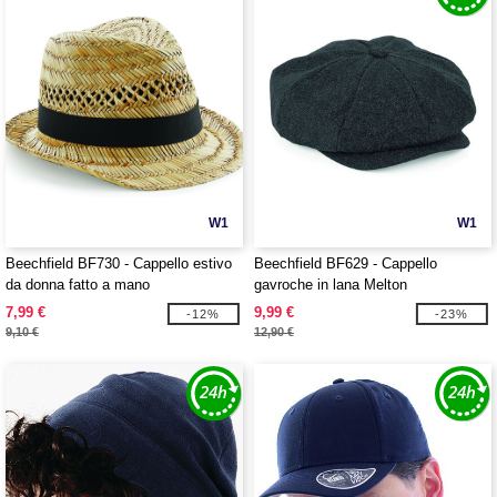
W1
W1
Beechfield BF730 - Cappello estivo
Beechfield BF629 - Cappello
da donna fatto a mano
gavroche in lana Melton
7,99 €
9,99 €
-12%
-23%
9,10 €
12,90 €