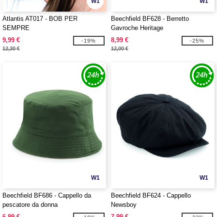
W1
W1
Atlantis AT017 - BOB PER
Beechfield BF628 - Berretto
SEMPRE
Gavroche Heritage
9,99 €
8,99 €
-19%
-25%
12,30 €
12,00 €
W1
W1
Beechfield BF686 - Cappello da
Beechfield BF624 - Cappello
pescatore da donna
Newsboy
6,99 €
7,99 €