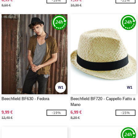
-18%
-22%
8,50 €
10,30 €
W1
W1
Beechfield BF630 - Fedora
Beechfield BF720 - Cappello Fatto a
Mano
9,99 €
6,99 €
-19%
-15%
12,40 €
8,20 €