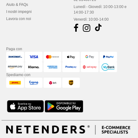
Aiuto & FAQs
Lunedì - Giovedì: 10:00-13:00 e
I nostri impegni
14:00-17:30
Lavora con noi
Venerdì: 10:00-14:00
Paga con
Spediamo con