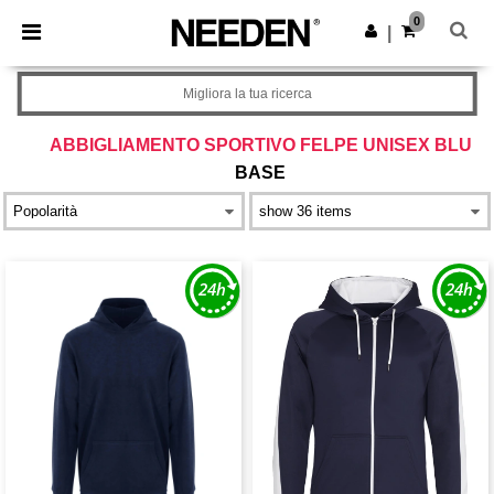
×
App Needen
0
Scarica app
|
Prezzi migliori sull'app!
Migliora la tua ricerca
ABBIGLIAMENTO SPORTIVO FELPE UNISEX BLU
BASE