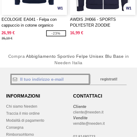
W1
W1
ECOLOGIE EA041 - Felpa con
AWDIS JH066 - SPORTS
cappuccio in cotone organico
POLYESTER ZOODIE
26,99 €
16,99 €
-23%
35,10 €
Compra
Abbigliamento Sportivo Felpe Unisex Blu Base
in
Needen Italia
registrati!
INFORMAZIONI
CONTATTACI
Chi siamo Needen
Cliente
cliente@needen.it
Traccia il mio ordine
Vendite
Modalità di pagamento
vendite@needen.it
Consegna
Rimborso/ritorno
02 81480723