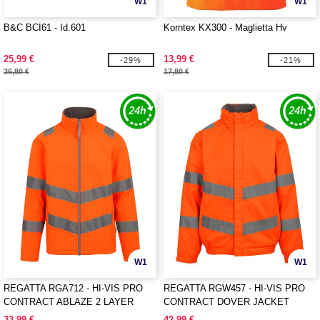
W1
W1
B&C BCI61 - Id.601
Korntex KX300 - Maglietta Hv
25,99 €
13,99 €
-29%
-21%
36,80 €
17,80 €
W1
W1
REGATTA RGA712 - HI-VIS PRO
REGATTA RGW457 - HI-VIS PRO
CONTRACT ABLAZE 2 LAYER
CONTRACT DOVER JACKET
SOFTSHELL JACKET (CLASS 3)
33,99 €
42,99 €