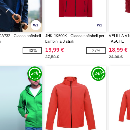
W1
W1
A732 - Giacca softshell
JHK JK500K - Giacca softshell per
VELILLA V1
i
bambini a 3 strati
TASCHE
€
19,99 €
18,99 €
-33%
-27%
27,50 €
24,00 €