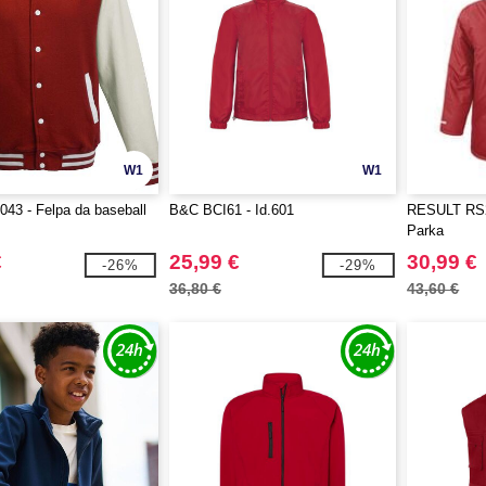
W1
W1
43 - Felpa da baseball
B&C BCI61 - Id.601
RESULT RS2
Parka
€
25,99 €
30,99 €
-26%
-29%
36,80 €
43,60 €