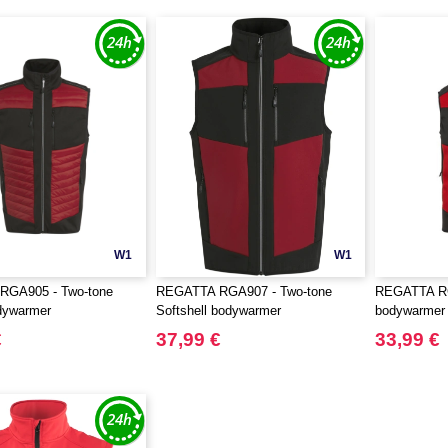
W1
W1
GA905 - Two-tone
REGATTA RGA907 - Two-tone
REGATTA RG
dywarmer
Softshell bodywarmer
bodywarmer
€
37,99 €
33,99 €