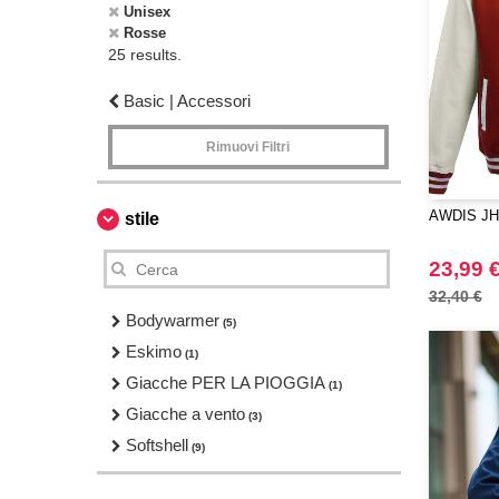
Unisex
Rosse
25 results.
Basic | Accessori
Rimuovi Filtri
AWDIS JH0
stile
23,99 
32,40 €
Bodywarmer
(5)
Eskimo
(1)
Giacche PER LA PIOGGIA
(1)
Giacche a vento
(3)
Softshell
(9)