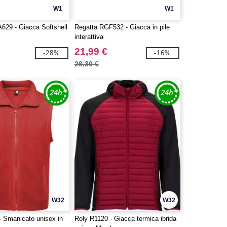
W1
W1
629 - Giacca Softshell
Regatta RGF532 - Giacca in pile
interattiva
21,99 €
-28%
-16%
26,30 €
W32
W32
- Smanicato unisex in
Roly R1120 - Giacca termica ibrida