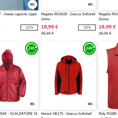
W1
W1
 - Sweat capuche zippé
Regatta RGA628 - Giacca Softshell
Regatta RGA
Uomo
Donna
€
18,99 €
18,99 €
-22%
-28%
26,30 €
26,30 €
W1
W1
S204X - SCALDATORE DI
Herock HK175 - Giacca Softshell
Roly R1099 