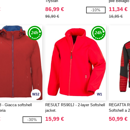
Trystan
pile Bellagio
€
86,99 €
11,34 €
-10%
96,90 €
16,95 €
W32
W1
 - Giacca softshell
RESULT RS901J - 2-layer Softshell
REGATTA RG
eria
jacket.
Softshell a 2
€
15,99 €
50,99 €
-30%