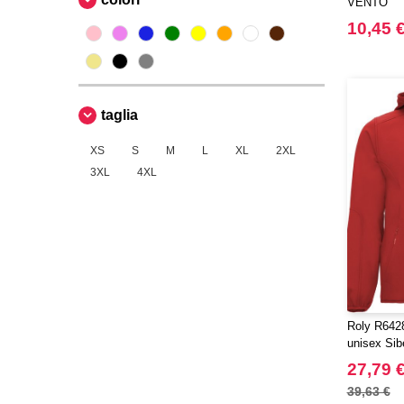
VENTO
10,45 
taglia
XS
S
M
L
XL
2XL
3XL
4XL
Roly R6428
unisex Sib
27,79 
39,63 €