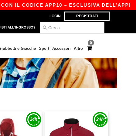
IL CODICE APP10 – ESCLUSIVA DELL’APP!
|
LA 
LOGIN
REGISTRATI
ISTI ALL'INGROSSO?
0
Giubbotti e Giacche
Sport
Accessori
Altro