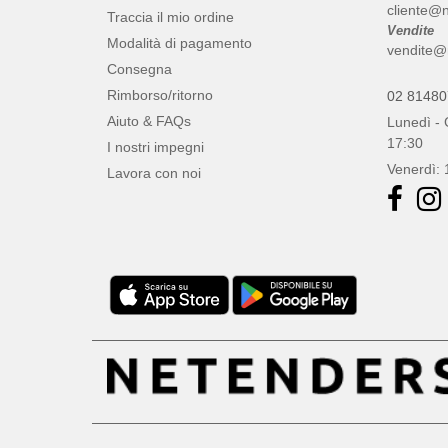
cliente@n
Traccia il mio ordine
Vendite
Modalità di pagamento
vendite@
Consegna
Rimborso/ritorno
02 8148
Aiuto & FAQs
Lunedì - 
17:30
I nostri impegni
Venerdì: 
Lavora con noi