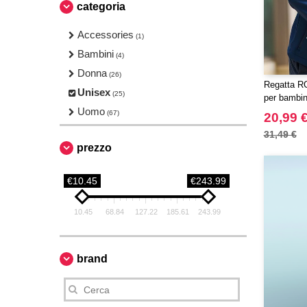
categoria
Accessories
(1)
Bambini
(4)
Donna
(26)
Regatta RG
Unisex
(25)
per bambin
Uomo
(67)
20,99 
31,49 €
prezzo
€10.45
€243.99
10.45
68.84
127.22
185.61
243.99
brand