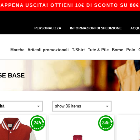
A USCITA! OTTIENI 10€ DI SCONTO SU 80€ CON 
PERSONALIZZA
INFORMAZIONI DI SPEDIZIONE
ACQU
Marche
Articoli promozionali
T-Shirt
Tute & Pile
Borse
Polo
SE
BASE