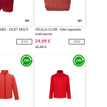
W1
W1
5901 - GILET MULTI-
VELILLA VL108 - Gilet trapuntato
multi-tasche
24,99 €
-21%
-24%
32,90 €