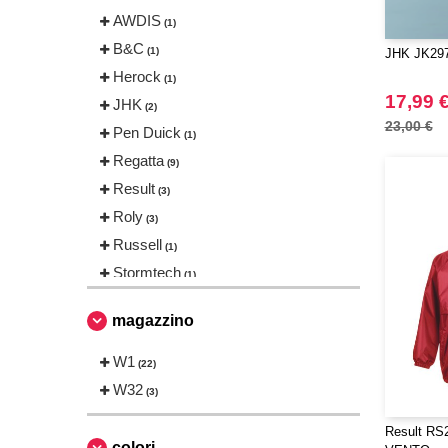
AWDIS
(1)
B&C
(1)
JHK JK297
Herock
(1)
17,99 
JHK
(2)
23,00 €
Pen Duick
(1)
Regatta
(9)
Result
(3)
Roly
(3)
Russell
(1)
Stormtech
(1)
VELILLA
(2)
magazzino
W1
(22)
W32
(3)
Result R
colori