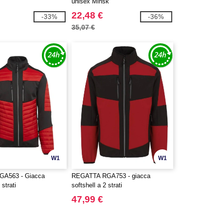
unisex Minsk
22,48 €
-33%
-36%
35,07 €
W1
W1
A563 - Giacca
REGATTA RGA753 - giacca
 strati
softshell a 2 strati
47,99 €