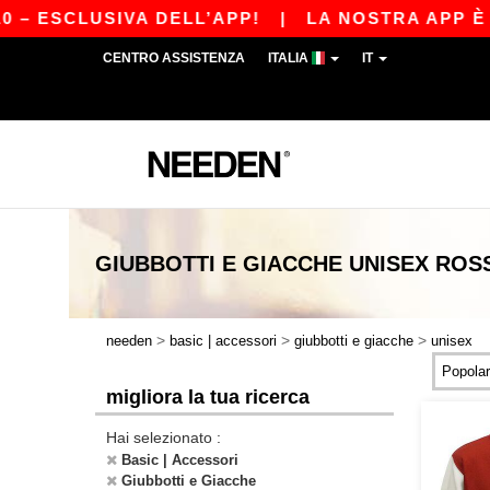
SCLUSIVA DELL’APP!
|
LA NOSTRA APP È APPEN
CENTRO ASSISTENZA
ITALIA
IT
GIUBBOTTI E GIACCHE UNISEX ROS
>
>
>
needen
basic | accessori
giubbotti e giacche
unisex
migliora la tua ricerca
Hai selezionato :
Basic | Accessori
Giubbotti e Giacche