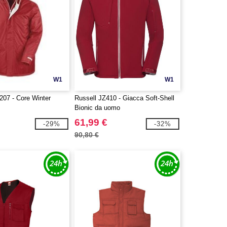
W1
W1
07 - Core Winter
Russell JZ410 - Giacca Soft-Shell
Bionic da uomo
61,99 €
-29%
-32%
90,80 €