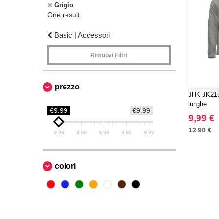
Grigio
One result.
Basic | Accessori
Rimuovi Filtri
prezzo
JHK JK215
lunghe
€9.99
€9.99
9,99 €
12,90 €
9.99
9.99
9.99
9.99
9.99
colori