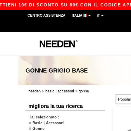
ENI 10€ DI SCONTO SU 80€ CON IL CODICE APP1
CENTRO ASSISTENZA
ITALIA
IT
GONNE GRIGIO
BASE
>
>
needen
basic | accessori
gonne
migliora la tua ricerca
Hai selezionato :
Basic | Accessori
Gonne