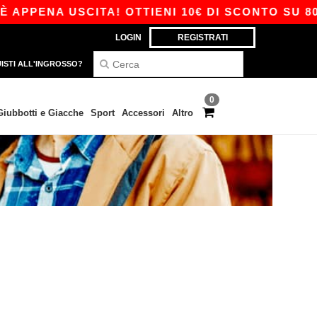
APPENA USCITA! OTTIENI 10€ DI SCONTO SU 80€
LOGIN
REGISTRATI
ISTI ALL'INGROSSO?
0
Giubbotti e Giacche
Sport
Accessori
Altro