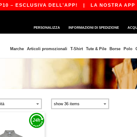
0 – ESCLUSIVA DELL’APP!
|
LA NOSTRA APP È 
PERSONALIZZA
INFORMAZIONI DI SPEDIZIONE
ACQU
Marche
Articoli promozionali
T-Shirt
Tute & Pile
Borse
Polo