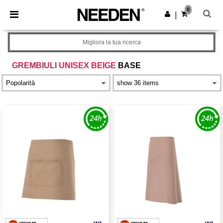
×
App Needen
0
Scarica app
|
Prezzi migliori sull'app!
Migliora la tua ricerca
GREMBIULI UNISEX BEIGE
BASE