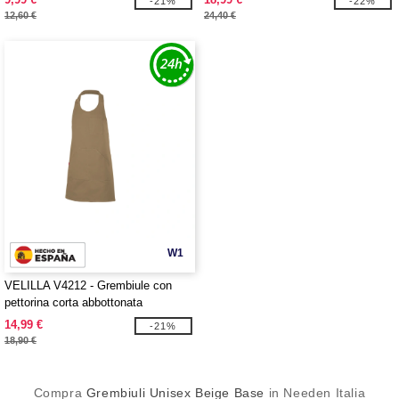
-21%
-22%
12,60 €
24,40 €
W1
VELILLA V4212 - Grembiule con
pettorina corta abbottonata
14,99 €
-21%
18,90 €
Compra
Grembiuli Unisex Beige Base
in Needen Italia