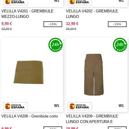
W1
W1
VELILLA V4201 - GREMBIULE
VELILLA V4202 - GREMBIULE
MEZZO-LUNGO
LUNGO
9,99 €
12,99 €
-18%
-19%
12,20 €
16,10 €
W1
W1
VELILLA V4208 - Grembiule corto
VELILLA V4209 - GREMBIULE
LUNGO CON APERTURA E
TASCHE
9,99 €
18,99 €