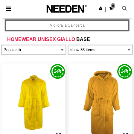
×
App Needen
0
Scarica app
|
Prezzi migliori sull'app!
Migliora la tua ricerca
HOMEWEAR UNISEX GIALLO
BASE