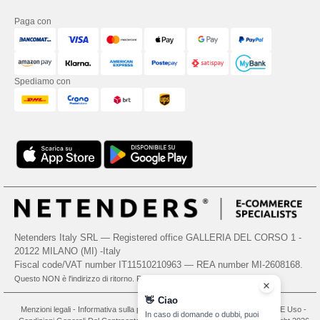
Paga con
Spediamo con
Netenders Italy SRL — Registered office GALLERIA DEL CORSO 1 -
20122 MILANO (MI) -Italy
Fiscal code/VAT number IT11510210963 — REA number MI-2608168.
Questo NON è l'indirizzo di ritorno. Per i resi, vedere qui
👋
Ciao
Menzioni legali
-
Informativa sulla privacy
-
Condizioni Generali Di Accesso E Uso
-
In caso di domande o dubbi, puoi