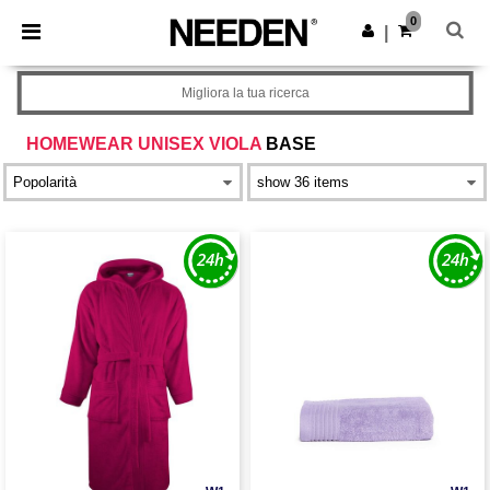
×
App Needen
0
Scarica app
|
Prezzi migliori sull'app!
Migliora la tua ricerca
HOMEWEAR UNISEX VIOLA
BASE