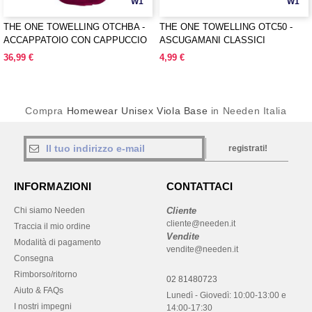
W1
W1
THE ONE TOWELLING OTCHBA -
THE ONE TOWELLING OTC50 -
ACCAPPATOIO CON CAPPUCCIO
ASCUGAMANI CLASSICI
36,99 €
4,99 €
Compra
Homewear Unisex Viola Base
in Needen Italia
registrati!
INFORMAZIONI
CONTATTACI
Chi siamo Needen
Cliente
cliente@needen.it
Traccia il mio ordine
Vendite
Modalità di pagamento
vendite@needen.it
Consegna
Rimborso/ritorno
02 81480723
Aiuto & FAQs
Lunedì - Giovedì: 10:00-13:00 e
I nostri impegni
14:00-17:30