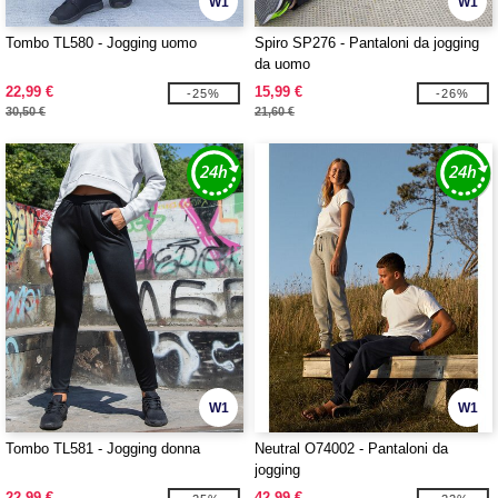
W1
W1
Tombo TL580 - Jogging uomo
Spiro SP276 - Pantaloni da jogging
da uomo
22,99 €
15,99 €
-25%
-26%
30,50 €
21,60 €
W1
W1
Tombo TL581 - Jogging donna
Neutral O74002 - Pantaloni da
jogging
22,99 €
42,99 €