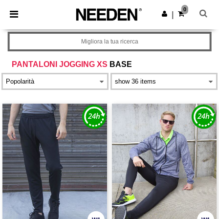
×
App Needen
0
Scarica app
|
Prezzi migliori sull'app!
Migliora la tua ricerca
PANTALONI JOGGING XS
BASE