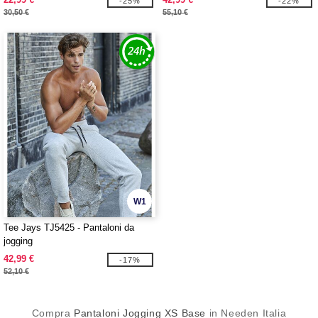
-25%
-22%
30,50 €
55,10 €
W1
Tee Jays TJ5425 - Pantaloni da
jogging
42,99 €
-17%
52,10 €
Compra
Pantaloni Jogging XS Base
in Needen Italia