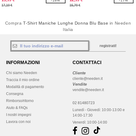
-18%
-17%
17,10 €
15,70 €
Compra
T-Shirt Maniche Lunghe Donna Blu Base
in Needen
Italia
registrati!
INFORMAZIONI
CONTATTACI
Chi siamo Needen
Cliente
cliente@needen.it
Traccia il mio ordine
Vendite
Modalità di pagamento
vendite@needen.it
Consegna
Rimborso/ritorno
02 81480723
Aiuto & FAQs
Lunedì - Giovedì: 10:00-13:00 e
I nostri impegni
14:00-17:30
Lavora con noi
Venerdì: 10:00-14:00