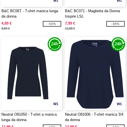
W1
W1
B&C BC06T - T-shirt manica lunga
B&C BC071 - Maglietta da Donna
da donna
Inspire LSL
4,89 €
7,99 €
-50%
-38%
9,80 €
12,88 €
W1
W1
Neutral O81050 - T-shirt a manica
Neutral O81006 - T-shirt manica 3/4
lunga da donna
da donna
13,99 €
12,99 €