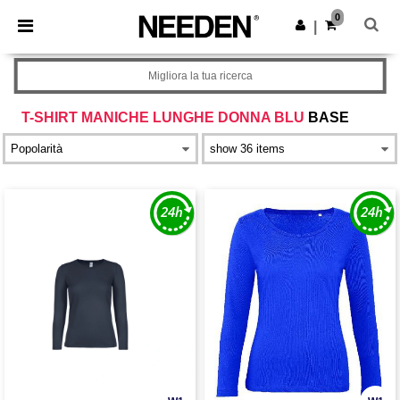
×
App Needen
0
Scarica app
|
Prezzi migliori sull'app!
Migliora la tua ricerca
T-SHIRT MANICHE LUNGHE DONNA BLU
BASE