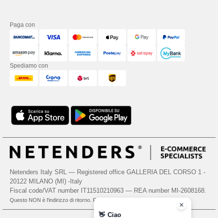
Paga con
Spediamo con
Netenders Italy SRL — Registered office GALLERIA DEL CORSO 1 -
20122 MILANO (MI) -Italy
Fiscal code/VAT number IT11510210963 — REA number MI-2608168.
Questo NON è l'indirizzo di ritorno. Per i resi, vedere qui
👋
Ciao