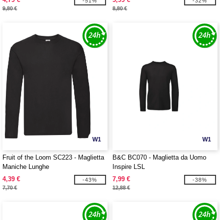
-51%
-32%
9,80 €
8,80 €
W1
W1
Fruit of the Loom SC223 - Maglietta
B&C BC070 - Maglietta da Uomo
Maniche Lunghe
Inspire LSL
4,39 €
7,99 €
-43%
-38%
7,70 €
12,88 €