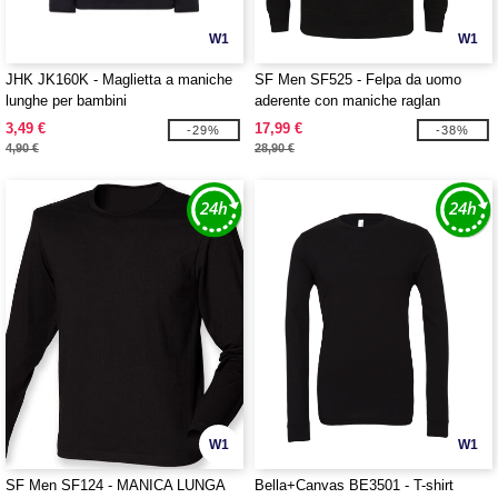
W1
W1
JHK JK160K - Maglietta a maniche
SF Men SF525 - Felpa da uomo
lunghe per bambini
aderente con maniche raglan
3,49 €
17,99 €
-29%
-38%
4,90 €
28,90 €
W1
W1
SF Men SF124 - MANICA LUNGA
Bella+Canvas BE3501 - T-shirt