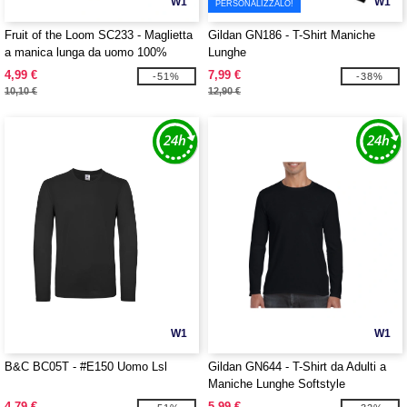
W1
W1
PERSONALIZZALO!
Fruit of the Loom SC233 - Maglietta
Gildan GN186 - T-Shirt Maniche
a manica lunga da uomo 100%
Lunghe
cotone
4,99 €
7,99 €
-51%
-38%
10,10 €
12,90 €
W1
W1
B&C BC05T - #E150 Uomo Lsl
Gildan GN644 - T-Shirt da Adulti a
Maniche Lunghe Softstyle
4,79 €
5,99 €