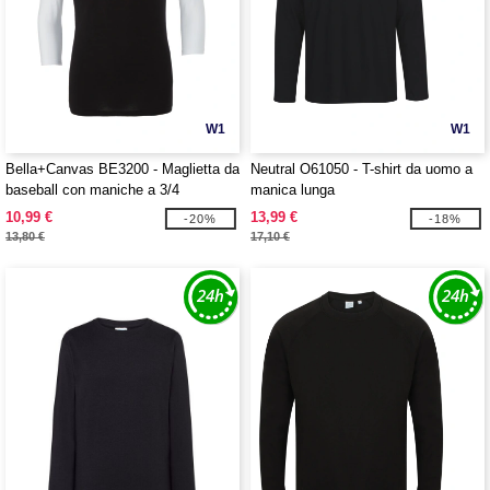
W1
W1
Bella+Canvas BE3200 - Maglietta da
Neutral O61050 - T-shirt da uomo a
baseball con maniche a 3/4
manica lunga
10,99 €
13,99 €
-20%
-18%
13,80 €
17,10 €