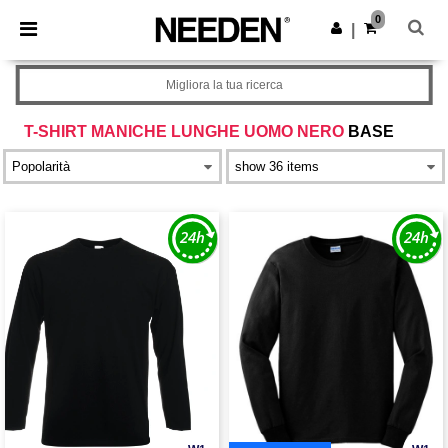
×
App Needen
0
Scarica app
|
Prezzi migliori sull'app!
Migliora la tua ricerca
T-SHIRT MANICHE LUNGHE UOMO NERO
BASE