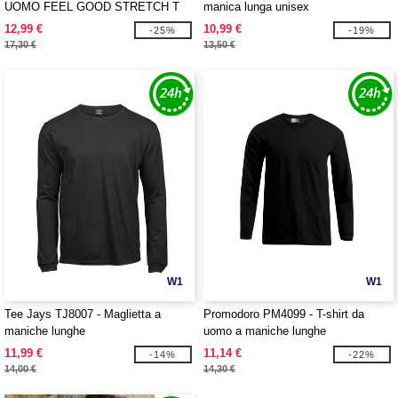
UOMO FEEL GOOD STRETCH T
manica lunga unisex
12,99 €
10,99 €
-25%
-19%
17,30 €
13,50 €
W1
W1
Tee Jays TJ8007 - Maglietta a
Promodoro PM4099 - T-shirt da
maniche lunghe
uomo a maniche lunghe
11,99 €
11,14 €
-14%
-22%
14,00 €
14,30 €