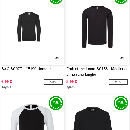
W1
W1
B&C BC07T - #E190 Uomo Lsl
Fruit of the Loom SC153 - Maglietta
a maniche lunghe
6,99 €
5,99 €
-50%
-21%
13,90 €
7,60 €