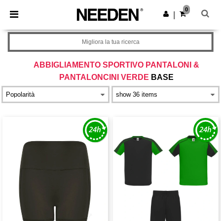
×
App Needen
0
Scarica app
|
Prezzi migliori sull'app!
Migliora la tua ricerca
ABBIGLIAMENTO SPORTIVO PANTALONI &
PANTALONCINI VERDE
BASE