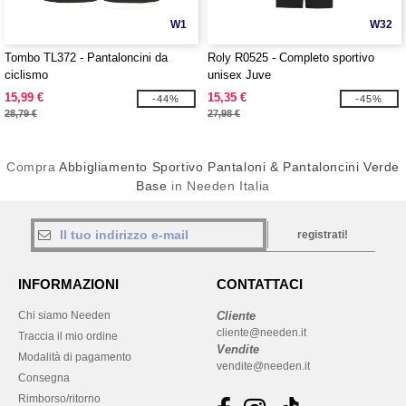
W1
W32
Tombo TL372 - Pantaloncini da
Roly R0525 - Completo sportivo
ciclismo
unisex Juve
15,99 €
15,35 €
-44%
-45%
28,79 €
27,98 €
Compra
Abbigliamento Sportivo Pantaloni & Pantaloncini Verde
Base
in Needen Italia
registrati!
INFORMAZIONI
CONTATTACI
Chi siamo Needen
Cliente
cliente@needen.it
Traccia il mio ordine
Vendite
Modalità di pagamento
vendite@needen.it
Consegna
Rimborso/ritorno