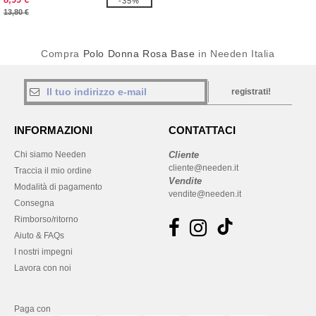
-35%
13,80 €
Compra
Polo Donna Rosa Base
in Needen Italia
registrati!
INFORMAZIONI
CONTATTACI
Chi siamo Needen
Cliente
cliente@needen.it
Traccia il mio ordine
Vendite
Modalità di pagamento
vendite@needen.it
Consegna
Rimborso/ritorno
Aiuto & FAQs
I nostri impegni
Lavora con noi
Paga con