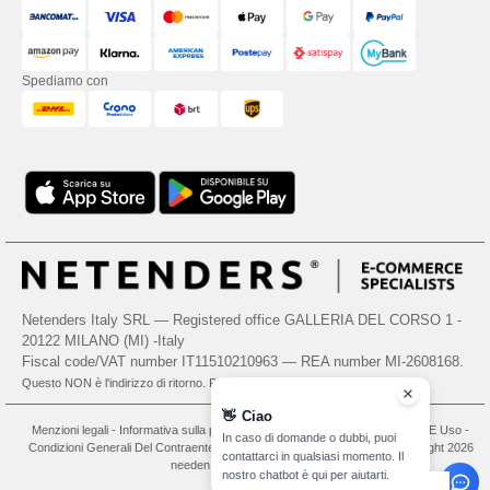
Spediamo con
Netenders Italy SRL — Registered office GALLERIA DEL CORSO 1 -
20122 MILANO (MI) -Italy
Fiscal code/VAT number IT11510210963 — REA number MI-2608168.
Questo NON è l'indirizzo di ritorno. Per i resi, vedere qui
👋
Ciao
Menzioni legali
-
Informativa sulla privacy
-
Condizioni Generali Di Accesso E Uso
-
In caso di domande o dubbi, puoi
Condizioni Generali Del Contraente
-
Politica sui cookie
-
Site Map
Copyright 2026
contattarci in qualsiasi momento. Il
needen.it - Tutti i diritti riservati
nostro chatbot è qui per aiutarti.