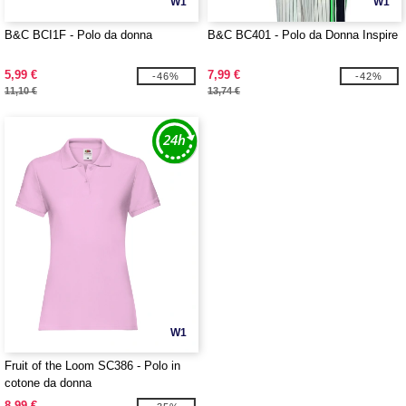
W1
W1
B&C BCI1F - Polo da donna
B&C BC401 - Polo da Donna Inspire
5,99 €
7,99 €
-46%
-42%
11,10 €
13,74 €
W1
Fruit of the Loom SC386 - Polo in
cotone da donna
8,99 €