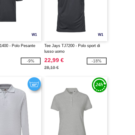
W1
W1
1400 - Polo Pesante
Tee Jays TJ7200 - Polo sport di
lusso uomo
22,99 €
-9%
-18%
28,10 €