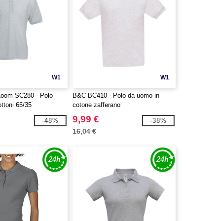
W1
W1
 Loom SC280 - Polo
B&C BC410 - Polo da uomo in
ttoni 65/35
cotone zafferano
9,99 €
-48%
-38%
16,04 €