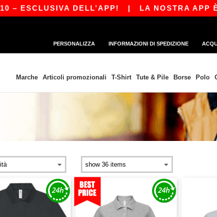
CLUSIVA DELL’APP!
|
LA NOSTRA APP È APPENA
PERSONALIZZA
INFORMAZIONI DI SPEDIZIONE
ACQU
Marche
Articoli promozionali
T-Shirt
Tute & Pile
Borse
Polo