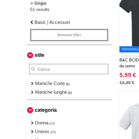
Grigio
51 results.
Basic | Accessori
Rimuovi Filtri
PERSONALI
stile
B&C BCID1
da uomo
5,99 €
13,30 €
Maniche Corte
(1)
Maniche lunghe
(1)
categoria
Donna
(13)
Unisex
(22)