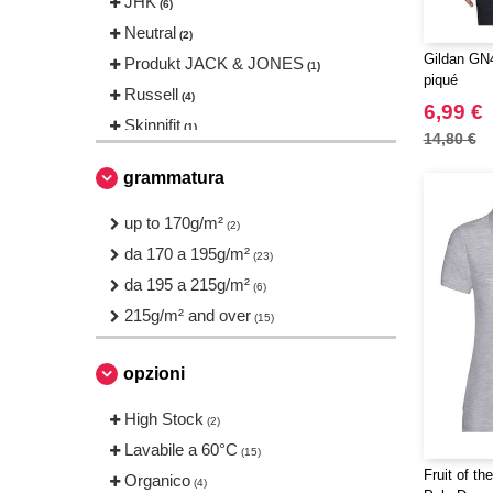
JHK
(6)
Neutral
(2)
Gildan GN4
Produkt JACK & JONES
(1)
piqué
Russell
(4)
6,99 €
Skinnifit
(1)
14,80 €
Stedman
(1)
grammatura
Tee Jays
(9)
VELILLA
up to 170g/m²
(2)
(2)
da 170 a 195g/m²
(23)
da 195 a 215g/m²
(6)
215g/m² and over
(15)
opzioni
High Stock
(2)
Lavabile a 60°C
(15)
Fruit of t
Organico
(4)