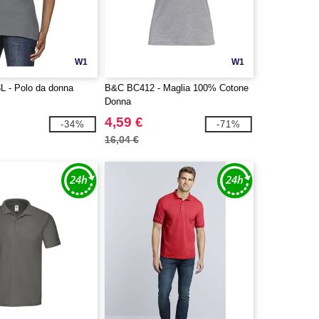
W1
W1
L - Polo da donna
B&C BC412 - Maglia 100% Cotone
Donna
4,59 €
-34%
-71%
16,04 €