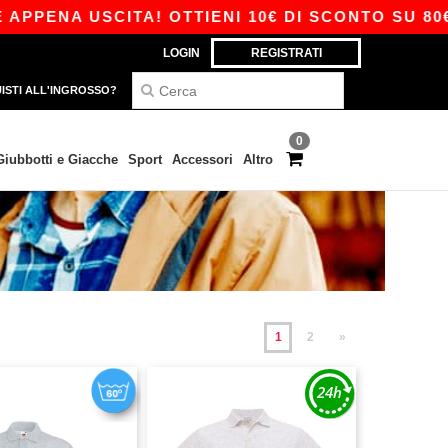
 USCITA! OTTIENI 10€ DI SCONTO SU 80€ CON I
LOGIN
REGISTRATI
ISTI ALL'INGROSSO?
0
Giubbotti e Giacche
Sport
Accessori
Altro
1
2
»