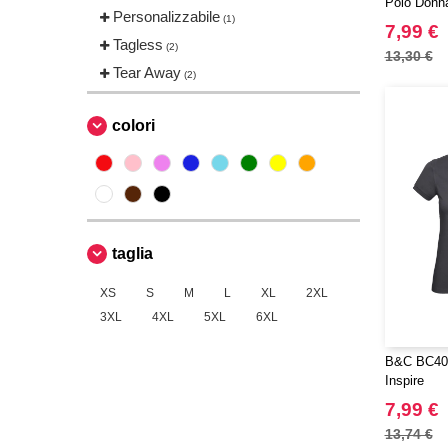
Polo Donn
Personalizzabile
(1)
7,99 €
Tagless
(2)
13,30 €
Tear Away
(2)
colori
taglia
XS
S
M
L
XL
2XL
3XL
4XL
5XL
6XL
B&C BC401
Inspire
7,99 €
13,74 €