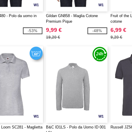
W1
W1
80 - Polo da uomo in
Gildan GN858 - Maglia Cotone
Fruit of the
Premium Pique
cotone
9,99 €
6,99 €
-53%
-48%
19,20 €
9,20 €
W1
W1
he Loom SC281 - Maglietta
B&C ID1LS - Polo da Uomo ID 001
Russell JZ56