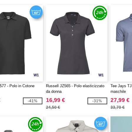
W1
W1
577 - Polo in Cotone
Russell JZ565 - Polo elasticizzato
Tee Jays TJ
da donna
maschile
€
16,99 €
27,99 €
-41%
-31%
24,50 €
33,70 €