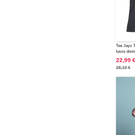
Tee Jays T
lusso don
22,99 
28,10 €