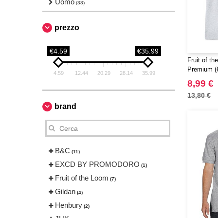
Uomo
(38)
prezzo
€4.59
€35.99
Fruit of t
Premium (6
4.59
12.44
20.29
28.14
35.99
8,99 €
13,80 €
brand
B&C
(11)
EXCD BY PROMODORO
(1)
Fruit of the Loom
(7)
Gildan
(4)
Henbury
(2)