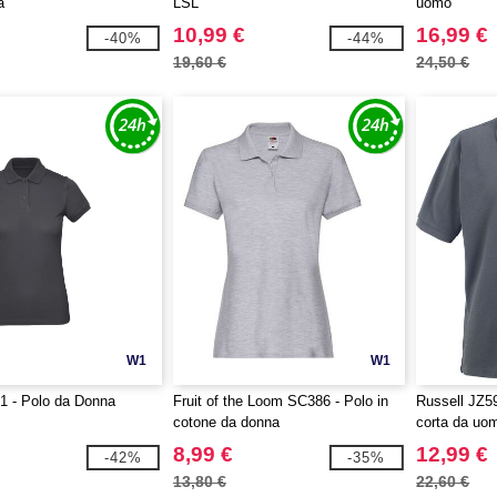
a
LSL
uomo
10,99 €
16,99 €
-40%
-44%
19,60 €
24,50 €
W1
W1
 - Polo da Donna
Fruit of the Loom SC386 - Polo in
Russell JZ5
cotone da donna
corta da uo
8,99 €
12,99 €
-42%
-35%
13,80 €
22,60 €