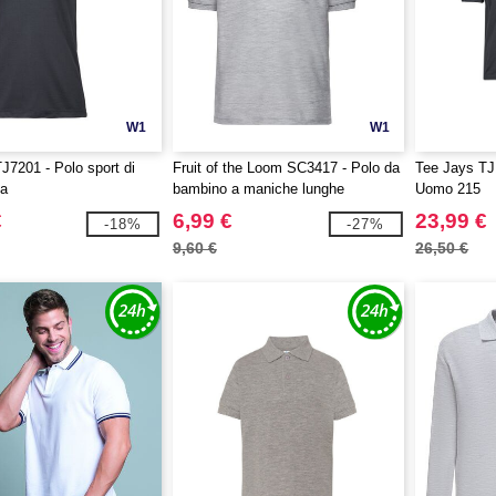
W1
W1
J7201 - Polo sport di
Fruit of the Loom SC3417 - Polo da
Tee Jays TJ
na
bambino a maniche lunghe
Uomo 215
€
6,99 €
23,99 €
-18%
-27%
9,60 €
26,50 €