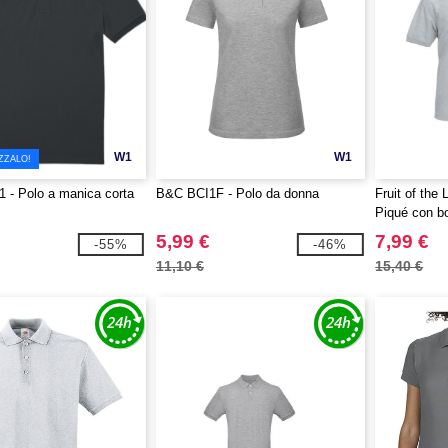
W1
W1
ZZALO!
 - Polo a manica corta
B&C BCI1F - Polo da donna
Fruit of the
Piqué con bo
5,99 €
7,99 €
-55%
-46%
11,10 €
15,40 €