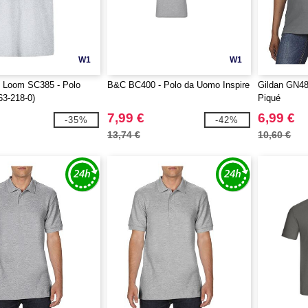
W1
W1
he Loom SC385 - Polo
B&C BC400 - Polo da Uomo Inspire
Gildan GN48
3-218-0)
Piqué
7,99 €
6,99 €
-35%
-42%
13,74 €
10,60 €