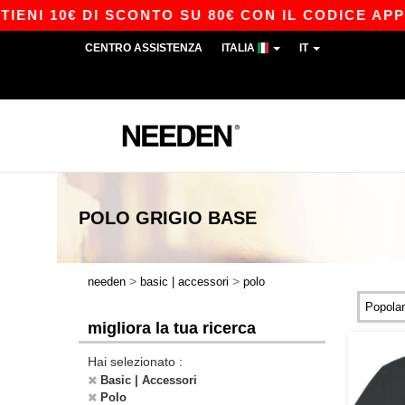
0€ DI SCONTO SU 80€ CON IL CODICE APP10 – ES
CENTRO ASSISTENZA
ITALIA
IT
POLO GRIGIO
BASE
>
>
needen
basic | accessori
polo
migliora la tua ricerca
Hai selezionato :
Basic | Accessori
Polo