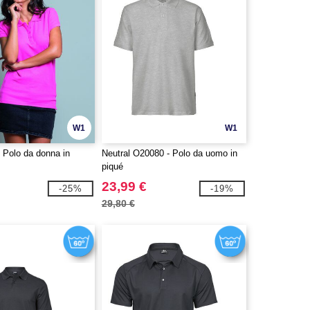
W1
W1
 Polo da donna in
Neutral O20080 - Polo da uomo in
piqué
23,99 €
-25%
-19%
29,80 €