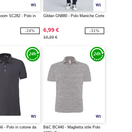
W1
W1
 Loom SC282 - Polo in
Gildan GN880 - Polo Maniche Corte
6,99 €
-24%
-31%
10,20 €
W1
W1
6 - Polo in cotone da
B&C BC440 - Maglietta stile Polo