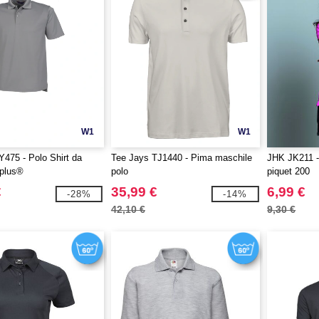
W1
W1
475 - Polo Shirt da
Tee Jays TJ1440 - Pima maschile
JHK JK211 -
plus®
polo
piquet 200
€
35,99 €
6,99 €
-28%
-14%
42,10 €
9,30 €