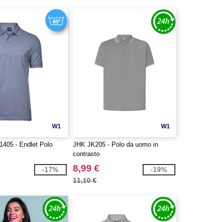
W1
W1
1405 - Endlet Polo
JHK JK205 - Polo da uomo in
contrasto
8,99 €
-17%
-19%
11,10 €