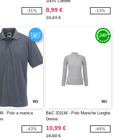
100% Cotone
8,99 €
-31%
-13%
10,34 €
W1
W1
99 - Polo a manica
B&C ID1LW - Polo Maniche Lunghe
mo
Donna
10,99 €
-43%
-44%
19,60 €