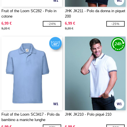
W1
W1
Fruit of the Loom SC282 - Polo in
JHK JK211 - Polo da donna in piquet
cotone
200
6,99 €
6,99 €
-24%
-25%
9,20 €
9,30 €
W1
W1
Fruit of the Loom SC3417 - Polo da
JHK JK210 - Polo piqué 210
bambino a maniche lunghe
6,99 €
6,99 €