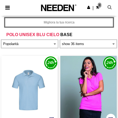
×
App Needen
0
Scarica app
|
Prezzi migliori sull'app!
Migliora la tua ricerca
POLO UNISEX BLU CIELO
BASE