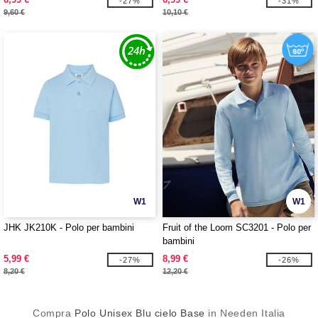
-27%
-31%
9,60 €
10,10 €
W1
W1
JHK JK210K - Polo per bambini
Fruit of the Loom SC3201 - Polo per
bambini
5,99 €
8,99 €
-27%
-26%
8,20 €
12,20 €
Compra
Polo Unisex Blu cielo Base
in Needen Italia