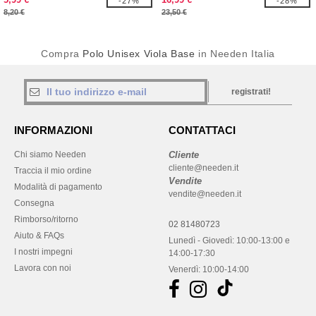
-27%
-28%
8,20 €
23,50 €
Compra
Polo Unisex Viola Base
in Needen Italia
registrati!
INFORMAZIONI
CONTATTACI
Chi siamo Needen
Cliente
cliente@needen.it
Traccia il mio ordine
Vendite
Modalità di pagamento
vendite@needen.it
Consegna
Rimborso/ritorno
02 81480723
Aiuto & FAQs
Lunedì - Giovedì: 10:00-13:00 e
I nostri impegni
14:00-17:30
Lavora con noi
Venerdì: 10:00-14:00