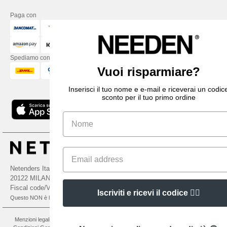
Paga con
Spediamo con
Vuoi risparmiare?
Inserisci il tuo nome e e-mail e riceverai un codice
sconto per il tuo primo ordine
Netenders Italy SRL — Registered office GALLERIA DEL CORSO 1 -
20122 MILANO (MI) -Italy
Fiscal code/VAT number IT11510210963 — REA number MI-2608168.
Iscriviti e ricevi il codice 👍🏼
Questo NON è l'indirizzo di ritorno. Per i resi, vedere qui
👋
Ciao
Menzioni legali
-
Informativa sulla privacy
-
Condizioni Generali Di Accesso E Uso
-
In caso di domande o dubbi, puoi