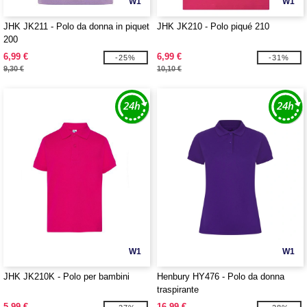
W1
W1
JHK JK211 - Polo da donna in piquet
JHK JK210 - Polo piqué 210
200
6,99 €
6,99 €
-25%
-31%
9,30 €
10,10 €
W1
W1
JHK JK210K - Polo per bambini
Henbury HY476 - Polo da donna
traspirante
5,99 €
16,99 €