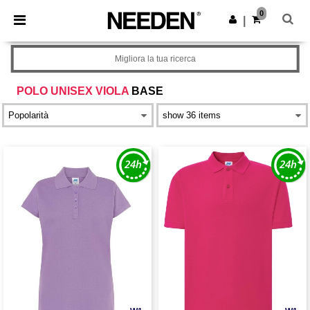
×
App Needen
0
Scarica app
|
Prezzi migliori sull'app!
Migliora la tua ricerca
POLO UNISEX VIOLA
BASE